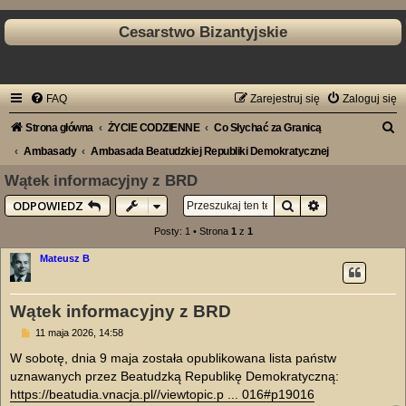
Cesarstwo Bizantyjskie
FAQ
Zarejestruj się
Zaloguj się
S
Strona główna
ŻYCIE CODZIENNE
Co Słychać za Granicą
z
Ambasady
Ambasada Beatudzkiej Republiki Demokratycznej
u
Wątek informacyjny z BRD
k
Szukaj
Wyszukiwanie
ODPOWIEDZ
a
Posty: 1 • Strona
1
z
1
j
Mateusz B
Wątek informacyjny z BRD
P
11 maja 2026, 14:58
o
s
W sobotę, dnia 9 maja została opublikowana lista państw
t
uznawanych przez Beatudzką Republikę Demokratyczną:
https://beatudia.vnacja.pl//viewtopic.p ... 016#p19016