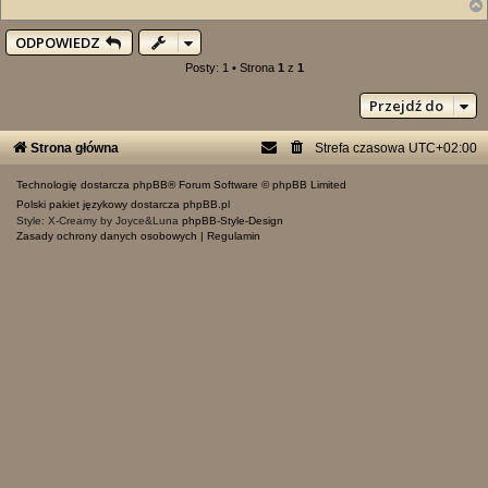
ODPOWIEDZ
Posty: 1 • Strona
1
z
1
Przejdź do
Strona główna
Strefa czasowa
UTC+02:00
Technologię dostarcza
phpBB
® Forum Software © phpBB Limited
Polski pakiet językowy dostarcza
phpBB.pl
Style: X-Creamy by Joyce&Luna
phpBB-Style-Design
Zasady ochrony danych osobowych
|
Regulamin