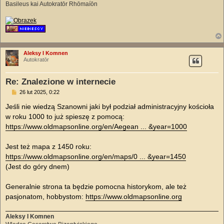
Basileus kai Autokratōr Rhōmaíōn
Aleksy I Komnen
Autokratōr
Re: Znalezione w internecie
P
26 lut 2025, 0:22
o
s
Jeśli nie wiedzą Szanowni jaki był podział administracyjny kościoła
t
w roku 1000 to już spieszę z pomocą:
https://www.oldmapsonline.org/en/Aegean ... &year=1000
Jest też mapa z 1450 roku:
https://www.oldmapsonline.org/en/maps/0 ... &year=1450
(Jest do góry dnem)
Generalnie strona ta będzie pomocna historykom, ale też
pasjonatom, hobbystom:
https://www.oldmapsonline.org
Aleksy I Komnen