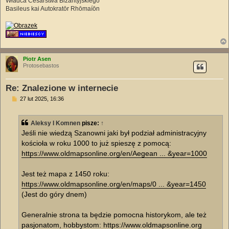
Władca Cesarstwa Bizantyjskiego
Basileus kai Autokratōr Rhōmaíōn
Piotr Asen
Protosebastos
Re: Znalezione w internecie
P
27 lut 2025, 16:36
o
s
t
Aleksy I Komnen
pisze:
↑
Jeśli nie wiedzą Szanowni jaki był podział administracyjny
kościoła w roku 1000 to już spieszę z pomocą:
https://www.oldmapsonline.org/en/Aegean ... &year=1000
Jest też mapa z 1450 roku:
https://www.oldmapsonline.org/en/maps/0 ... &year=1450
(Jest do góry dnem)
Generalnie strona ta będzie pomocna historykom, ale też
pasjonatom, hobbystom:
https://www.oldmapsonline.org