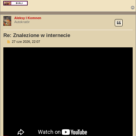
Aleksy I Komnen
Autokratōr
Re: Znalezione w internecie
P
27 cze 2026, 22:07
o
s
t