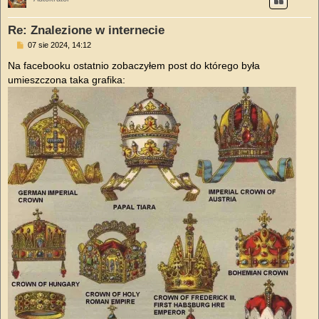
Re: Znalezione w internecie
P
07 sie 2024, 14:12
o
s
Na facebooku ostatnio zobaczyłem post do którego była
t
umieszczona taka grafika: