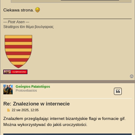
Ciekawa strona.
— Piotr Asen —
Stratēgos tōn θέμα βουλγαριας
Geórgios Palaiológos
Protosebastos
Re: Znalezione w internecie
P
22 sie 2025, 12:05
o
s
Znalazłem przeglądając internet bizantyjskie flagi w formacie gif.
t
Można wykorzystywać do jakiś uroczystości.