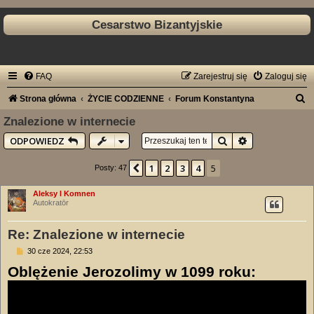
Cesarstwo Bizantyjskie
FAQ
Zarejestruj się
Zaloguj się
S
Strona główna
ŻYCIE CODZIENNE
Forum Konstantyna
z
Znalezione w internecie
u
Szukaj
Wyszukiwanie
ODPOWIEDZ
k
1
2
3
4
5
Poprzednia
Posty: 47
a
j
Aleksy I Komnen
Autokratōr
Re: Znalezione w internecie
P
30 cze 2024, 22:53
o
Oblężenie Jerozolimy w 1099 roku:
s
t