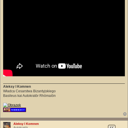
Aleksy I Komnen
Władca Cesarstwa Bizantyjskiego
Basileus kai Autokratōr Rhōmaíōn
Aleksy I Komnen
Autokratōr