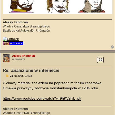
Aleksy I Komnen
Władca Cesarstwa Bizantyjskiego
Basileus kai Autokratōr Rhōmaíōn
Aleksy I Komnen
Autokratōr
Re: Znalezione w internecie
P
21 lut 2025, 14:15
o
s
Ciekawy materiał znalazłem na poprzednim forum cesarstwa.
t
Omawia przyczyny zdobycia Konstantynopola w 1204 roku.
https://www.youtube.com/watch?v=9hKVzfyL_pk
Aleksy I Komnen
Władca Cesarstwa Bizantyjskiego