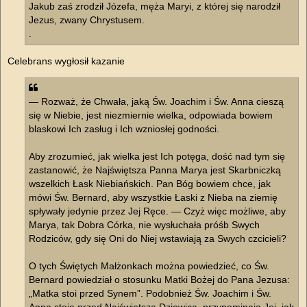
Jakub zaś zrodził Józefa, męża Maryi, z której się narodził
Jezus, zwany Chrystusem.
.
Celebrans wygłosił kazanie
— Rozważ, że Chwała, jaką Św. Joachim i Św. Anna cieszą
się w Niebie, jest niezmiernie wielka, odpowiada bowiem
blaskowi Ich zasług i Ich wzniosłej godności.
Aby zrozumieć, jak wielka jest Ich potęga, dość nad tym się
zastanowić, że Najświętsza Panna Marya jest Skarbniczką
wszelkich Łask Niebiańskich. Pan Bóg bowiem chce, jak
mówi Św. Bernard, aby wszystkie Łaski z Nieba na ziemię
spływały jedynie przez Jej Ręce. — Czyż więc możliwe, aby
Marya, tak Dobra Córka, nie wysłuchała próśb Swych
Rodziców, gdy się Oni do Niej wstawiają za Swych czcicieli?
O tych Świętych Małżonkach można powiedzieć, co Św.
Bernard powiedział o stosunku Matki Bożej do Pana Jezusa:
„Matka stoi przed Synem”. Podobnież Św. Joachim i Św.