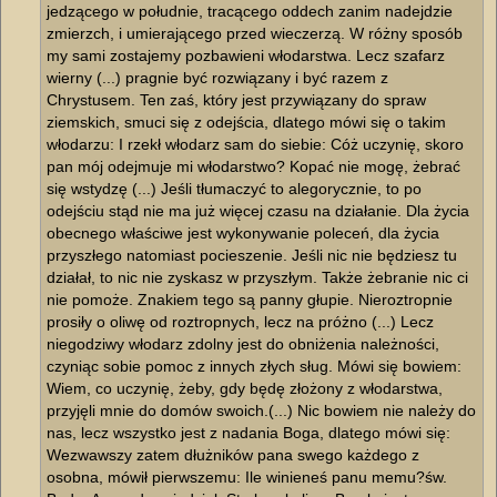
jedzącego w południe, tracącego oddech zanim nadejdzie
zmierzch, i umierającego przed wieczerzą. W różny sposób
my sami zostajemy pozbawieni włodarstwa. Lecz szafarz
wierny (...) pragnie być rozwiązany i być razem z
Chrystusem. Ten zaś, który jest przywiązany do spraw
ziemskich, smuci się z odejścia, dlatego mówi się o takim
włodarzu: I rzekł włodarz sam do siebie: Cóż uczynię, skoro
pan mój odejmuje mi włodarstwo? Kopać nie mogę, żebrać
się wstydzę (...) Jeśli tłumaczyć to alegorycznie, to po
odejściu stąd nie ma już więcej czasu na działanie. Dla życia
obecnego właściwe jest wykonywanie poleceń, dla życia
przyszłego natomiast pocieszenie. Jeśli nic nie będziesz tu
działał, to nic nie zyskasz w przyszłym. Także żebranie nic ci
nie pomoże. Znakiem tego są panny głupie. Nieroztropnie
prosiły o oliwę od roztropnych, lecz na próżno (...) Lecz
niegodziwy włodarz zdolny jest do obniżenia należności,
czyniąc sobie pomoc z innych złych sług. Mówi się bowiem:
Wiem, co uczynię, żeby, gdy będę złożony z włodarstwa,
przyjęli mnie do domów swoich.(...) Nic bowiem nie należy do
nas, lecz wszystko jest z nadania Boga, dlatego mówi się:
Wezwawszy zatem dłużników pana swego każdego z
osobna, mówił pierwszemu: Ile winieneś panu memu?św.