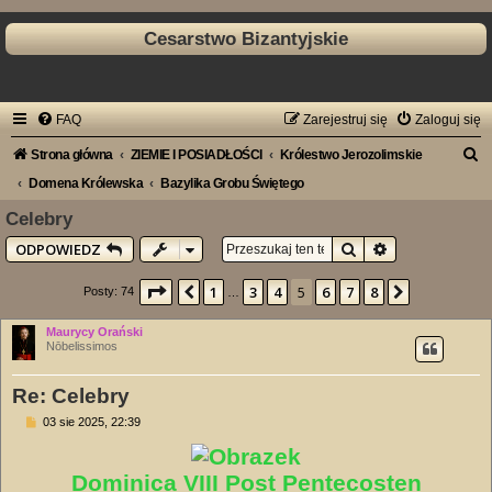
Cesarstwo Bizantyjskie
FAQ
Zarejestruj się
Zaloguj się
S
Strona główna
ZIEMIE I POSIADŁOŚCI
Królestwo Jerozolimskie
z
Domena Królewska
Bazylika Grobu Świętego
u
Celebry
k
Szukaj
Wyszukiwanie
ODPOWIEDZ
a
Strona
5
z
8
1
3
4
5
6
7
8
Poprzednia
Następna
Posty: 74
…
j
Maurycy Orański
Nōbelissimos
Re: Celebry
P
03 sie 2025, 22:39
o
s
t
Dominica VIII Post Pentecosten