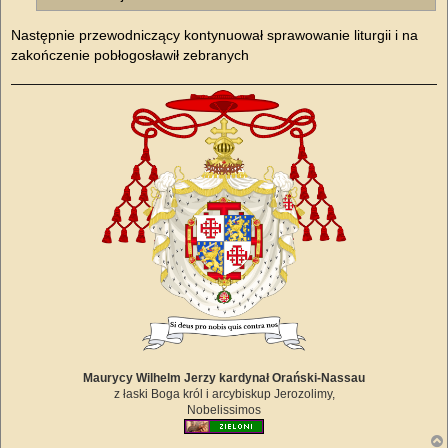
Następnie przewodniczący kontynuował sprawowanie liturgii i na
zakończenie pobłogosławił zebranych
Maurycy Wilhelm Jerzy kardynał Orański-Nassau
z łaski Boga król i arcybiskup Jerozolimy,
Nobelissimos