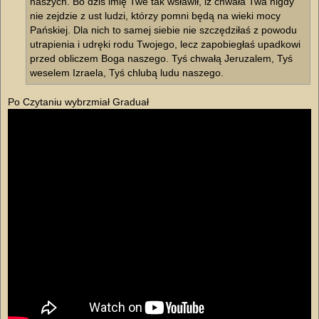
naszych. Bo dziś imię Twe tak wsławił, iż chwała Twa nigdy
nie zejdzie z ust ludzi, którzy pomni będą na wieki mocy
Pańskiej. Dla nich to samej siebie nie szczędziłaś z powodu
utrapienia i udręki rodu Twojego, lecz zapobiegłaś upadkowi
przed obliczem Boga naszego. Tyś chwałą Jeruzalem, Tyś
weselem Izraela, Tyś chlubą ludu naszego.
Po Czytaniu wybrzmiał Graduał