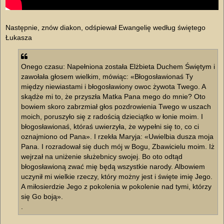
Następnie, znów diakon, odśpiewał Ewangelię według świętego
Łukasza
Onego czasu: Napełniona została Elżbieta Duchem Świętym i
zawołała głosem wielkim, mówiąc: «Błogosławionaś Ty
między niewiastami i błogosławiony owoc żywota Twego. A
skądże mi to, że przyszła Matka Pana mego do mnie? Oto
bowiem skoro zabrzmiał głos pozdrowienia Twego w uszach
moich, poruszyło się z radością dzieciątko w łonie moim. I
błogosławionaś, któraś uwierzyła, że wypełni się to, co ci
oznajmiono od Pana». I rzekła Maryja: «Uwielbia dusza moja
Pana. I rozradował się duch mój w Bogu, Zbawicielu moim. Iż
wejrzał na uniżenie służebnicy swojej. Bo oto odtąd
błogosławioną zwać mię będą wszystkie narody. Albowiem
uczynił mi wielkie rzeczy, który możny jest i święte imię Jego.
A miłosierdzie Jego z pokolenia w pokolenie nad tymi, którzy
się Go boją».
.