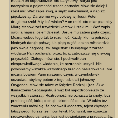
Beda: A on odpowiedział: Sto barył oliwy. Baryła jest
naczyniem o pojemności trzech garnców. Mówi się dalej: I
rzekł mu: Weź zapis swój, a siądź natychmiast, a napisz:
pięćdziesiąt. Daruje mu więc połowę tej ilości. Potem
drugiemu rzekł: A ty ileś winien? A on rzekł: sto miar pszenicy.
Miarę stanowi zaś trzydzieści korców. I rzekł mu: Weź zapis
swój, a napisz: osiemdziesiąt. Daruje mu zatem piątą część.
Można wobec tego tak to rozumieć. Każdy, kto na potrzeby
biednych daruje połowę lub piątą część, dozna miłosierdzia
jako swoją nagrodę. św. Augustyn: Usuniętego z zarządu
włodarza Pan pochwala, przez to, iż zatroszczył się o swoją
przyszłość. Dlatego mówi się: I pochwalił pan
niesprawiedliwego włodarza, że roztropnie uczynił. Nie
powinniśmy wszakże wszystkiego brać do naśladowania. Nie
można bowiem Panu naszemu czynić w czymkolwiek
oszustwa, abyśmy potem z tego udzielali jałmużny.
Orygenes: Mówi się także w Księdze Rodzaju (roz. 3) w
tłumaczeniu Septuaginty, iż wąż był najroztropniejszy ze
wszystkich zwierząt. Roztropność nie oznacza tu cnoty, lecz
przebiegłość, którą cechuje skłonność do zła. W takim też
znaczeniu mówi się, że pochwalił włodarza, tojest chytrego i
fałszywego. To zaś, że mówi tekst: Pochwalił, nie oznacza
rzeczywistego uznania, lecz jest powiedziane z przesadą. św.