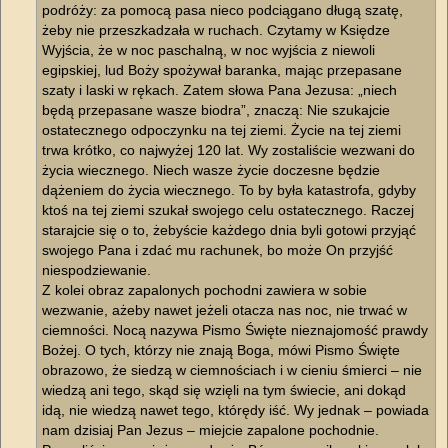
podróży: za pomocą pasa nieco podciągano długą szatę,
żeby nie przeszkadzała w ruchach. Czytamy w Księdze
Wyjścia, że w noc paschalną, w noc wyjścia z niewoli
egipskiej, lud Boży spożywał baranka, mając przepasane
szaty i laski w rękach. Zatem słowa Pana Jezusa: „niech
będą przepasane wasze biodra”, znaczą: Nie szukajcie
ostatecznego odpoczynku na tej ziemi. Życie na tej ziemi
trwa krótko, co najwyżej 120 lat. Wy zostaliście wezwani do
życia wiecznego. Niech wasze życie doczesne będzie
dążeniem do życia wiecznego. To by była katastrofa, gdyby
ktoś na tej ziemi szukał swojego celu ostatecznego. Raczej
starajcie się o to, żebyście każdego dnia byli gotowi przyjąć
swojego Pana i zdać mu rachunek, bo może On przyjść
niespodziewanie.
Z kolei obraz zapalonych pochodni zawiera w sobie
wezwanie, ażeby nawet jeżeli otacza nas noc, nie trwać w
ciemności. Nocą nazywa Pismo Święte nieznajomość prawdy
Bożej. O tych, którzy nie znają Boga, mówi Pismo Święte
obrazowo, że siedzą w ciemnościach i w cieniu śmierci – nie
wiedzą ani tego, skąd się wzięli na tym świecie, ani dokąd
idą, nie wiedzą nawet tego, którędy iść. Wy jednak – powiada
nam dzisiaj Pan Jezus – miejcie zapalone pochodnie.