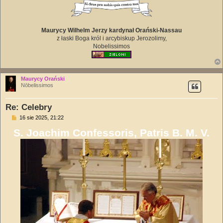
Maurycy Wilhelm Jerzy kardynał Orański-Nassau
z łaski Boga król i arcybiskup Jerozolimy,
Nobelissimos
Maurycy Orański
Nōbelissimos
Re: Celebry
P
16 sie 2025, 21:22
o
S. Joachim Confessoris, Patris B. M. V.
s
t