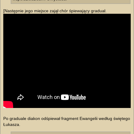
[Następnie jego miejsce zajął chór śpiewający graduał.
Po graduale diakon odśpiewał fragment Ewangelii według świętego
Łukasza.