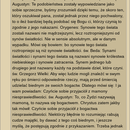
Augustyn: Te podobieństwa zostały wypowiedziane jako
sobie sprzeczne, byśmy zrozumieli dzięki temu, że skoro ten,
który oszukiwał pana, został jednak przez niego pochwalony,
to o ileż bardziej będą podobać się Bogu ci, którzy czynią to
zgodnie z jego nakazami. Orygenes: Synowie tego świata
zostali nazwani nie mądrzejszymi, lecz roztropniejszymi od
synów światłości. Nie w sensie absolutnym, ale w danym
wypadku. Mówi się bowiem: bo synowie tego świata
roztropniejsi są niż synowie światłości. św. Beda: Synami
światłości i synami tego świata są nazwani synowie królestwa
niebieskiego i synowie zatracenia. Synem jednego lub
drugiego jest nazwany każdy na podstawie dzieł, które czyni.
św. Grzegorz Wielki: Aby więc ludzie mogli znaleźć w swym
ręku po śmierci odpowiednie rzeczy, mają przed śmiercią
udzielać biednym ze swoich bogactw. Dlatego mówi się: I ja
wam powiadam: Czyńcie sobie przyjaciół z mamony
niesprawiedliwości. św. Augustyn: To, co Żydzi nazywają
mamoną, to nazywa się bogactwem. Chrystus zatem jakby
tak mówił: Czyńcie sobie przyjaciół z bogactwa
niesprawiedliwości. Niektórzy błędnie to rozumiejąc rabują
cudze majątki, by dawać z tego coś biednym, i jeszcze
myślą, że postępują zgodnie z przykazaniem. Trzeba jednak