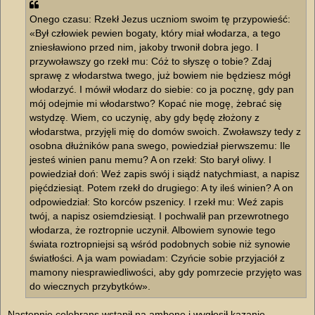
Onego czasu: Rzekł Jezus uczniom swoim tę przypowieść:
«Był człowiek pewien bogaty, który miał włodarza, a tego
zniesławiono przed nim, jakoby trwonił dobra jego. I
przywoławszy go rzekł mu: Cóż to słyszę o tobie? Zdaj
sprawę z włodarstwa twego, już bowiem nie będziesz mógł
włodarzyć. I mówił włodarz do siebie: co ja pocznę, gdy pan
mój odejmie mi włodarstwo? Kopać nie mogę, żebrać się
wstydzę. Wiem, co uczynię, aby gdy będę złożony z
włodarstwa, przyjęli mię do domów swoich. Zwoławszy tedy z
osobna dłużników pana swego, powiedział pierwszemu: Ile
jesteś winien panu memu? A on rzekł: Sto barył oliwy. I
powiedział doń: Weź zapis swój i siądź natychmiast, a napisz
pięćdziesiąt. Potem rzekł do drugiego: A ty ileś winien? A on
odpowiedział: Sto korców pszenicy. I rzekł mu: Weź zapis
twój, a napisz osiemdziesiąt. I pochwalił pan przewrotnego
włodarza, że roztropnie uczynił. Albowiem synowie tego
świata roztropniejsi są wśród podobnych sobie niż synowie
światłości. A ja wam powiadam: Czyńcie sobie przyjaciół z
mamony niesprawiedliwości, aby gdy pomrzecie przyjęto was
do wiecznych przybytków».
Następnie celebrans wstąpił na ambonę i wygłosił kazanie