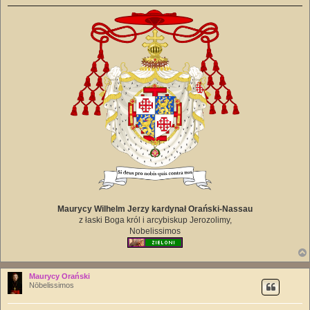
Maurycy Wilhelm Jerzy kardynał Orański-Nassau
z łaski Boga król i arcybiskup Jerozolimy,
Nobelissimos
Maurycy Orański
Nōbelissimos