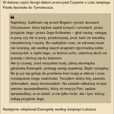
W dalszej części liturgii diakon przeczytał Czytanie z Listu świętego
Pawła Apostoła do Tymoteusza.
Najmilszy: Zaklinam cię przed Bogiem i przed Jezusem
Chrystusem, który będzie sądził żywych i umarłych, przez
przyjście Jego i przez Jego Królestwo – głoś naukę, nalegaj
w porę czy nie w porę, przekonywaj, proś, karć ze wszelką
cierpliwością i nauką. Bo nadejdzie czas, że zdrowej nauki
nie ścierpią, ale według swych pragnień zgromadzą sobie
nauczycieli, a żądni tego, co łechce ucho, odwrócą słuch od
prawdy i obrócą się ku baśniom.
Ale ty czuwaj, znoś wszystkie trudy, pilnuj obowiązku
głosiciela Ewangelii, posługę swoją wypełniaj. Bądź rozsądny.
Bo ja już się gotuje do przelania krwi mojej w ofierze i czas
rozwiązania mego nadchodzi. Toczyłem dobry bój, zawodu
dokonałem, wiary dochowałem. Na ostatek odłożony mi jest
wieniec sprawiedliwości, który mi wręczy Pan, sędzia
sprawiedliwy, w on dzień; a nie tylko mnie, ale i tym, którzy
miłują przyjście Jego.
Następnie odśpiewał Ewangelię według świętego Łukasza