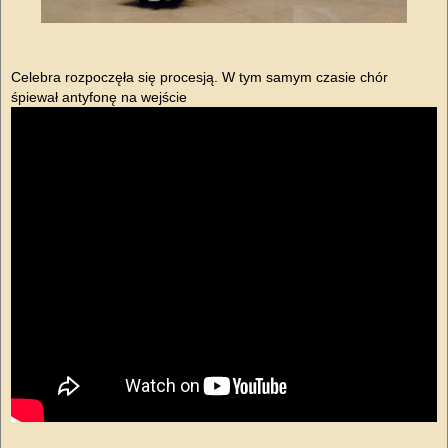
Celebra rozpoczęła się procesją. W tym samym czasie chór
śpiewał antyfonę na wejście