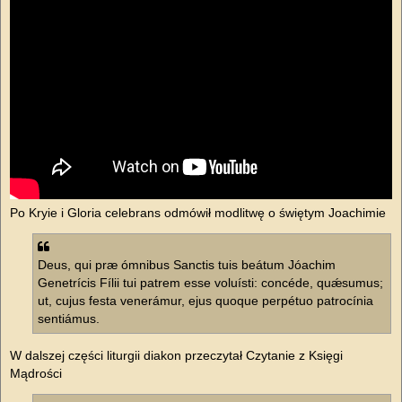
Po Kryie i Gloria celebrans odmówił modlitwę o świętym Joachimie
Deus, qui præ ómnibus Sanctis tuis beátum Jóachim
Genetrícis Fílii tui patrem esse voluísti: concéde, quǽsumus;
ut, cujus festa venerámur, ejus quoque perpétuo patrocínia
sentiámus.
W dalszej części liturgii diakon przeczytał Czytanie z Księgi
Mądrości