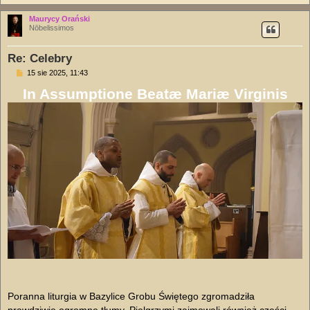
Maurycy Orański
Nōbelissimos
Re: Celebry
P
15 sie 2025, 11:43
o
In Assumptione Beatæ Mariæ Virginis
s
t
Poranna liturgia w Bazylice Grobu Świętego zgromadziła