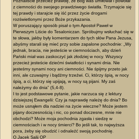
Poznaliście przecież prawdę, że Bóg was umiłował i powołał
z ciemności do swojego prawdziwego światła. Trzymajcie się
tej prawdy i starajcie się iść przez życie drogami
rozświetlonymi przez Boże przykazania.
W poruszający sposób pisał o tym Apostoł Paweł w
Pierwszym Liście do Tesaloniczan. Spróbujmy wsłuchać się w
te słowa, jakby były komentarzem do tych słów Pana Jezusa,
abyśmy starali się mieć przy sobie zapalone pochodnie: „Wy
jednak, bracia, nie jesteście w ciemnościach, aby dzień
Pański miał was zaskoczyć jak złodziej w nocy. Wszyscy
przecież jesteście dziećmi światłości i synami dnia. Nie
jesteśmy synami nocy ani ciemności. Nie śpijmy przeto jak
inni, ale czuwajmy i bądźmy trzeźwi. Ci, którzy śpią, w nocy
śpią, a ci, którzy się upijają, w nocy są pijani. My zaś
należymy do dnia” (5,4-8).
I to jest podstawowe pytanie, jakie narzuca się z lektury
dzisiejszej Ewangelii: Czy ja naprawdę należę do dnia? Bo
może usnąłem dla nadziei na życie wieczne? Może jestem
pijany doczesnością i nic, co ponad doczesne, mnie nie
obchodzi? Może moja pochodnia zgasła i siedzę w
ciemnościach i w nocy śmierci? Bo jeśli tak, to najwyższa
pora, żeby się obudzić i odnaleźć swoją pochodnię.
O.Jacek Salij OP