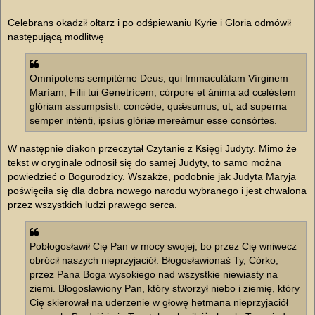
Celebrans okadził ołtarz i po odśpiewaniu Kyrie i Gloria odmówił
następującą modlitwę
Omnípotens sempitérne Deus, qui Immaculátam Vírginem
Maríam, Fílii tui Genetrícem, córpore et ánima ad cœléstem
glóriam assumpsísti: concéde, quǽsumus; ut, ad superna
semper inténti, ipsíus glóriæ mereámur esse consórtes.
W następnie diakon przeczytał Czytanie z Księgi Judyty. Mimo że
tekst w oryginale odnosił się do samej Judyty, to samo można
powiedzieć o Bogurodzicy. Wszakże, podobnie jak Judyta Maryja
poświęciła się dla dobra nowego narodu wybranego i jest chwalona
przez wszystkich ludzi prawego serca.
Pobłogosławił Cię Pan w mocy swojej, bo przez Cię wniwecz
obrócił naszych nieprzyjaciół. Błogosławionaś Ty, Córko,
przez Pana Boga wysokiego nad wszystkie niewiasty na
ziemi. Błogosławiony Pan, który stworzył niebo i ziemię, który
Cię skierował na uderzenie w głowę hetmana nieprzyjaciół