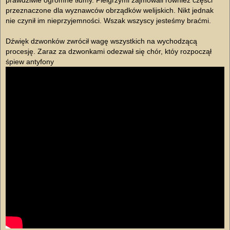
prawdziwie ogromne tłumy. Pielgrzymi zajmowali również części
przeznaczone dla wyznawców obrządków welijskich. Nikt jednak
nie czynił im nieprzyjemności. Wszak wszyscy jesteśmy braćmi.
Dźwięk dzwonków zwrócił wagę wszystkich na wychodzącą
procesję. Zaraz za dzwonkami odezwał się chór, któy rozpoczął
śpiew antyfony