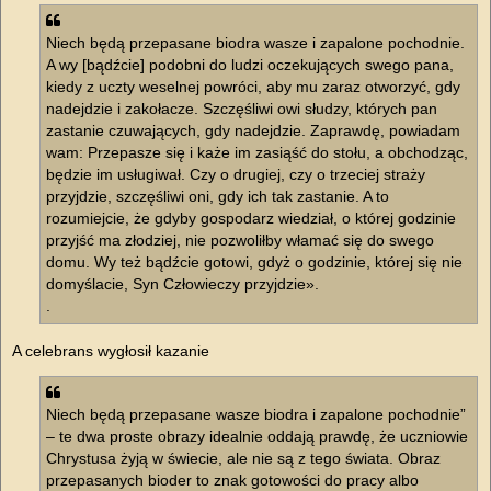
Niech będą przepasane biodra wasze i zapalone pochodnie.
A wy [bądźcie] podobni do ludzi oczekujących swego pana,
kiedy z uczty weselnej powróci, aby mu zaraz otworzyć, gdy
nadejdzie i zakołacze. Szczęśliwi owi słudzy, których pan
zastanie czuwających, gdy nadejdzie. Zaprawdę, powiadam
wam: Przepasze się i każe im zasiąść do stołu, a obchodząc,
będzie im usługiwał. Czy o drugiej, czy o trzeciej straży
przyjdzie, szczęśliwi oni, gdy ich tak zastanie. A to
rozumiejcie, że gdyby gospodarz wiedział, o której godzinie
przyjść ma złodziej, nie pozwoliłby włamać się do swego
domu. Wy też bądźcie gotowi, gdyż o godzinie, której się nie
domyślacie, Syn Człowieczy przyjdzie».
.
A celebrans wygłosił kazanie
Niech będą przepasane wasze biodra i zapalone pochodnie”
– te dwa proste obrazy idealnie oddają prawdę, że uczniowie
Chrystusa żyją w świecie, ale nie są z tego świata. Obraz
przepasanych bioder to znak gotowości do pracy albo