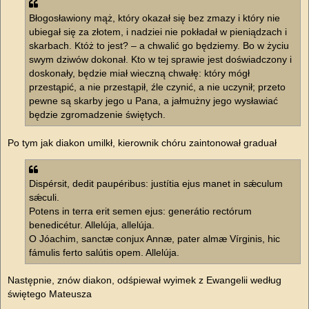
Błogosławiony mąż, który okazał się bez zmazy i który nie
ubiegał się za złotem, i nadziei nie pokładał w pieniądzach i
skarbach. Któż to jest? – a chwalić go będziemy. Bo w życiu
swym dziwów dokonał. Kto w tej sprawie jest doświadczony i
doskonały, będzie miał wieczną chwałę: który mógł
przestąpić, a nie przestąpił, źle czynić, a nie uczynił; przeto
pewne są skarby jego u Pana, a jałmużny jego wysławiać
będzie zgromadzenie świętych.
Po tym jak diakon umilkł, kierownik chóru zaintonował graduał
Dispérsit, dedit paupéribus: justítia ejus manet in sǽculum
sǽculi.
Potens in terra erit semen ejus: generátio rectórum
benedicétur. Allelúja, allelúja.
O Jóachim, sanctæ conjux Annæ, pater almæ Vírginis, hic
fámulis ferto salútis opem. Allelúja.
Następnie, znów diakon, odśpiewał wyimek z Ewangelii według
świętego Mateusza