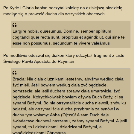
Po Kyrie i Gloria kapłan odczytał kolektę na dzisiejszą niedzielę
modląc się o prawość ducha dla wszystkich obecnych.
Largíre nobis, quǽsumus, Dómine, semper spíritum
cogitándi quæ recta sunt, propítius et agéndi: ut, qui sine te
esse non póssumus, secúndum te vívere valeámus
Po modlitwie odezwał się diakon który odczytał fragment z Listu
Świętego Pawła Apostoła do Rzymian
Bracia: Nie ciała dłużnikami jesteśmy, abyśmy według ciała
żyć mieli. Jeśli bowiem według ciała żyć będziecie,
pomrzecie; ale jeśli duchem sprawy ciała umartwicie, żyć
będziecie. Którychkolwiek bowiem ożywia Duch Boży, ci są
synami Bożymi. Bo nie otrzymaliście ducha niewoli, znów ku
bojaźni, ale otrzymaliście ducha przybrania za synów i w
duchu tym wołamy: Abba (Ojcze)! A sam Duch daje
świadectwo duchowi naszemu, żeśmy synami Bożymi. A jeśli
synami, to i dziedzicami, dziedzicami Bożymi, a
współdziedzicami Chrystusa.