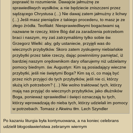
poprawić to rozumienie. Dawajcie jałmużnę ze
sprawiedliwych wysiłków, a nie będziecie zniszczeni przez
sądzącego Chrystusa (...) Nie dawaj zatem jałmużny z lichwy
(...) Jeśli masz pieniądze z takiego procederu, to masz je ze
złego źródła. Teofilakt: Niesprawiedliwymi bogactwami są
nazwane te rzeczy, które Bóg dał za zaradzenia potrzebom
braci i naszym, my zaś zatrzymaliśmy tylko sobie św.
Grzegorz Wielki: aby, gdy ustaniecie, przyjęli was do
wiecznych przybytków. Skoro zatem zyskujemy niebiańskie
przybytki przez takie rzeczy, dając powinniśmy pamiętać, iż
bardziej naszym orędownikom dary ofiarujemy niż udzielamy
pomocy biednym. św. Augustyn: Kim są posiadający wieczne
przybytki, jeśli nie świętymi Boga? Kim są ci, co mają być
przez nich przyjęci do tych przybytków, jeśli nie ci, którzy
służą ich potrzebom? (...) Nie wolno traktować tych, którzy
mają nas przyjąć do wiecznych przybytków, jako dłużników
Boga, ponieważ sprawiedliwi i święci oznaczają tu tych,
którzy wprowadzają do nieba tych, którzy udzielali im pomocy
w potrzebach. Tomasz z Akwinu tłm. Lech Szyndler
Po kazaniu liturgia była kontynuowana, a na koniec celebrans
udzielił błogosławieństwa zebranym wiernym