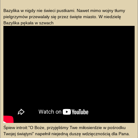
Bazylika w nigdy nie świeci pustkami. Nawet mimo wojny tłumy
pielgrzymów przewalały się przez święte miasto. W niedzielę
Bazylika pękała w szwach
Śpiew introit:"O Boże, przyjęliśmy Twe miłosierdzie w pośrodku
Twojej świątyni" napełnił niejedną duszę wdzięcznością dla Pana.