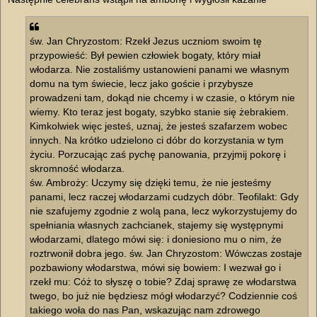
św. Jan Chryzostom: Rzekł Jezus uczniom swoim tę
przypowieść: Był pewien człowiek bogaty, który miał
włodarza. Nie zostaliśmy ustanowieni panami we własnym
domu na tym świecie, lecz jako goście i przybysze
prowadzeni tam, dokąd nie chcemy i w czasie, o którym nie
wiemy. Kto teraz jest bogaty, szybko stanie się żebrakiem.
Kimkolwiek więc jesteś, uznaj, że jesteś szafarzem wobec
innych. Na krótko udzielono ci dóbr do korzystania w tym
życiu. Porzucając zaś pychę panowania, przyjmij pokorę i
skromność włodarza.
św. Ambroży: Uczymy się dzięki temu, że nie jesteśmy
panami, lecz raczej włodarzami cudzych dóbr. Teofilakt: Gdy
nie szafujemy zgodnie z wolą pana, lecz wykorzystujemy do
spełniania własnych zachcianek, stajemy się występnymi
włodarzami, dlatego mówi się: i doniesiono mu o nim, że
roztrwonił dobra jego. św. Jan Chryzostom: Wówczas zostaje
pozbawiony włodarstwa, mówi się bowiem: I wezwał go i
rzekł mu: Cóż to słyszę o tobie? Zdaj sprawę ze włodarstwa
twego, bo już nie będziesz mógł włodarzyć? Codziennie coś
takiego woła do nas Pan, wskazując nam zdrowego