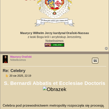
Maurycy Wilhelm Jerzy kardynał Orański-Nassau
z łaski Boga król i arcybiskup Jerozolimy,
Nobelissimos
Maurycy Orański
Nōbelissimos
Re: Celebry
P
20 sie 2025, 22:19
o
S. Bernardi Abbatis et Ecclesiae Doctoris
s
t
Celebra pod przewodnictwem metropolity rozpoczęła się procesją.