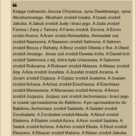
Księga rodowodu Jezusa Chrystusa, syna Dawidowego, syna
Abrahamowego. Abraham zrodził Izaaka. A Izaak zrodził
Jakuba. A Jakub zrodził Judę i braci jego. A Juda zrodził
Faresa i Zarę z Tamary. A Fares zrodził, Ezrona. A Ezron
zrodzi Arama. A Aram zrodzi Aminadaba, Aminadab zaś
zrodził Naassona. A Naasson zrodził Salmona: A Salmon
zrodził Booza z Rahaby. A Booz zrodzii Obeda z Rut. A Obed
zrodził Jessego. Jesse zaś zrodził Dawida króla. A Dawid król
zrodził Salomona z tej, która była Uriaszowa. A Salomon
zrodził Roboama. A Roboam zrodził Abiasza. A Abiasz zrodził
Azę. A Aza zrodził Jozafata. A Jozafat zrodził Jorama. A
Joram zrodził Ozjasza. A Ozjasz zrodził Joatama. A Joatam
zrodzil Achaza. A Achaz zrodził Ezechiasza. A Ezechiasz
zrodził Manassesa. A Manasses zrodził Amona. A Amon
zrodził Jozjasza. Jozjasz zaś zrodził Jechoniasza i braci jego
w czasie uprowadzenia do Babilonu. A po uprowadzeniu do
Babilonu Jechoniasz zrodził Salatiela. A Salatiel zrodził
Zorobabela. A Zorobabel zrodził Abiuda. A Abiud zrodził
Eliakima. A Eliakim zrodził Azora. A Azor zrodził Sadoka. A
Sadok zrodził Achima. A Achim zrodził Eliuda. A Eliud zrodził
Eleazara. A Eleazar zrodził Matana. A Matan zrodził Jakuba.