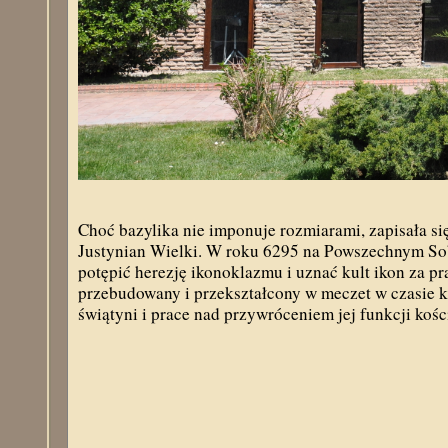
Choć bazylika nie imponuje rozmiarami, zapisała się
Justynian Wielki. W roku 6295 na Powszechnym Sobor
potępić herezję ikonoklazmu i uznać kult ikon za p
przebudowany i przekształcony w meczet w czasie k
świątyni i prace nad przywróceniem jej funkcji kośc