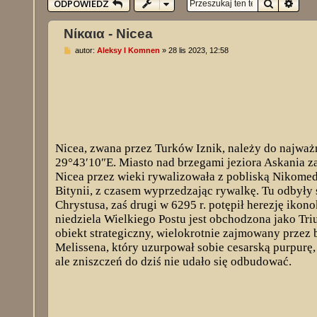
Szukaj
Wysz
ODPOWIEDZ
Νίκαια - Nicea
P
autor:
Aleksy I Komnen
»
28 lis 2023, 12:58
o
s
t
Nicea, zwana przez Turków Iznik, należy do najważ
29°43′10″E. Miasto nad brzegami jeziora Askania za
Nicea przez wieki rywalizowała z pobliską Nikomedi
Bitynii, z czasem wyprzedzając rywalkę. Tu odbyły 
Chrystusa, zaś drugi w 6295 r. potępił herezję ikon
niedziela Wielkiego Postu jest obchodzona jako Tri
obiekt strategiczny, wielokrotnie zajmowany przez
Melissena, który uzurpował sobie cesarską purpurę,
ale zniszczeń do dziś nie udało się odbudować.