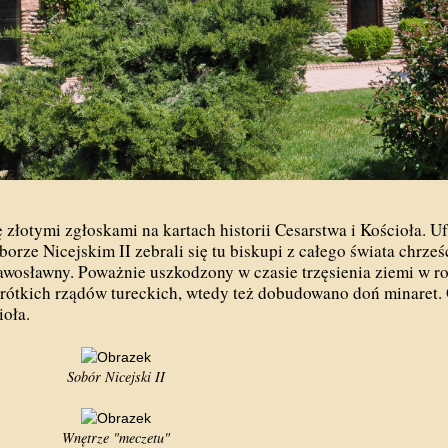
 złotymi zgłoskami na kartach historii Cesarstwa i Kościoła. U
ze Nicejskim II zebrali się tu biskupi z całego świata chrześ
rawosławny. Poważnie uszkodzony w czasie trzęsienia ziemi w ro
rótkich rządów tureckich, wtedy też dobudowano doń minaret.
ioła.
Sobór Nicejski II
Wnętrze "meczetu"