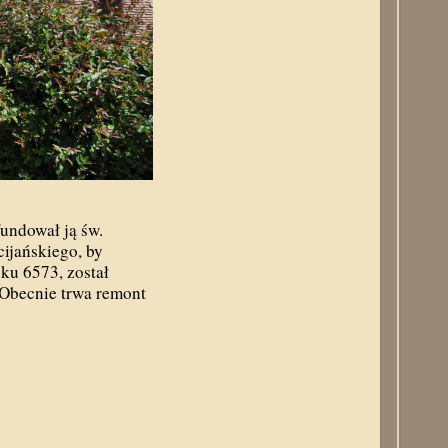
fundował ją św.
cijańskiego, by
ku 6573, został
 Obecnie trwa remont