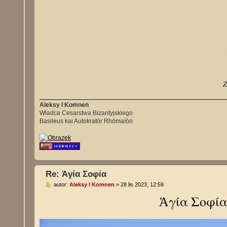
Z
Aleksy I Komnen
Władca Cesarstwa Bizantyjskiego
Basileus kai Autokratōr Rhōmaíōn
Re: Ἁγία Σοφία
P
autor:
Aleksy I Komnen
»
28 lis 2023, 12:59
o
Ἁγία Σοφία 
s
t