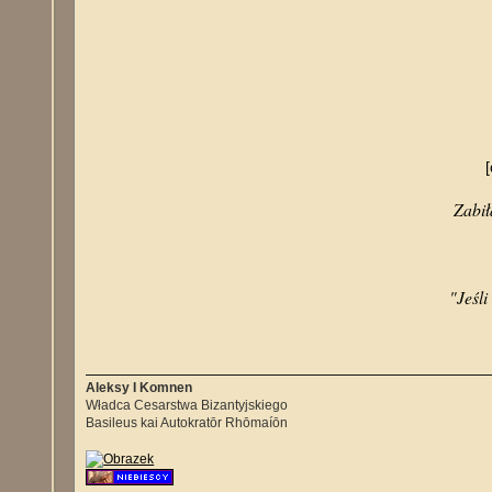
[
Zabił
"Jeśli
Aleksy I Komnen
Władca Cesarstwa Bizantyjskiego
Basileus kai Autokratōr Rhōmaíōn