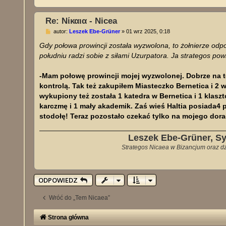
Re: Νίκαια - Nicea
P
autor:
Leszek Ebe-Grüner
»
01 wrz 2025, 0:18
o
s
Gdy połowa prowincji została wyzwolona, to żołnierze odp
t
południu radzi sobie z siłami Uzurpatora. Ja strategos pow
-Mam połowę prowincji mojej wyzwolonej. Dobrze na tej
kontrolą. Tak też zakupiłem Miasteczko Bernetica i 2 ws
wykupiony też została 1 katedra w Bernetica i 1 klaszt
karczmę i 1 mały akademik. Zaś wieś Haltia posiada4 p
stodołę! Teraz pozostało czekać tylko na mojego dora
Leszek Ebe-Grüner, S
Strategos Nicaea w Bizancjum oraz dzi
ODPOWIEDZ
Wróć do „Tem Nicaea”
Strona główna