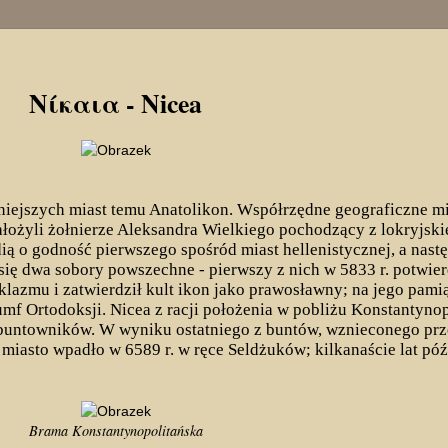
ukiwanie zaawansowane
Νίκαια - Nicea
niejszych miast temu Anatolikon. Współrzędne geograficzne m
łożyli żołnierze Aleksandra Wielkiego pochodzący z lokryjskiej
ą o godność pierwszego spośród miast hellenistycznej, a nast
się dwa sobory powszechne - pierwszy z nich w 5833 r. potwie
oklazmu i zatwierdził kult ikon jako prawosławny; na jego pami
umf Ortodoksji. Nicea z racji położenia w pobliżu Konstantynop
 buntowników. W wyniku ostatniego z buntów, wznieconego prz
 miasto wpadło w 6589 r. w ręce Seldżuków; kilkanaście lat póź
Brama Konstantynopolitańska