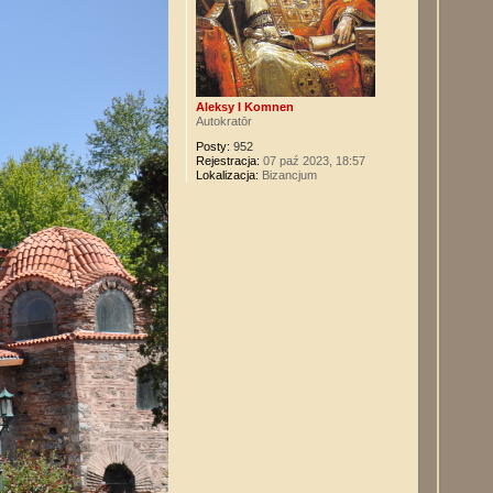
Aleksy I Komnen
Autokratōr
Posty:
952
Rejestracja:
07 paź 2023, 18:57
Lokalizacja:
Bizancjum