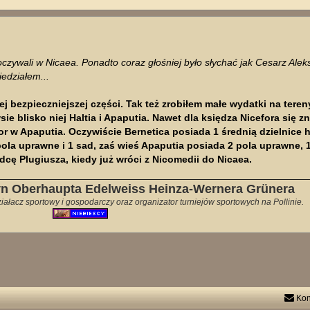
oczywali w Nicaea. Ponadto coraz głośniej było słychać jak Cesarz Ale
iedziałem...
 bezpieczniejszej części. Tak też zrobiłem małe wydatki na teren
ie blisko niej Haltia i Apaputia. Nawet dla księdza Nicefora się z
or w Apaputia. Oczywiście Bernetica posiada 1 średnią dzielnice h
ola uprawne i 1 sad, zaś wieś Apaputia posiada 2 pola uprawne, 1
dcę Plugiusza, kiedy już wróci z Nicomedii do Nicaea.
yn Oberhaupta Edelweiss Heinza-Wernera Grünera
ałacz sportowy i gospodarczy oraz organizator turniejów sportowych na Pollinie.
Kon