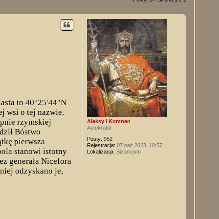
iasta to 40°25′44″N
 wsi o tej nazwie.
ępnie rzymskiej
Aleksy I Komnen
Autokratōr
rdził Bóstwo
Posty:
952
ątkę pierwsza
Rejestracja:
07 paź 2023, 18:57
ola stanowi istotny
Lokalizacja:
Bizancjum
ez generała Nicefora
niej odzyskano je,