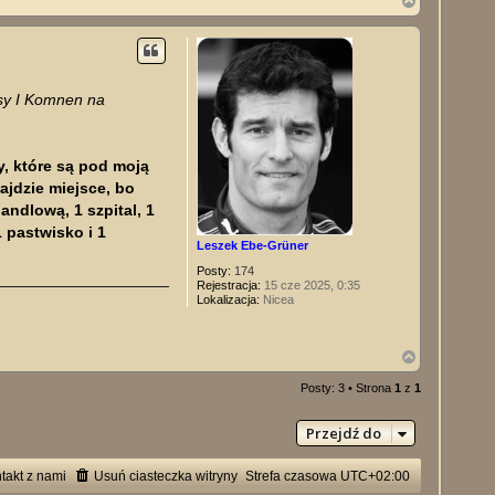
a
g
ó
r
ę
ksy I Komnen na
y, które są pod moją
najdzie miejsce, bo
andlową, 1 szpital, 1
 pastwisko i 1
Leszek Ebe-Grüner
Posty:
174
Rejestracja:
15 cze 2025, 0:35
Lokalizacja:
Nicea
N
a
g
Posty: 3 • Strona
1
z
1
ó
r
Przejdź do
ę
takt z nami
Usuń ciasteczka witryny
Strefa czasowa
UTC+02:00