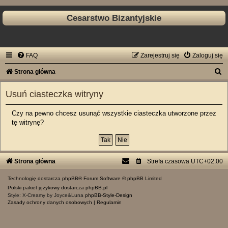
Cesarstwo Bizantyjskie
FAQ
Zarejestruj się
Zaloguj się
S
Strona główna
z
Usuń ciasteczka witryny
u
k
Czy na pewno chcesz usunąć wszystkie ciasteczka utworzone przez
tę witrynę?
a
j
Strona główna
Strefa czasowa
UTC+02:00
Technologię dostarcza
phpBB
® Forum Software © phpBB Limited
Polski pakiet językowy dostarcza
phpBB.pl
Style: X-Creamy by Joyce&Luna
phpBB-Style-Design
Zasady ochrony danych osobowych
|
Regulamin