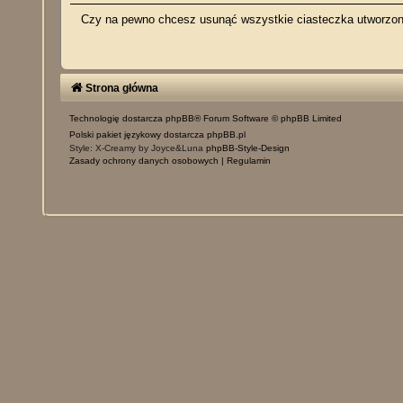
Czy na pewno chcesz usunąć wszystkie ciasteczka utworzone
Strona główna
Technologię dostarcza
phpBB
® Forum Software © phpBB Limited
Polski pakiet językowy dostarcza
phpBB.pl
Style: X-Creamy by Joyce&Luna
phpBB-Style-Design
Zasady ochrony danych osobowych
|
Regulamin