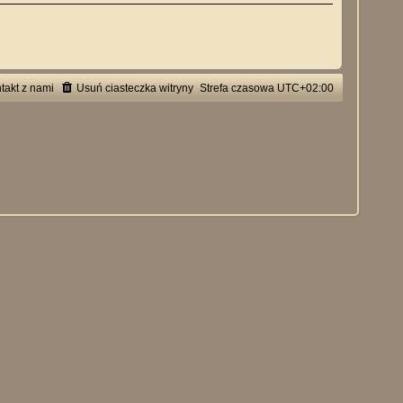
takt z nami
Usuń ciasteczka witryny
Strefa czasowa
UTC+02:00