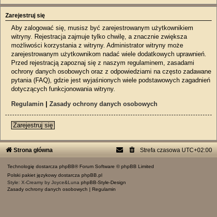
Zarejestruj się
Aby zalogować się, musisz być zarejestrowanym użytkownikiem
witryny. Rejestracja zajmuje tylko chwilę, a znacznie zwiększa
możliwości korzystania z witryny. Administrator witryny może
zarejestrowanym użytkownikom nadać wiele dodatkowych uprawnień.
Przed rejestracją zapoznaj się z naszym regulaminem, zasadami
ochrony danych osobowych oraz z odpowiedziami na często zadawane
pytania (FAQ), gdzie jest wyjaśnionych wiele podstawowych zagadnień
dotyczących funkcjonowania witryny.
Regulamin
|
Zasady ochrony danych osobowych
Zarejestruj się
Strona główna
Strefa czasowa
UTC+02:00
Technologię dostarcza
phpBB
® Forum Software © phpBB Limited
Polski pakiet językowy dostarcza
phpBB.pl
Style: X-Creamy by Joyce&Luna
phpBB-Style-Design
Zasady ochrony danych osobowych
|
Regulamin