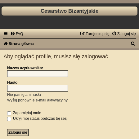
Cesarstwo Bizantyjskie
FAQ
Zarejestruj się
Zaloguj się
S
Strona główna
z
Aby oglądać profile, musisz się zalogować.
u
k
Nazwa użytkownika:
a
Hasło:
j
Nie pamiętam hasła
Wyślij ponownie e-mail aktywacyjny
Zapamiętaj mnie
Ukryj mój status podczas tej sesji