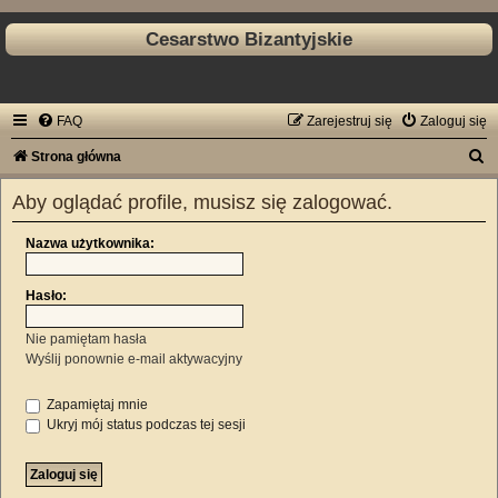
Cesarstwo Bizantyjskie
FAQ
Zarejestruj się
Zaloguj się
S
Strona główna
z
Aby oglądać profile, musisz się zalogować.
u
k
Nazwa użytkownika:
a
Hasło:
j
Nie pamiętam hasła
Wyślij ponownie e-mail aktywacyjny
Zapamiętaj mnie
Ukryj mój status podczas tej sesji