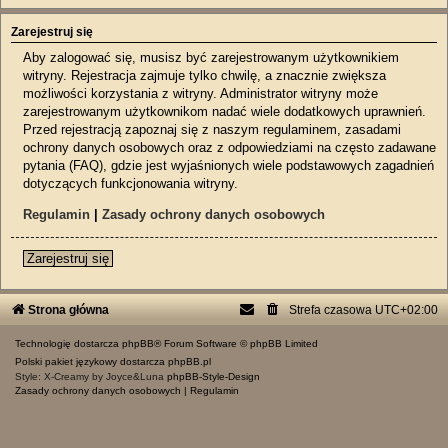
Zarejestruj się
Aby zalogować się, musisz być zarejestrowanym użytkownikiem
witryny. Rejestracja zajmuje tylko chwilę, a znacznie zwiększa
możliwości korzystania z witryny. Administrator witryny może
zarejestrowanym użytkownikom nadać wiele dodatkowych uprawnień.
Przed rejestracją zapoznaj się z naszym regulaminem, zasadami
ochrony danych osobowych oraz z odpowiedziami na często zadawane
pytania (FAQ), gdzie jest wyjaśnionych wiele podstawowych zagadnień
dotyczących funkcjonowania witryny.
Regulamin
|
Zasady ochrony danych osobowych
Zarejestruj się
Strona główna
Strefa czasowa
UTC+02:00
Technologię dostarcza
phpBB
® Forum Software © phpBB Limited
Polski pakiet językowy dostarcza
phpBB.pl
Style: X-Creamy by Joyce&Luna
phpBB-Style-Design
Zasady ochrony danych osobowych
|
Regulamin