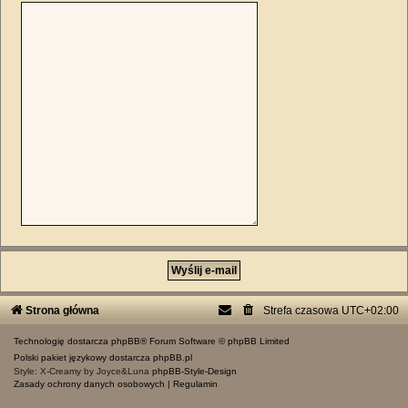
Strona główna
Strefa czasowa
UTC+02:00
Technologię dostarcza
phpBB
® Forum Software © phpBB Limited
Polski pakiet językowy dostarcza
phpBB.pl
Style: X-Creamy by Joyce&Luna
phpBB-Style-Design
Zasady ochrony danych osobowych
|
Regulamin