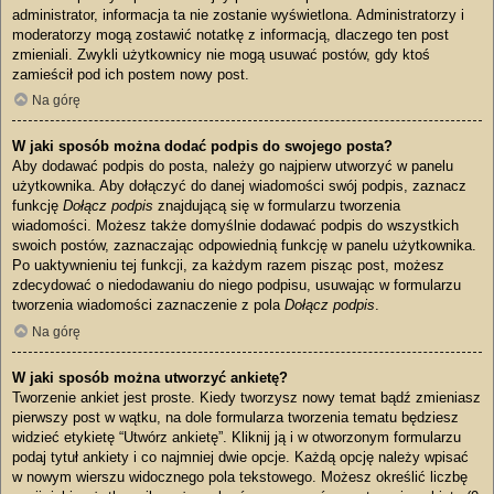
administrator, informacja ta nie zostanie wyświetlona. Administratorzy i
moderatorzy mogą zostawić notatkę z informacją, dlaczego ten post
zmieniali. Zwykli użytkownicy nie mogą usuwać postów, gdy ktoś
zamieścił pod ich postem nowy post.
Na górę
W jaki sposób można dodać podpis do swojego posta?
Aby dodawać podpis do posta, należy go najpierw utworzyć w panelu
użytkownika. Aby dołączyć do danej wiadomości swój podpis, zaznacz
funkcję
Dołącz podpis
znajdującą się w formularzu tworzenia
wiadomości. Możesz także domyślnie dodawać podpis do wszystkich
swoich postów, zaznaczając odpowiednią funkcję w panelu użytkownika.
Po uaktywnieniu tej funkcji, za każdym razem pisząc post, możesz
zdecydować o niedodawaniu do niego podpisu, usuwając w formularzu
tworzenia wiadomości zaznaczenie z pola
Dołącz podpis
.
Na górę
W jaki sposób można utworzyć ankietę?
Tworzenie ankiet jest proste. Kiedy tworzysz nowy temat bądź zmieniasz
pierwszy post w wątku, na dole formularza tworzenia tematu będziesz
widzieć etykietę “Utwórz ankietę”. Kliknij ją i w otworzonym formularzu
podaj tytuł ankiety i co najmniej dwie opcje. Każdą opcję należy wpisać
w nowym wierszu widocznego pola tekstowego. Możesz określić liczbę