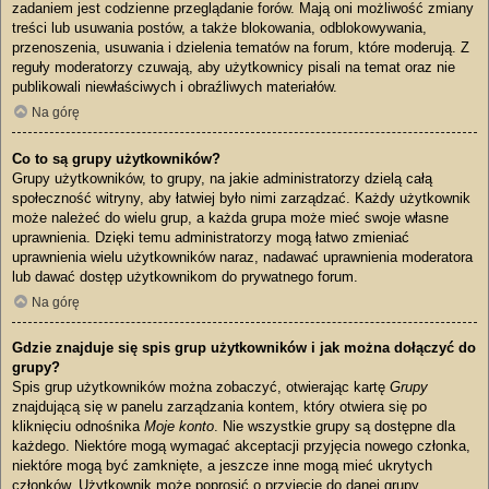
zadaniem jest codzienne przeglądanie forów. Mają oni możliwość zmiany
treści lub usuwania postów, a także blokowania, odblokowywania,
przenoszenia, usuwania i dzielenia tematów na forum, które moderują. Z
reguły moderatorzy czuwają, aby użytkownicy pisali na temat oraz nie
publikowali niewłaściwych i obraźliwych materiałów.
Na górę
Co to są grupy użytkowników?
Grupy użytkowników, to grupy, na jakie administratorzy dzielą całą
społeczność witryny, aby łatwiej było nimi zarządzać. Każdy użytkownik
może należeć do wielu grup, a każda grupa może mieć swoje własne
uprawnienia. Dzięki temu administratorzy mogą łatwo zmieniać
uprawnienia wielu użytkowników naraz, nadawać uprawnienia moderatora
lub dawać dostęp użytkownikom do prywatnego forum.
Na górę
Gdzie znajduje się spis grup użytkowników i jak można dołączyć do
grupy?
Spis grup użytkowników można zobaczyć, otwierając kartę
Grupy
znajdującą się w panelu zarządzania kontem, który otwiera się po
kliknięciu odnośnika
Moje konto
. Nie wszystkie grupy są dostępne dla
każdego. Niektóre mogą wymagać akceptacji przyjęcia nowego członka,
niektóre mogą być zamknięte, a jeszcze inne mogą mieć ukrytych
członków. Użytkownik może poprosić o przyjęcie do danej grupy,