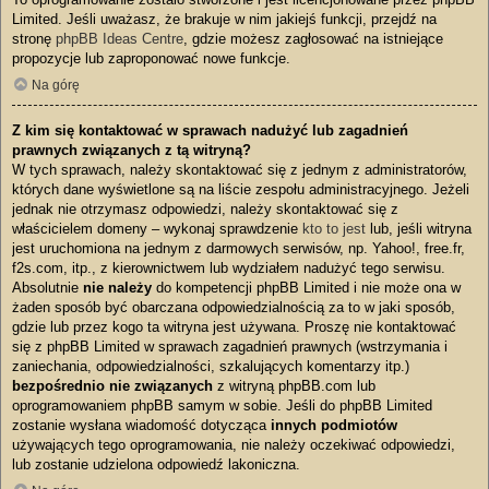
Limited. Jeśli uważasz, że brakuje w nim jakiejś funkcji, przejdź na
stronę
phpBB Ideas Centre
, gdzie możesz zagłosować na istniejące
propozycje lub zaproponować nowe funkcje.
Na górę
Z kim się kontaktować w sprawach nadużyć lub zagadnień
prawnych związanych z tą witryną?
W tych sprawach, należy skontaktować się z jednym z administratorów,
których dane wyświetlone są na liście zespołu administracyjnego. Jeżeli
jednak nie otrzymasz odpowiedzi, należy skontaktować się z
właścicielem domeny – wykonaj sprawdzenie
kto to jest
lub, jeśli witryna
jest uruchomiona na jednym z darmowych serwisów, np. Yahoo!, free.fr,
f2s.com, itp., z kierownictwem lub wydziałem nadużyć tego serwisu.
Absolutnie
nie należy
do kompetencji phpBB Limited i nie może ona w
żaden sposób być obarczana odpowiedzialnością za to w jaki sposób,
gdzie lub przez kogo ta witryna jest używana. Proszę nie kontaktować
się z phpBB Limited w sprawach zagadnień prawnych (wstrzymania i
zaniechania, odpowiedzialności, szkalujących komentarzy itp.)
bezpośrednio nie związanych
z witryną phpBB.com lub
oprogramowaniem phpBB samym w sobie. Jeśli do phpBB Limited
zostanie wysłana wiadomość dotycząca
innych podmiotów
używających tego oprogramowania, nie należy oczekiwać odpowiedzi,
lub zostanie udzielona odpowiedź lakoniczna.