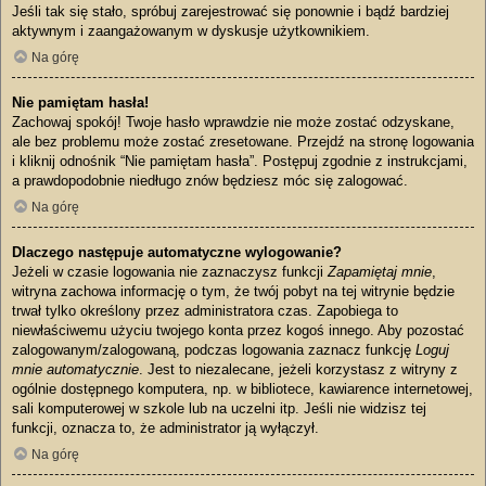
Jeśli tak się stało, spróbuj zarejestrować się ponownie i bądź bardziej
aktywnym i zaangażowanym w dyskusje użytkownikiem.
Na górę
Nie pamiętam hasła!
Zachowaj spokój! Twoje hasło wprawdzie nie może zostać odzyskane,
ale bez problemu może zostać zresetowane. Przejdź na stronę logowania
i kliknij odnośnik “Nie pamiętam hasła”. Postępuj zgodnie z instrukcjami,
a prawdopodobnie niedługo znów będziesz móc się zalogować.
Na górę
Dlaczego następuje automatyczne wylogowanie?
Jeżeli w czasie logowania nie zaznaczysz funkcji
Zapamiętaj mnie
,
witryna zachowa informację o tym, że twój pobyt na tej witrynie będzie
trwał tylko określony przez administratora czas. Zapobiega to
niewłaściwemu użyciu twojego konta przez kogoś innego. Aby pozostać
zalogowanym/zalogowaną, podczas logowania zaznacz funkcję
Loguj
mnie automatycznie
. Jest to niezalecane, jeżeli korzystasz z witryny z
ogólnie dostępnego komputera, np. w bibliotece, kawiarence internetowej,
sali komputerowej w szkole lub na uczelni itp. Jeśli nie widzisz tej
funkcji, oznacza to, że administrator ją wyłączył.
Na górę