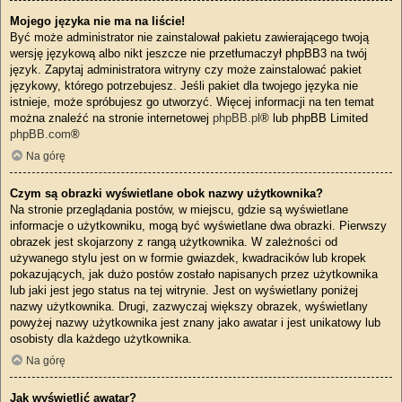
Mojego języka nie ma na liście!
Być może administrator nie zainstalował pakietu zawierającego twoją
wersję językową albo nikt jeszcze nie przetłumaczył phpBB3 na twój
język. Zapytaj administratora witryny czy może zainstalować pakiet
językowy, którego potrzebujesz. Jeśli pakiet dla twojego języka nie
istnieje, może spróbujesz go utworzyć. Więcej informacji na ten temat
można znaleźć na stronie internetowej
phpBB.pl
® lub phpBB Limited
phpBB.com
®
Na górę
Czym są obrazki wyświetlane obok nazwy użytkownika?
Na stronie przeglądania postów, w miejscu, gdzie są wyświetlane
informacje o użytkowniku, mogą być wyświetlane dwa obrazki. Pierwszy
obrazek jest skojarzony z rangą użytkownika. W zależności od
używanego stylu jest on w formie gwiazdek, kwadracików lub kropek
pokazujących, jak dużo postów zostało napisanych przez użytkownika
lub jaki jest jego status na tej witrynie. Jest on wyświetlany poniżej
nazwy użytkownika. Drugi, zazwyczaj większy obrazek, wyświetlany
powyżej nazwy użytkownika jest znany jako awatar i jest unikatowy lub
osobisty dla każdego użytkownika.
Na górę
Jak wyświetlić awatar?