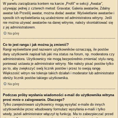
W panelu zarządzania kontem na karcie „Profil” w sekcji „Awatar”,
używając jednej z czterech metod: Gravatar, Galeria awatarów, Zdalny
awatar lub Prześlij awatar, można dodać awatar. Wyświetlanie awatarów i
sposób ich wyświetlania są uzależnione od administratora witryny. Jeśli
nie można używać awatarów na danej witrynie, należy skontaktować się
z jej administratorem.
Na górę
Co to jest ranga i jak można ją zmienić?
Rangi wyświetlane pod nazwami użytkowników oznaczają, ile postów
dany użytkownik napisał lub jaki ma status na forum, np. moderatora czy
administratora. Użytkownicy nie mogą bezpośrednio zmieniać stylu rang,
ponieważ ustawia je administrator witryny. Nie należy pisać postów tylko
po to, aby zwiększyć swój licznik postów i przez to swoją rangę.
Większość witryn nie toleruje takich działań i moderator lub administrator
obniży licznik postów takiego użytkownika.
Na górę
Podczas próby wysłania wiadomości e-mail do użytkownika witryna
prosi mnie o zalogowanie. Dlaczego?
Tylko zarejestrowani użytkownicy mogą wysyłać e-maile do innych
użytkowników przez wbudowany formularz wysyłania e-maili i tylko
wtedy, jeżeli administrator włączył tę funkcję. Ma to zabezpieczać przed