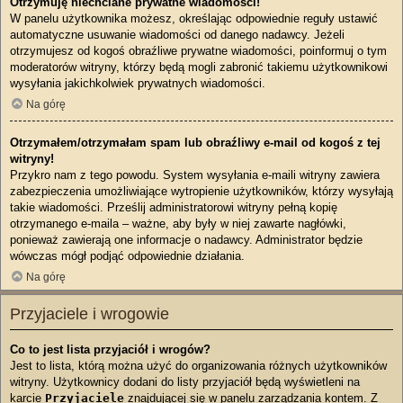
Otrzymuję niechciane prywatne wiadomości!
W panelu użytkownika możesz, określając odpowiednie reguły ustawić
automatyczne usuwanie wiadomości od danego nadawcy. Jeżeli
otrzymujesz od kogoś obraźliwe prywatne wiadomości, poinformuj o tym
moderatorów witryny, którzy będą mogli zabronić takiemu użytkownikowi
wysyłania jakichkolwiek prywatnych wiadomości.
Na górę
Otrzymałem/otrzymałam spam lub obraźliwy e-mail od kogoś z tej
witryny!
Przykro nam z tego powodu. System wysyłania e-maili witryny zawiera
zabezpieczenia umożliwiające wytropienie użytkowników, którzy wysyłają
takie wiadomości. Prześlij administratorowi witryny pełną kopię
otrzymanego e-maila – ważne, aby były w niej zawarte nagłówki,
ponieważ zawierają one informacje o nadawcy. Administrator będzie
wówczas mógł podjąć odpowiednie działania.
Na górę
Przyjaciele i wrogowie
Co to jest lista przyjaciół i wrogów?
Jest to lista, którą można użyć do organizowania różnych użytkowników
witryny. Użytkownicy dodani do listy przyjaciół będą wyświetleni na
karcie
Przyjaciele
znajdującej się w panelu zarządzania kontem. Z