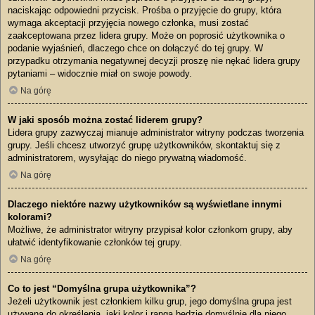
naciskając odpowiedni przycisk. Prośba o przyjęcie do grupy, która
wymaga akceptacji przyjęcia nowego członka, musi zostać
zaakceptowana przez lidera grupy. Może on poprosić użytkownika o
podanie wyjaśnień, dlaczego chce on dołączyć do tej grupy. W
przypadku otrzymania negatywnej decyzji proszę nie nękać lidera grupy
pytaniami – widocznie miał on swoje powody.
Na górę
W jaki sposób można zostać liderem grupy?
Lidera grupy zazwyczaj mianuje administrator witryny podczas tworzenia
grupy. Jeśli chcesz utworzyć grupę użytkowników, skontaktuj się z
administratorem, wysyłając do niego prywatną wiadomość.
Na górę
Dlaczego niektóre nazwy użytkowników są wyświetlane innymi
kolorami?
Możliwe, że administrator witryny przypisał kolor członkom grupy, aby
ułatwić identyfikowanie członków tej grupy.
Na górę
Co to jest “Domyślna grupa użytkownika”?
Jeżeli użytkownik jest członkiem kilku grup, jego domyślna grupa jest
używana do określenia, jaki kolor i ranga będzie domyślnie dla niego