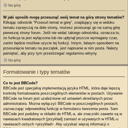
Na górę
W jaki sposób mogę przesunąć swój temat na górę strony tematów?
Klikając odnośnik “Przesuń temat w górę”, znajdujący się w widoku
tematu zazwyczaj na dole strony, możesz przesunąć go na samą górę
pierwszej strony forum. Jeśli nie widać takiego odnośnika, oznacza to,
że funkcja ta jest wyłączona lub nie upłynął jeszcze wymagany czas,
zanim będzie możliwe użycie tej funkcji. Innym, łatwym sposobem na
przesunięcie tematu na początek, jest napisanie w nim posta. Należy
pamiętać, aby przy tym przestrzegać regulaminu witryny.
Na górę
Formatowanie i typy tematów
Co to jest BBCode?
BBCode jest specjalną implementacją języka HTML, która daje lepszą
kontrolę formatowania poszczególnych elementów w postach. Używanie
BBCode na forum jest uzależnione od ustawień określanych przez
administratora. Można wyłączyć BBCode w poszczególnych postach,
zaznaczając odpowiednią funkcję w formularzu tworzenia posta. Sam
BBCode jest podobny w składni do HTML-a, ale znaczniki zawarte są w
nawiasach kwadratowych [przykład] zamiast w używanych w HTML-u
nawiasach ostrych <przykład>. Aby uzyskać więcej informacji o