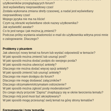
użytkowników przeglądających forum?
Jest wyświetlany nieprawidłowy czas!
Została wykonana zmiana strefy czasowej, a nadal jest wyświetlany
nieprawidłowy czas!
Mojego języka nie ma na liście!
Czym są obrazki wyświetlane obok nazwy użytkownika?
Jak wyświetlić awatar?
Co to jest ranga i jak można ją zmienić?
Podczas próby wysłania wiadomości e-mail do użytkownika witryna prosi mnie
o zalogowanie. Dlaczego?
Problemy z pisaniem
Jak utworzyć nowy temat na forum lub wysłać odpowiedź w temacie?
W jaki sposób można zmienić lub usunąć post?
W jaki sposób można dodać podpis do swojego posta?
W jaki sposób można utworzyć ankietę?
Dlaczego nie można dodać więcej opcji ankiety?
W jaki sposób zmienić lub usunąć ankietę?
Dlaczego nie mam dostępu do forum?
Dlaczego nie mogę dodawać załączników?
Dlaczego otrzymałem/otrzymałam ostrzeżenie?
W jaki sposób można zgłosić posty moderatorowi?
Do czego służy przycisk “Zapisz” znajdujący się w oknie tworzenia tematu?
Dlaczego mój post musi być akceptowany?
W jaki sposób mogę przesunąć swój temat na górę strony tematów?
Formatowanie i typy tematów