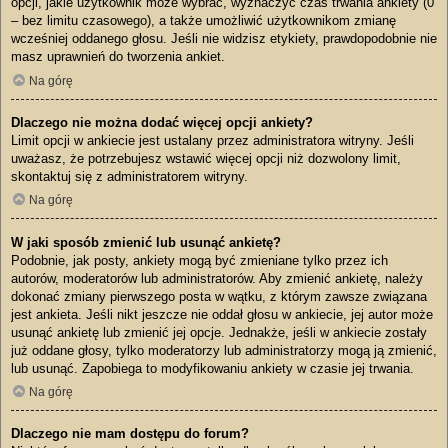
opcji, jakie użytkownik może wybrać, wyznaczyć czas trwania ankiety (0
– bez limitu czasowego), a także umożliwić użytkownikom zmianę
wcześniej oddanego głosu. Jeśli nie widzisz etykiety, prawdopodobnie nie
masz uprawnień do tworzenia ankiet.
Na górę
Dlaczego nie można dodać więcej opcji ankiety?
Limit opcji w ankiecie jest ustalany przez administratora witryny. Jeśli
uważasz, że potrzebujesz wstawić więcej opcji niż dozwolony limit,
skontaktuj się z administratorem witryny.
Na górę
W jaki sposób zmienić lub usunąć ankietę?
Podobnie, jak posty, ankiety mogą być zmieniane tylko przez ich
autorów, moderatorów lub administratorów. Aby zmienić ankietę, należy
dokonać zmiany pierwszego posta w wątku, z którym zawsze związana
jest ankieta. Jeśli nikt jeszcze nie oddał głosu w ankiecie, jej autor może
usunąć ankietę lub zmienić jej opcje. Jednakże, jeśli w ankiecie zostały
już oddane głosy, tylko moderatorzy lub administratorzy mogą ją zmienić,
lub usunąć. Zapobiega to modyfikowaniu ankiety w czasie jej trwania.
Na górę
Dlaczego nie mam dostępu do forum?