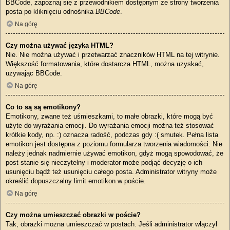
BBCode, zapoznaj się z przewodnikiem dostępnym ze strony tworzenia
posta po kliknięciu odnośnika
BBCode
.
Na górę
Czy można używać języka HTML?
Nie. Nie można używać i przetwarzać znaczników HTML na tej witrynie.
Większość formatowania, które dostarcza HTML, można uzyskać,
używając BBCode.
Na górę
Co to są są emotikony?
Emotikony, zwane też uśmieszkami, to małe obrazki, które mogą być
użyte do wyrażania emocji. Do wyrażania emocji można też stosować
krótkie kody, np. :) oznacza radość, podczas gdy :( smutek. Pełna lista
emotikon jest dostępna z poziomu formularza tworzenia wiadomości. Nie
należy jednak nadmiernie używać emotikon, gdyż mogą spowodować, że
post stanie się nieczytelny i moderator może podjąć decyzję o ich
usunięciu bądź też usunięciu całego posta. Administrator witryny może
określić dopuszczalny limit emotikon w poście.
Na górę
Czy można umieszczać obrazki w poście?
Tak, obrazki można umieszczać w postach. Jeśli administrator włączył