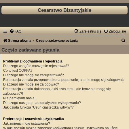
Cesarstwo Bizantyjskie
FAQ
Zarejestruj się
Zaloguj się
S
Strona główna
Często zadawane pytania
z
Często zadawane pytania
u
Problemy z logowaniem i rejestracją
k
Dlaczego w ogóle muszę się rejestrować?
a
Co to jest COPPA?
Dlaczego nie mogę się zarejestrować?
j
Rejestracja została przeprowadzona poprawnie, ale nie mogę się zalogować!
Dlaczego nie mogę się zalogować?
Rejestracja została dokonana jakiś czas temu, ale teraz nie mogę się
zalogować?!
Nie pamiętam hasła!
Dlaczego następuje automatyczne wylogowanie?
Jak działa funkcja “Usuń ciasteczka witryny”?
Preferencje i ustawienia użytkownika
Jak zmienić moje ustawienia?
W jaki sposób można zapobiec wyświetlaniu nazwy użytkownika na liście