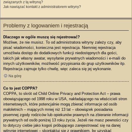
związanych z tą witryną?
Jak nawiązać kontakt z administratorem witryny?
Problemy z logowaniem i rejestracją
Dlaczego w ogóle muszę się rejestrować?
Możliwe, że nie musisz. To od administratora witryny zależy czy, aby
pisać wiadomości, konieczna jest rejestracja. Niemniej rejestracja
umożliwia dostęp do dodatkowych funkcji niedostępnych dla gości,
takich jak własny awatar, wysyłanie prywatnych wiadomości i e-maili do
innych użytkowników, możliwość przypisania do grup użytkowników itp.
Rejestracja zajmuje tylko chwilę, więc zaleca się jej wykonanie.
Na górę
Co to jest COPPA?
COPPA, to skrót od Child Online Privacy and Protection Act – prawa
obowiązującego od 1998 roku w USA, nakładającego na właścicieli stron
internetowych, które potencjalnie mogą zbierać informacje od osób
małoletnich – mających mniej niż 13 lat – obowiązek posiadania
pisemnej zgody rodziców lub opiekunów prawnych na zbieranie informacji
prywatnych od osób poniżej 13 roku życia. Jeżeli nie masz pewności czy
to dotyczy ciebie jako kogoś próbującego zarejestrować się na danej
witrynie internetowej – skontaktuj się z prawnikiem, by uzyskać