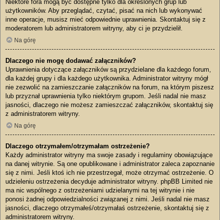
Niektóre fora mogą być dostępne tylko dla określonych grup lub
użytkowników. Aby przeglądać, czytać, pisać na nich lub wykonywać
inne operacje, musisz mieć odpowiednie uprawnienia. Skontaktuj się z
moderatorem lub administratorem witryny, aby ci je przydzielił.
Na górę
Dlaczego nie mogę dodawać załączników?
Uprawnienia dotyczące załączników są przydzielane dla każdego forum,
dla każdej grupy i dla każdego użytkownika. Administrator witryny mógł
nie zezwolić na zamieszczanie załączników na forum, na którym piszesz
lub przyznał uprawnienia tylko niektórym grupom. Jeśli nadal nie masz
jasności, dlaczego nie możesz zamieszczać załączników, skontaktuj się
z administratorem witryny.
Na górę
Dlaczego otrzymałem/otrzymałam ostrzeżenie?
Każdy administrator witryny ma swoje zasady i regulaminy obowiązujące
na danej witrynie. Są one opublikowane i administrator zaleca zapoznanie
się z nimi. Jeśli ktoś ich nie przestrzegał, może otrzymać ostrzeżenie. O
udzieleniu ostrzeżenia decyduje administrator witryny. phpBB Limited nie
ma nic wspólnego z ostrzeżeniami udzielanymi na tej witrynie i nie
ponosi żadnej odpowiedzialności związanej z nimi. Jeśli nadal nie masz
jasności, dlaczego otrzymałeś/otrzymałaś ostrzeżenie, skontaktuj się z
administratorem witryny.