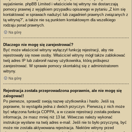
wyjaśnienie. phpBB Limited i właściciele tej witryny nie dostarczają
pomocy prawnej z wyjątkiem przypadku opisanego w pytaniu „Z kim się
kontaktować w sprawach nadużyć lub zagadnień prawnych związanych z
tą witryną?”, a także nie są punktem kontaktowym dla wszelkiego
rodzaju porad prawnych.
Na górę
Dlaczego nie mogę się zarejestrować?
Być może właściciel witryny wyłączył funkcję rejestracji, aby nie
rejestrowały się nowe osoby. Właściciel witryny mógł także zablokować
twój adres IP lub zabronił nazwy użytkownika, którą próbujesz
zarejestrować. W sprawie pomocy skontaktuj się z administratorem
witryny.
Na górę
Rejestracja została przeprowadzona poprawnie, ale nie mogę się
zalogować!
Po pierwsze, sprawdź swoją nazwę użytkownika i hasło. Jeśli są
poprawne, to wystąpiła jedna z dwóch przyczyn. Pierwszą z nich może
być włączona funkcja COPPA, a w czasie rejestracji została podana
informacja, że masz mniej niż 13 lat. Wówczas należy wykonać
instrukcje wysłane na twój adres e-mail. Jeśli nie to było przyczyną, być
może nie została aktywowana rejestracja. Niektóre witryny przed