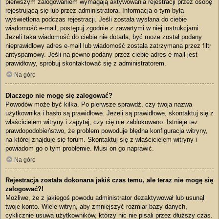
pierwszym zalogowaniem wymagają aktywowania rejestracji przez osobę
rejestrującą się lub przez administratora. Informacja o tym była
wyświetlona podczas rejestracji. Jeśli została wysłana do ciebie
wiadomość e-mail, postępuj zgodnie z zawartymi w niej instrukcjami.
Jeżeli taka wiadomość do ciebie nie dotarła, być może został podany
nieprawidłowy adres e-mail lub wiadomość została zatrzymana przez filtr
antyspamowy. Jeśli na pewno podany przez ciebie adres e-mail jest
prawidłowy, spróbuj skontaktować się z administratorem.
Na górę
Dlaczego nie mogę się zalogować?
Powodów może być kilka. Po pierwsze sprawdź, czy twoja nazwa
użytkownika i hasło są prawidłowe. Jeżeli są prawidłowe, skontaktuj się z
właścicielem witryny i zapytaj, czy cię nie zablokowano. Istnieje też
prawdopodobieństwo, że problem powoduje błędna konfiguracja witryny,
na której znajduje się forum. Skontaktuj się z właścicielem witryny i
powiadom go o tym problemie. Musi on go naprawić.
Na górę
Rejestracja została dokonana jakiś czas temu, ale teraz nie mogę się
zalogować?!
Możliwe, że z jakiegoś powodu administrator dezaktywował lub usunął
twoje konto. Wiele witryn, aby zmniejszyć rozmiar bazy danych,
cyklicznie usuwa użytkowników, którzy nic nie pisali przez dłuższy czas.