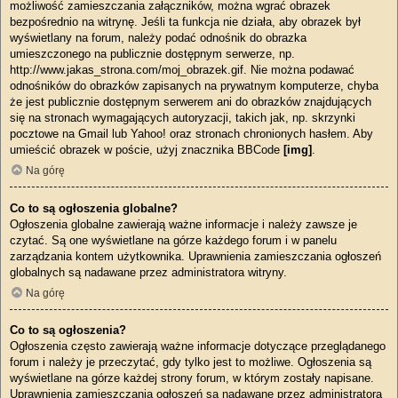
możliwość zamieszczania załączników, można wgrać obrazek
bezpośrednio na witrynę. Jeśli ta funkcja nie działa, aby obrazek był
wyświetlany na forum, należy podać odnośnik do obrazka
umieszczonego na publicznie dostępnym serwerze, np.
http://www.jakas_strona.com/moj_obrazek.gif. Nie można podawać
odnośników do obrazków zapisanych na prywatnym komputerze, chyba
że jest publicznie dostępnym serwerem ani do obrazków znajdujących
się na stronach wymagających autoryzacji, takich jak, np. skrzynki
pocztowe na Gmail lub Yahoo! oraz stronach chronionych hasłem. Aby
umieścić obrazek w poście, użyj znacznika BBCode
[img]
.
Na górę
Co to są ogłoszenia globalne?
Ogłoszenia globalne zawierają ważne informacje i należy zawsze je
czytać. Są one wyświetlane na górze każdego forum i w panelu
zarządzania kontem użytkownika. Uprawnienia zamieszczania ogłoszeń
globalnych są nadawane przez administratora witryny.
Na górę
Co to są ogłoszenia?
Ogłoszenia często zawierają ważne informacje dotyczące przeglądanego
forum i należy je przeczytać, gdy tylko jest to możliwe. Ogłoszenia są
wyświetlane na górze każdej strony forum, w którym zostały napisane.
Uprawnienia zamieszczania ogłoszeń są nadawane przez administratora