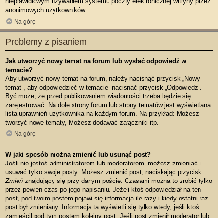
nieprawidłowym używaniem systemu poczty elektronicznej witryny przez
anonimowych użytkowników.
Na górę
Problemy z pisaniem
Jak utworzyć nowy temat na forum lub wysłać odpowiedź w
temacie?
Aby utworzyć nowy temat na forum, należy nacisnąć przycisk „Nowy
temat”, aby odpowiedzieć w temacie, nacisnąć przycisk „Odpowiedz”.
Być może, że przed publikowaniem wiadomości trzeba będzie się
zarejestrować. Na dole strony forum lub strony tematów jest wyświetlana
lista uprawnień użytkownika na każdym forum. Na przykład: Możesz
tworzyć nowe tematy, Możesz dodawać załączniki itp.
Na górę
W jaki sposób można zmienić lub usunąć post?
Jeśli nie jesteś administratorem lub moderatorem, możesz zmieniać i
usuwać tylko swoje posty. Możesz zmienić post, naciskając przycisk
Zmień
znajdujący się przy danym poście. Czasami można to zrobić tylko
przez pewien czas po jego napisaniu. Jeżeli ktoś odpowiedział na ten
post, pod twoim postem pojawi się informacja ile razy i kiedy ostatni raz
post był zmieniany. Informacja ta wyświetli się tylko wtedy, jeśli ktoś
zamieścił pod tym postem kolejny post. Jeśli post zmienił moderator lub