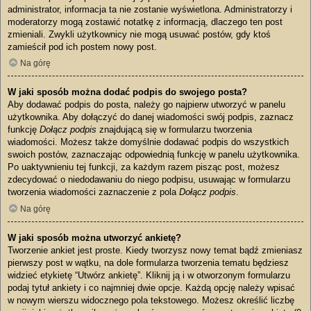
administrator, informacja ta nie zostanie wyświetlona. Administratorzy i
moderatorzy mogą zostawić notatkę z informacją, dlaczego ten post
zmieniali. Zwykli użytkownicy nie mogą usuwać postów, gdy ktoś
zamieścił pod ich postem nowy post.
Na górę
W jaki sposób można dodać podpis do swojego posta?
Aby dodawać podpis do posta, należy go najpierw utworzyć w panelu
użytkownika. Aby dołączyć do danej wiadomości swój podpis, zaznacz
funkcję
Dołącz podpis
znajdującą się w formularzu tworzenia
wiadomości. Możesz także domyślnie dodawać podpis do wszystkich
swoich postów, zaznaczając odpowiednią funkcję w panelu użytkownika.
Po uaktywnieniu tej funkcji, za każdym razem pisząc post, możesz
zdecydować o niedodawaniu do niego podpisu, usuwając w formularzu
tworzenia wiadomości zaznaczenie z pola
Dołącz podpis
.
Na górę
W jaki sposób można utworzyć ankietę?
Tworzenie ankiet jest proste. Kiedy tworzysz nowy temat bądź zmieniasz
pierwszy post w wątku, na dole formularza tworzenia tematu będziesz
widzieć etykietę “Utwórz ankietę”. Kliknij ją i w otworzonym formularzu
podaj tytuł ankiety i co najmniej dwie opcje. Każdą opcję należy wpisać
w nowym wierszu widocznego pola tekstowego. Możesz określić liczbę