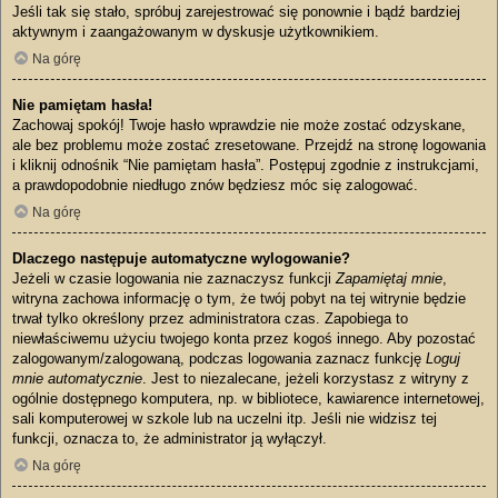
Jeśli tak się stało, spróbuj zarejestrować się ponownie i bądź bardziej
aktywnym i zaangażowanym w dyskusje użytkownikiem.
Na górę
Nie pamiętam hasła!
Zachowaj spokój! Twoje hasło wprawdzie nie może zostać odzyskane,
ale bez problemu może zostać zresetowane. Przejdź na stronę logowania
i kliknij odnośnik “Nie pamiętam hasła”. Postępuj zgodnie z instrukcjami,
a prawdopodobnie niedługo znów będziesz móc się zalogować.
Na górę
Dlaczego następuje automatyczne wylogowanie?
Jeżeli w czasie logowania nie zaznaczysz funkcji
Zapamiętaj mnie
,
witryna zachowa informację o tym, że twój pobyt na tej witrynie będzie
trwał tylko określony przez administratora czas. Zapobiega to
niewłaściwemu użyciu twojego konta przez kogoś innego. Aby pozostać
zalogowanym/zalogowaną, podczas logowania zaznacz funkcję
Loguj
mnie automatycznie
. Jest to niezalecane, jeżeli korzystasz z witryny z
ogólnie dostępnego komputera, np. w bibliotece, kawiarence internetowej,
sali komputerowej w szkole lub na uczelni itp. Jeśli nie widzisz tej
funkcji, oznacza to, że administrator ją wyłączył.
Na górę