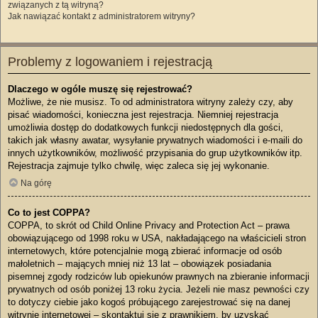
związanych z tą witryną?
Jak nawiązać kontakt z administratorem witryny?
Problemy z logowaniem i rejestracją
Dlaczego w ogóle muszę się rejestrować?
Możliwe, że nie musisz. To od administratora witryny zależy czy, aby
pisać wiadomości, konieczna jest rejestracja. Niemniej rejestracja
umożliwia dostęp do dodatkowych funkcji niedostępnych dla gości,
takich jak własny awatar, wysyłanie prywatnych wiadomości i e-maili do
innych użytkowników, możliwość przypisania do grup użytkowników itp.
Rejestracja zajmuje tylko chwilę, więc zaleca się jej wykonanie.
Na górę
Co to jest COPPA?
COPPA, to skrót od Child Online Privacy and Protection Act – prawa
obowiązującego od 1998 roku w USA, nakładającego na właścicieli stron
internetowych, które potencjalnie mogą zbierać informacje od osób
małoletnich – mających mniej niż 13 lat – obowiązek posiadania
pisemnej zgody rodziców lub opiekunów prawnych na zbieranie informacji
prywatnych od osób poniżej 13 roku życia. Jeżeli nie masz pewności czy
to dotyczy ciebie jako kogoś próbującego zarejestrować się na danej
witrynie internetowej – skontaktuj się z prawnikiem, by uzyskać