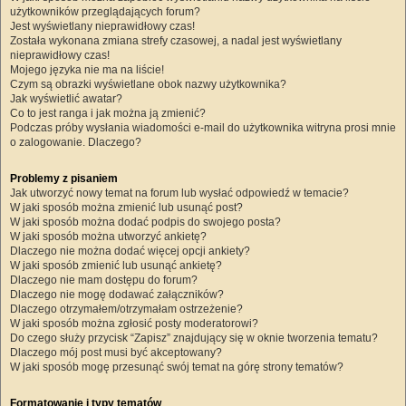
użytkowników przeglądających forum?
Jest wyświetlany nieprawidłowy czas!
Została wykonana zmiana strefy czasowej, a nadal jest wyświetlany
nieprawidłowy czas!
Mojego języka nie ma na liście!
Czym są obrazki wyświetlane obok nazwy użytkownika?
Jak wyświetlić awatar?
Co to jest ranga i jak można ją zmienić?
Podczas próby wysłania wiadomości e-mail do użytkownika witryna prosi mnie
o zalogowanie. Dlaczego?
Problemy z pisaniem
Jak utworzyć nowy temat na forum lub wysłać odpowiedź w temacie?
W jaki sposób można zmienić lub usunąć post?
W jaki sposób można dodać podpis do swojego posta?
W jaki sposób można utworzyć ankietę?
Dlaczego nie można dodać więcej opcji ankiety?
W jaki sposób zmienić lub usunąć ankietę?
Dlaczego nie mam dostępu do forum?
Dlaczego nie mogę dodawać załączników?
Dlaczego otrzymałem/otrzymałam ostrzeżenie?
W jaki sposób można zgłosić posty moderatorowi?
Do czego służy przycisk “Zapisz” znajdujący się w oknie tworzenia tematu?
Dlaczego mój post musi być akceptowany?
W jaki sposób mogę przesunąć swój temat na górę strony tematów?
Formatowanie i typy tematów