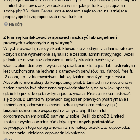
Limited. Jeśli uważasz, że brakuje w nim jakiejś funkcji, przejdź na
stronę
phpBB Ideas Centre
, gdzie możesz zagłosować na istniejące
propozycje lub zaproponować nowe funkcje.
Na górę
Z kim się kontaktować w sprawach nadużyć lub zagadnień
prawnych związanych z tą witryną?
W tych sprawach, należy skontaktować się z jednym z administratorów,
których dane wyświetlone są na liście zespołu administracyjnego. Jeżeli
jednak nie otrzymasz odpowiedzi, należy skontaktować się z
właścicielem domeny – wykonaj sprawdzenie
kto to jest
lub, jeśli witryna
jest uruchomiona na jednym z darmowych serwisów, np. Yahoo!, free.fr,
f2s.com, itp., z kierownictwem lub wydziałem nadużyć tego serwisu.
Absolutnie
nie należy
do kompetencji phpBB Limited i nie może ona w
żaden sposób być obarczana odpowiedzialnością za to w jaki sposób,
gdzie lub przez kogo ta witryna jest używana. Proszę nie kontaktować
się z phpBB Limited w sprawach zagadnień prawnych (wstrzymania i
zaniechania, odpowiedzialności, szkalujących komentarzy itp.)
bezpośrednio nie związanych
z witryną phpBB.com lub
oprogramowaniem phpBB samym w sobie. Jeśli do phpBB Limited
zostanie wysłana wiadomość dotycząca
innych podmiotów
używających tego oprogramowania, nie należy oczekiwać odpowiedzi,
lub zostanie udzielona odpowiedź lakoniczna.