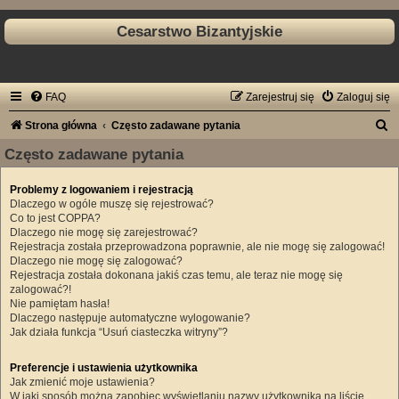
Cesarstwo Bizantyjskie
FAQ
Zarejestruj się
Zaloguj się
S
Strona główna
Często zadawane pytania
z
Często zadawane pytania
u
Problemy z logowaniem i rejestracją
k
Dlaczego w ogóle muszę się rejestrować?
a
Co to jest COPPA?
Dlaczego nie mogę się zarejestrować?
j
Rejestracja została przeprowadzona poprawnie, ale nie mogę się zalogować!
Dlaczego nie mogę się zalogować?
Rejestracja została dokonana jakiś czas temu, ale teraz nie mogę się
zalogować?!
Nie pamiętam hasła!
Dlaczego następuje automatyczne wylogowanie?
Jak działa funkcja “Usuń ciasteczka witryny”?
Preferencje i ustawienia użytkownika
Jak zmienić moje ustawienia?
W jaki sposób można zapobiec wyświetlaniu nazwy użytkownika na liście