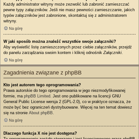
Każdy administrator witryny może zezwolić lub zabronić zamieszczać
pewne typy załączników. Jeśli nie masz pewności zamieszczanie, jakich
typów załączników jest zabronione, skontaktuj się z administratorem
witryny.
Na górę
W jaki sposób można znaleźć wszystkie swoje załączniki?
Aby wyświetlić listę zamieszczonych przez ciebie załączników, przejdź
do panelu zarządzania swoim kontem i kliknij odnośnik
Załączniki
.
Na górę
Zagadnienia związane z phpBB
Kto jest autorem tego oprogramowania?
Prawa autorskie do tego oprogramowania w jego niezmodyfikowanej
formie, ma
phpBB Limited
. Jest ono publikowane na licencji GNU
General Public License wersja 2 (GPL-2.0), co w praktyce oznacza, że
może być bez ograniczeń dystrybuowane. Więcej na ten temat dowiesz
się na stronie
About phpBB
.
Na górę
Dlaczego funkcja X nie jest dostępna?
To oprogramowanie zostało stworzone i jest licencjonowane przez phpBB