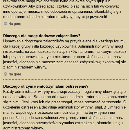
Niektóre fora mogą być dostępne tylko dla określonych grup lub
użytkowników. Aby przeglądać, czytać, pisać na nich lub wykonywać
inne operacje, musisz mieć odpowiednie uprawnienia. Skontaktuj się z
moderatorem lub administratorem witryny, aby ci je przydzielił.
Na górę
Dlaczego nie mogę dodawać załączników?
Uprawnienia dotyczące załączników są przydzielane dla każdego forum,
dla każdej grupy i dla każdego użytkownika. Administrator witryny mógł
nie zezwolić na zamieszczanie załączników na forum, na którym piszesz
lub przyznał uprawnienia tylko niektórym grupom. Jeśli nadal nie masz
jasności, dlaczego nie możesz zamieszczać załączników, skontaktuj się
z administratorem witryny.
Na górę
Dlaczego otrzymałem/otrzymałam ostrzeżenie?
Każdy administrator witryny ma swoje zasady i regulaminy obowiązujące
na danej witrynie. Są one opublikowane i administrator zaleca zapoznanie
się z nimi. Jeśli ktoś ich nie przestrzegał, może otrzymać ostrzeżenie. O
udzieleniu ostrzeżenia decyduje administrator witryny. phpBB Limited nie
ma nic wspólnego z ostrzeżeniami udzielanymi na tej witrynie i nie
ponosi żadnej odpowiedzialności związanej z nimi. Jeśli nadal nie masz
jasności, dlaczego otrzymałeś/otrzymałaś ostrzeżenie, skontaktuj się z
administratorem witryny.