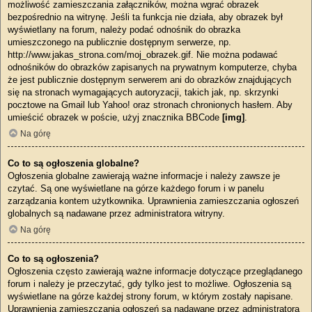
możliwość zamieszczania załączników, można wgrać obrazek
bezpośrednio na witrynę. Jeśli ta funkcja nie działa, aby obrazek był
wyświetlany na forum, należy podać odnośnik do obrazka
umieszczonego na publicznie dostępnym serwerze, np.
http://www.jakas_strona.com/moj_obrazek.gif. Nie można podawać
odnośników do obrazków zapisanych na prywatnym komputerze, chyba
że jest publicznie dostępnym serwerem ani do obrazków znajdujących
się na stronach wymagających autoryzacji, takich jak, np. skrzynki
pocztowe na Gmail lub Yahoo! oraz stronach chronionych hasłem. Aby
umieścić obrazek w poście, użyj znacznika BBCode
[img]
.
Na górę
Co to są ogłoszenia globalne?
Ogłoszenia globalne zawierają ważne informacje i należy zawsze je
czytać. Są one wyświetlane na górze każdego forum i w panelu
zarządzania kontem użytkownika. Uprawnienia zamieszczania ogłoszeń
globalnych są nadawane przez administratora witryny.
Na górę
Co to są ogłoszenia?
Ogłoszenia często zawierają ważne informacje dotyczące przeglądanego
forum i należy je przeczytać, gdy tylko jest to możliwe. Ogłoszenia są
wyświetlane na górze każdej strony forum, w którym zostały napisane.
Uprawnienia zamieszczania ogłoszeń są nadawane przez administratora