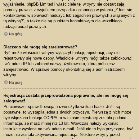
wyjaśnienie. phpBB Limited i właściciele tej witryny nie dostarczają
pomocy prawnej z wyjątkiem przypadku opisanego w pytaniu „Z kim się
kontaktować w sprawach nadużyć lub zagadnień prawnych związanych z
tą witryną?”, a także nie są punktem kontaktowym dla wszelkiego
rodzaju porad prawnych.
Na górę
Dlaczego nie mogę się zarejestrować?
Być może właściciel witryny wyłączył funkcję rejestracji, aby nie
rejestrowały się nowe osoby. Właściciel witryny mógł także zablokować
twój adres IP lub zabronił nazwy użytkownika, którą próbujesz
zarejestrować. W sprawie pomocy skontaktuj się z administratorem
witryny.
Na górę
Rejestracja została przeprowadzona poprawnie, ale nie mogę się
zalogować!
Po pierwsze, sprawdź swoją nazwę użytkownika i hasło. Jeśli są
poprawne, to wystąpiła jedna z dwóch przyczyn. Pierwszą z nich może
być włączona funkcja COPPA, a w czasie rejestracji została podana
informacja, że masz mniej niż 13 lat. Wówczas należy wykonać
instrukcje wysłane na twój adres e-mail. Jeśli nie to było przyczyną, być
może nie została aktywowana rejestracja. Niektóre witryny przed