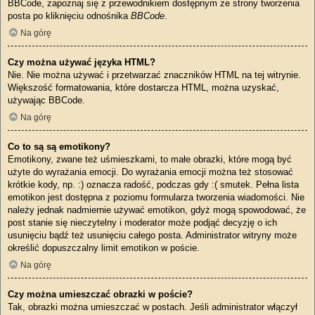
BBCode, zapoznaj się z przewodnikiem dostępnym ze strony tworzenia
posta po kliknięciu odnośnika
BBCode
.
Na górę
Czy można używać języka HTML?
Nie. Nie można używać i przetwarzać znaczników HTML na tej witrynie.
Większość formatowania, które dostarcza HTML, można uzyskać,
używając BBCode.
Na górę
Co to są są emotikony?
Emotikony, zwane też uśmieszkami, to małe obrazki, które mogą być
użyte do wyrażania emocji. Do wyrażania emocji można też stosować
krótkie kody, np. :) oznacza radość, podczas gdy :( smutek. Pełna lista
emotikon jest dostępna z poziomu formularza tworzenia wiadomości. Nie
należy jednak nadmiernie używać emotikon, gdyż mogą spowodować, że
post stanie się nieczytelny i moderator może podjąć decyzję o ich
usunięciu bądź też usunięciu całego posta. Administrator witryny może
określić dopuszczalny limit emotikon w poście.
Na górę
Czy można umieszczać obrazki w poście?
Tak, obrazki można umieszczać w postach. Jeśli administrator włączył