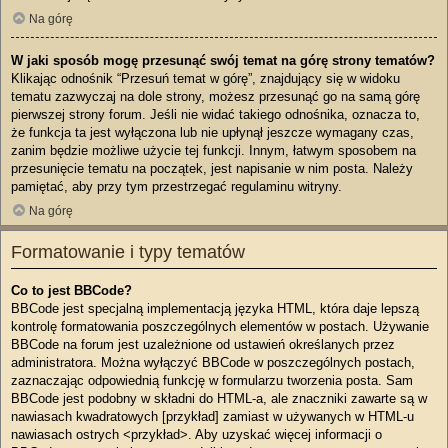
Na górę
W jaki sposób mogę przesunąć swój temat na górę strony tematów?
Klikając odnośnik “Przesuń temat w górę”, znajdujący się w widoku
tematu zazwyczaj na dole strony, możesz przesunąć go na samą górę
pierwszej strony forum. Jeśli nie widać takiego odnośnika, oznacza to,
że funkcja ta jest wyłączona lub nie upłynął jeszcze wymagany czas,
zanim będzie możliwe użycie tej funkcji. Innym, łatwym sposobem na
przesunięcie tematu na początek, jest napisanie w nim posta. Należy
pamiętać, aby przy tym przestrzegać regulaminu witryny.
Na górę
Formatowanie i typy tematów
Co to jest BBCode?
BBCode jest specjalną implementacją języka HTML, która daje lepszą
kontrolę formatowania poszczególnych elementów w postach. Używanie
BBCode na forum jest uzależnione od ustawień określanych przez
administratora. Można wyłączyć BBCode w poszczególnych postach,
zaznaczając odpowiednią funkcję w formularzu tworzenia posta. Sam
BBCode jest podobny w składni do HTML-a, ale znaczniki zawarte są w
nawiasach kwadratowych [przykład] zamiast w używanych w HTML-u
nawiasach ostrych <przykład>. Aby uzyskać więcej informacji o