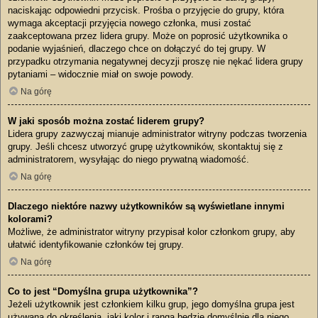
naciskając odpowiedni przycisk. Prośba o przyjęcie do grupy, która
wymaga akceptacji przyjęcia nowego członka, musi zostać
zaakceptowana przez lidera grupy. Może on poprosić użytkownika o
podanie wyjaśnień, dlaczego chce on dołączyć do tej grupy. W
przypadku otrzymania negatywnej decyzji proszę nie nękać lidera grupy
pytaniami – widocznie miał on swoje powody.
Na górę
W jaki sposób można zostać liderem grupy?
Lidera grupy zazwyczaj mianuje administrator witryny podczas tworzenia
grupy. Jeśli chcesz utworzyć grupę użytkowników, skontaktuj się z
administratorem, wysyłając do niego prywatną wiadomość.
Na górę
Dlaczego niektóre nazwy użytkowników są wyświetlane innymi
kolorami?
Możliwe, że administrator witryny przypisał kolor członkom grupy, aby
ułatwić identyfikowanie członków tej grupy.
Na górę
Co to jest “Domyślna grupa użytkownika”?
Jeżeli użytkownik jest członkiem kilku grup, jego domyślna grupa jest
używana do określenia, jaki kolor i ranga będzie domyślnie dla niego