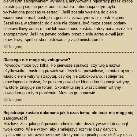
pierwszym zalogowaniem wymagają aktywowania rejestracji przez osobę
rejestrującą się lub przez administratora. Informacja o tym była
wyświetlona podczas rejestracji. Jeśli została wysłana do ciebie
wiadomość e-mail, postępuj zgodnie z zawartymi w niej instrukcjami.
Jeżeli taka wiadomość do ciebie nie dotarła, być może został podany
nieprawidłowy adres e-mail lub wiadomość została zatrzymana przez filtr
antyspamowy. Jeśli na pewno podany przez ciebie adres e-mail jest
prawidłowy, spróbuj skontaktować się z administratorem.
Na górę
Dlaczego nie mogę się zalogować?
Powodów może być kilka. Po pierwsze sprawdź, czy twoja nazwa
użytkownika i hasło są prawidłowe. Jeżeli są prawidłowe, skontaktuj się z
właścicielem witryny i zapytaj, czy cię nie zablokowano. Istnieje też
prawdopodobieństwo, że problem powoduje błędna konfiguracja witryny,
na której znajduje się forum. Skontaktuj się z właścicielem witryny i
powiadom go o tym problemie. Musi on go naprawić.
Na górę
Rejestracja została dokonana jakiś czas temu, ale teraz nie mogę się
zalogować?!
Możliwe, że z jakiegoś powodu administrator dezaktywował lub usunął
twoje konto. Wiele witryn, aby zmniejszyć rozmiar bazy danych,
cyklicznie usuwa użytkowników, którzy nic nie pisali przez dłuższy czas.