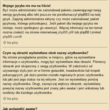
Mojego języka nie ma na liście!
Być może administrator nie zainstalował pakietu zawierającego twoją
wersję językową albo nikt jeszcze nie przetłumaczył phpBB3 na twój
język. Zapytaj administratora witryny czy może zainstalować pakiet
językowy, którego potrzebujesz. Jeśli pakiet dla twojego języka nie
istnieje, może spróbujesz go utworzyć. Więcej informacji na ten temat
można znaleźć na stronie internetowej
phpBB.pl
® lub phpBB Limited
phpBB.com
®
Na górę
Czym są obrazki wyświetlane obok nazwy użytkownika?
Na stronie przeglądania postów, w miejscu, gdzie są wyświetlane
informacje o użytkowniku, mogą być wyświetlane dwa obrazki. Pierwszy
obrazek jest skojarzony z rangą użytkownika. W zależności od
używanego stylu jest on w formie gwiazdek, kwadracików lub kropek
pokazujących, jak dużo postów zostało napisanych przez użytkownika
lub jaki jest jego status na tej witrynie. Jest on wyświetlany poniżej
nazwy użytkownika. Drugi, zazwyczaj większy obrazek, wyświetlany
powyżej nazwy użytkownika jest znany jako awatar i jest unikatowy lub
osobisty dla każdego użytkownika.
Na górę
Jak wyświetlić awatar?