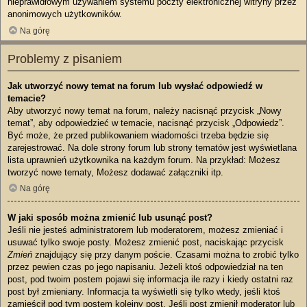
nieprawidłowym używaniem systemu poczty elektronicznej witryny przez
anonimowych użytkowników.
Na górę
Problemy z pisaniem
Jak utworzyć nowy temat na forum lub wysłać odpowiedź w
temacie?
Aby utworzyć nowy temat na forum, należy nacisnąć przycisk „Nowy
temat”, aby odpowiedzieć w temacie, nacisnąć przycisk „Odpowiedz”.
Być może, że przed publikowaniem wiadomości trzeba będzie się
zarejestrować. Na dole strony forum lub strony tematów jest wyświetlana
lista uprawnień użytkownika na każdym forum. Na przykład: Możesz
tworzyć nowe tematy, Możesz dodawać załączniki itp.
Na górę
W jaki sposób można zmienić lub usunąć post?
Jeśli nie jesteś administratorem lub moderatorem, możesz zmieniać i
usuwać tylko swoje posty. Możesz zmienić post, naciskając przycisk
Zmień
znajdujący się przy danym poście. Czasami można to zrobić tylko
przez pewien czas po jego napisaniu. Jeżeli ktoś odpowiedział na ten
post, pod twoim postem pojawi się informacja ile razy i kiedy ostatni raz
post był zmieniany. Informacja ta wyświetli się tylko wtedy, jeśli ktoś
zamieścił pod tym postem kolejny post. Jeśli post zmienił moderator lub