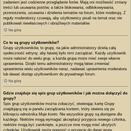
zadaniem jest codzienne przeglądanie forów. Mają oni możliwość zmiany
treści lub usuwania postów, a także blokowania, odblokowywania,
przenoszenia, usuwania i dzielenia tematów na forum, które moderują. Z
reguły moderatorzy czuwają, aby użytkownicy pisali na temat oraz nie
publikowali niewłaściwych i obraźliwych materiałów.
Na górę
Co to są grupy użytkowników?
Grupy użytkowników, to grupy, na jakie administratorzy dzielą całą
społeczność witryny, aby łatwiej było nimi zarządzać. Każdy użytkownik
może należeć do wielu grup, a każda grupa może mieć swoje własne
uprawnienia. Dzięki temu administratorzy mogą łatwo zmieniać
uprawnienia wielu użytkowników naraz, nadawać uprawnienia moderatora
lub dawać dostęp użytkownikom do prywatnego forum.
Na górę
Gdzie znajduje się spis grup użytkowników i jak można dołączyć do
grupy?
Spis grup użytkowników można zobaczyć, otwierając kartę
Grupy
znajdującą się w panelu zarządzania kontem, który otwiera się po
kliknięciu odnośnika
Moje konto
. Nie wszystkie grupy są dostępne dla
każdego. Niektóre mogą wymagać akceptacji przyjęcia nowego członka,
niektóre mogą być zamknięte, a jeszcze inne mogą mieć ukrytych
członków. Użytkownik może poprosić o przyjęcie do danej grupy,