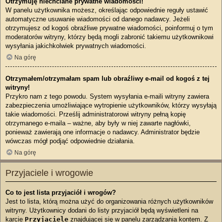
Otrzymuję niechciane prywatne wiadomości!
W panelu użytkownika możesz, określając odpowiednie reguły ustawić
automatyczne usuwanie wiadomości od danego nadawcy. Jeżeli
otrzymujesz od kogoś obraźliwe prywatne wiadomości, poinformuj o tym
moderatorów witryny, którzy będą mogli zabronić takiemu użytkownikowi
wysyłania jakichkolwiek prywatnych wiadomości.
Na górę
Otrzymałem/otrzymałam spam lub obraźliwy e-mail od kogoś z tej
witryny!
Przykro nam z tego powodu. System wysyłania e-maili witryny zawiera
zabezpieczenia umożliwiające wytropienie użytkowników, którzy wysyłają
takie wiadomości. Prześlij administratorowi witryny pełną kopię
otrzymanego e-maila – ważne, aby były w niej zawarte nagłówki,
ponieważ zawierają one informacje o nadawcy. Administrator będzie
wówczas mógł podjąć odpowiednie działania.
Na górę
Przyjaciele i wrogowie
Co to jest lista przyjaciół i wrogów?
Jest to lista, którą można użyć do organizowania różnych użytkowników
witryny. Użytkownicy dodani do listy przyjaciół będą wyświetleni na
karcie
Przyjaciele
znajdującej się w panelu zarządzania kontem. Z