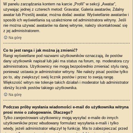
W panelu zarządzania kontem na karcie „Profil” w sekcji „Awatar”,
używając jednej z czterech metod: Gravatar, Galeria awatarów, Zdalny
awatar lub Prześlij awatar, można dodać awatar. Wyświetlanie awatarów i
sposób ich wyświetlania są uzależnione od administratora witryny. Jeśli
nie można używać awatarów na danej witrynie, należy skontaktować się
z jej administratorem.
Na górę
Co to jest ranga i jak można ją zmienić?
Rangi wyświetlane pod nazwami użytkowników oznaczają, ile postów
dany użytkownik napisał lub jaki ma status na forum, np. moderatora czy
administratora. Użytkownicy nie mogą bezpośrednio zmieniać stylu rang,
ponieważ ustawia je administrator witryny. Nie należy pisać postów tylko
po to, aby zwiększyć swój licznik postów i przez to swoją rangę.
Większość witryn nie toleruje takich działań i moderator lub administrator
obniży licznik postów takiego użytkownika.
Na górę
Podczas próby wysłania wiadomości e-mail do użytkownika witryna
prosi mnie o zalogowanie. Dlaczego?
Tylko zarejestrowani użytkownicy mogą wysyłać e-maile do innych
użytkowników przez wbudowany formularz wysyłania e-maili i tylko
wtedy, jeżeli administrator włączył tę funkcję. Ma to zabezpieczać przed