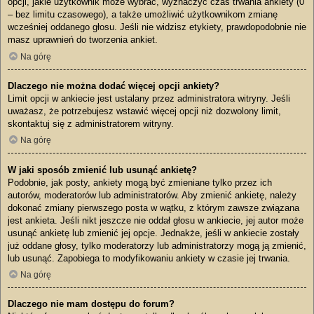
opcji, jakie użytkownik może wybrać, wyznaczyć czas trwania ankiety (0
– bez limitu czasowego), a także umożliwić użytkownikom zmianę
wcześniej oddanego głosu. Jeśli nie widzisz etykiety, prawdopodobnie nie
masz uprawnień do tworzenia ankiet.
Na górę
Dlaczego nie można dodać więcej opcji ankiety?
Limit opcji w ankiecie jest ustalany przez administratora witryny. Jeśli
uważasz, że potrzebujesz wstawić więcej opcji niż dozwolony limit,
skontaktuj się z administratorem witryny.
Na górę
W jaki sposób zmienić lub usunąć ankietę?
Podobnie, jak posty, ankiety mogą być zmieniane tylko przez ich
autorów, moderatorów lub administratorów. Aby zmienić ankietę, należy
dokonać zmiany pierwszego posta w wątku, z którym zawsze związana
jest ankieta. Jeśli nikt jeszcze nie oddał głosu w ankiecie, jej autor może
usunąć ankietę lub zmienić jej opcje. Jednakże, jeśli w ankiecie zostały
już oddane głosy, tylko moderatorzy lub administratorzy mogą ją zmienić,
lub usunąć. Zapobiega to modyfikowaniu ankiety w czasie jej trwania.
Na górę
Dlaczego nie mam dostępu do forum?