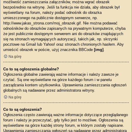
możliwość zamieszczania załączników, można wgrać obrazek
bezpośrednio na witrynę. Jeśli ta funkcja nie działa, aby obrazek był
wyświetlany na forum, należy podać odnośnik do obrazka
umieszczonego na publicznie dostępnym serwerze, np.
http://www.jakas_strona.com/moj_obrazek.gif. Nie można podawać
odnośników do obrazków zapisanych na prywatnym komputerze, chyba
że jest publicznie dostępnym serwerem ani do obrazków znajdujących
się na stronach wymagających autoryzacji, takich jak, np. skrzynki
pocztowe na Gmail lub Yahoo! oraz stronach chronionych hasłem. Aby
umieścić obrazek w poście, użyj znacznika BBCode
[img]
.
Na górę
Co to są ogłoszenia globalne?
Ogłoszenia globalne zawierają ważne informacje i należy zawsze je
czytać. Są one wyświetlane na górze każdego forum i w panelu
zarządzania kontem użytkownika. Uprawnienia zamieszczania ogłoszeń
globalnych są nadawane przez administratora witryny.
Na górę
Co to są ogłoszenia?
Ogłoszenia często zawierają ważne informacje dotyczące przeglądanego
forum i należy je przeczytać, gdy tylko jest to możliwe. Ogłoszenia są
wyświetlane na górze każdej strony forum, w którym zostały napisane.
Uprawnienia zamieszczania ogłoszeń są nadawane przez administratora