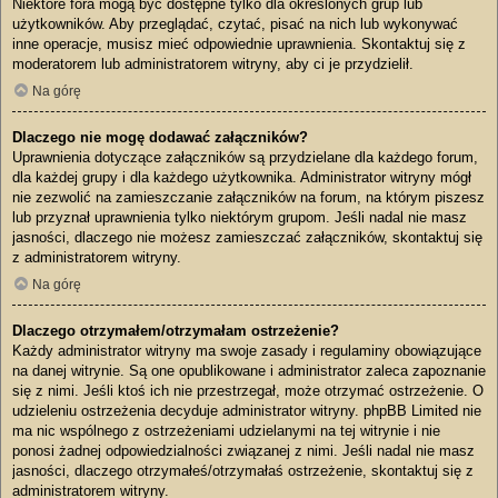
Niektóre fora mogą być dostępne tylko dla określonych grup lub
użytkowników. Aby przeglądać, czytać, pisać na nich lub wykonywać
inne operacje, musisz mieć odpowiednie uprawnienia. Skontaktuj się z
moderatorem lub administratorem witryny, aby ci je przydzielił.
Na górę
Dlaczego nie mogę dodawać załączników?
Uprawnienia dotyczące załączników są przydzielane dla każdego forum,
dla każdej grupy i dla każdego użytkownika. Administrator witryny mógł
nie zezwolić na zamieszczanie załączników na forum, na którym piszesz
lub przyznał uprawnienia tylko niektórym grupom. Jeśli nadal nie masz
jasności, dlaczego nie możesz zamieszczać załączników, skontaktuj się
z administratorem witryny.
Na górę
Dlaczego otrzymałem/otrzymałam ostrzeżenie?
Każdy administrator witryny ma swoje zasady i regulaminy obowiązujące
na danej witrynie. Są one opublikowane i administrator zaleca zapoznanie
się z nimi. Jeśli ktoś ich nie przestrzegał, może otrzymać ostrzeżenie. O
udzieleniu ostrzeżenia decyduje administrator witryny. phpBB Limited nie
ma nic wspólnego z ostrzeżeniami udzielanymi na tej witrynie i nie
ponosi żadnej odpowiedzialności związanej z nimi. Jeśli nadal nie masz
jasności, dlaczego otrzymałeś/otrzymałaś ostrzeżenie, skontaktuj się z
administratorem witryny.