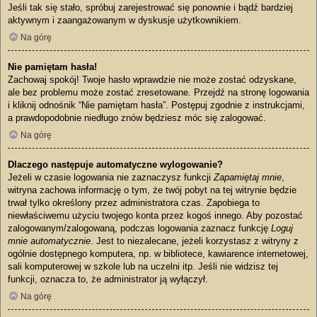
Jeśli tak się stało, spróbuj zarejestrować się ponownie i bądź bardziej
aktywnym i zaangażowanym w dyskusje użytkownikiem.
Na górę
Nie pamiętam hasła!
Zachowaj spokój! Twoje hasło wprawdzie nie może zostać odzyskane,
ale bez problemu może zostać zresetowane. Przejdź na stronę logowania
i kliknij odnośnik “Nie pamiętam hasła”. Postępuj zgodnie z instrukcjami,
a prawdopodobnie niedługo znów będziesz móc się zalogować.
Na górę
Dlaczego następuje automatyczne wylogowanie?
Jeżeli w czasie logowania nie zaznaczysz funkcji
Zapamiętaj mnie
,
witryna zachowa informację o tym, że twój pobyt na tej witrynie będzie
trwał tylko określony przez administratora czas. Zapobiega to
niewłaściwemu użyciu twojego konta przez kogoś innego. Aby pozostać
zalogowanym/zalogowaną, podczas logowania zaznacz funkcję
Loguj
mnie automatycznie
. Jest to niezalecane, jeżeli korzystasz z witryny z
ogólnie dostępnego komputera, np. w bibliotece, kawiarence internetowej,
sali komputerowej w szkole lub na uczelni itp. Jeśli nie widzisz tej
funkcji, oznacza to, że administrator ją wyłączył.
Na górę