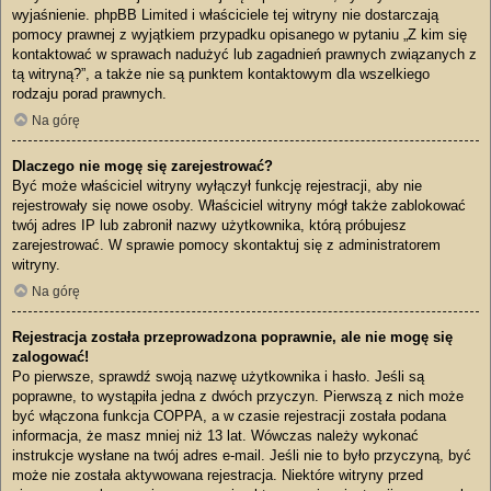
wyjaśnienie. phpBB Limited i właściciele tej witryny nie dostarczają
pomocy prawnej z wyjątkiem przypadku opisanego w pytaniu „Z kim się
kontaktować w sprawach nadużyć lub zagadnień prawnych związanych z
tą witryną?”, a także nie są punktem kontaktowym dla wszelkiego
rodzaju porad prawnych.
Na górę
Dlaczego nie mogę się zarejestrować?
Być może właściciel witryny wyłączył funkcję rejestracji, aby nie
rejestrowały się nowe osoby. Właściciel witryny mógł także zablokować
twój adres IP lub zabronił nazwy użytkownika, którą próbujesz
zarejestrować. W sprawie pomocy skontaktuj się z administratorem
witryny.
Na górę
Rejestracja została przeprowadzona poprawnie, ale nie mogę się
zalogować!
Po pierwsze, sprawdź swoją nazwę użytkownika i hasło. Jeśli są
poprawne, to wystąpiła jedna z dwóch przyczyn. Pierwszą z nich może
być włączona funkcja COPPA, a w czasie rejestracji została podana
informacja, że masz mniej niż 13 lat. Wówczas należy wykonać
instrukcje wysłane na twój adres e-mail. Jeśli nie to było przyczyną, być
może nie została aktywowana rejestracja. Niektóre witryny przed