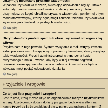
Otrzymuję niechciane prywatne wiadomości!
W panelu użytkownika możesz, określając odpowiednie reguły ustawić
automatyczne usuwanie wiadomości od danego nadawcy. Jeżeli
otrzymujesz od kogoś obraźliwe prywatne wiadomości, poinformuj o tym
moderatorów witryny, którzy będą mogli zabronić takiemu użytkownikowi
wysyłania jakichkolwiek prywatnych wiadomości.
Na górę
Otrzymałem/otrzymałam spam lub obraźliwy e-mail od kogoś z tej
witryny!
Przykro nam z tego powodu. System wysyłania e-maili witryny zawiera
zabezpieczenia umożliwiające wytropienie użytkowników, którzy wysyłają
takie wiadomości. Prześlij administratorowi witryny pełną kopię
otrzymanego e-maila – ważne, aby były w niej zawarte nagłówki,
ponieważ zawierają one informacje o nadawcy. Administrator będzie
wówczas mógł podjąć odpowiednie działania.
Na górę
Przyjaciele i wrogowie
Co to jest lista przyjaciół i wrogów?
Jest to lista, którą można użyć do organizowania różnych użytkowników
witryny. Użytkownicy dodani do listy przyjaciół będą wyświetleni na
karcie
Przyjaciele
znajdującej się w panelu zarządzania kontem. Z