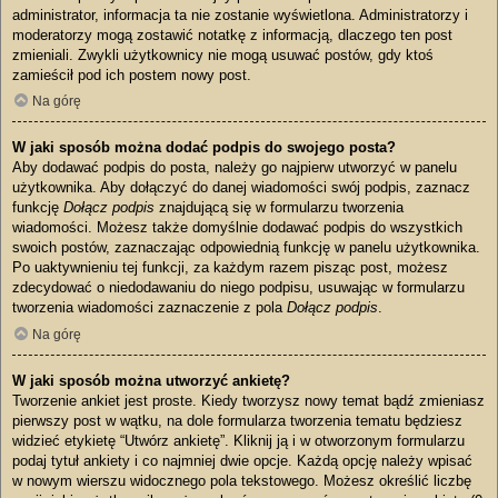
administrator, informacja ta nie zostanie wyświetlona. Administratorzy i
moderatorzy mogą zostawić notatkę z informacją, dlaczego ten post
zmieniali. Zwykli użytkownicy nie mogą usuwać postów, gdy ktoś
zamieścił pod ich postem nowy post.
Na górę
W jaki sposób można dodać podpis do swojego posta?
Aby dodawać podpis do posta, należy go najpierw utworzyć w panelu
użytkownika. Aby dołączyć do danej wiadomości swój podpis, zaznacz
funkcję
Dołącz podpis
znajdującą się w formularzu tworzenia
wiadomości. Możesz także domyślnie dodawać podpis do wszystkich
swoich postów, zaznaczając odpowiednią funkcję w panelu użytkownika.
Po uaktywnieniu tej funkcji, za każdym razem pisząc post, możesz
zdecydować o niedodawaniu do niego podpisu, usuwając w formularzu
tworzenia wiadomości zaznaczenie z pola
Dołącz podpis
.
Na górę
W jaki sposób można utworzyć ankietę?
Tworzenie ankiet jest proste. Kiedy tworzysz nowy temat bądź zmieniasz
pierwszy post w wątku, na dole formularza tworzenia tematu będziesz
widzieć etykietę “Utwórz ankietę”. Kliknij ją i w otworzonym formularzu
podaj tytuł ankiety i co najmniej dwie opcje. Każdą opcję należy wpisać
w nowym wierszu widocznego pola tekstowego. Możesz określić liczbę