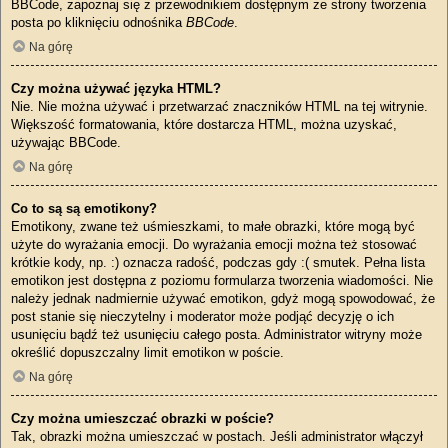
BBCode, zapoznaj się z przewodnikiem dostępnym ze strony tworzenia
posta po kliknięciu odnośnika
BBCode
.
Na górę
Czy można używać języka HTML?
Nie. Nie można używać i przetwarzać znaczników HTML na tej witrynie.
Większość formatowania, które dostarcza HTML, można uzyskać,
używając BBCode.
Na górę
Co to są są emotikony?
Emotikony, zwane też uśmieszkami, to małe obrazki, które mogą być
użyte do wyrażania emocji. Do wyrażania emocji można też stosować
krótkie kody, np. :) oznacza radość, podczas gdy :( smutek. Pełna lista
emotikon jest dostępna z poziomu formularza tworzenia wiadomości. Nie
należy jednak nadmiernie używać emotikon, gdyż mogą spowodować, że
post stanie się nieczytelny i moderator może podjąć decyzję o ich
usunięciu bądź też usunięciu całego posta. Administrator witryny może
określić dopuszczalny limit emotikon w poście.
Na górę
Czy można umieszczać obrazki w poście?
Tak, obrazki można umieszczać w postach. Jeśli administrator włączył