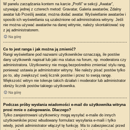
W panelu zarządzania kontem na karcie „Profil” w sekcji „Awatar”,
używając jednej z czterech metod: Gravatar, Galeria awatarów, Zdalny
awatar lub Prześlij awatar, można dodać awatar. Wyświetlanie awatarów i
sposób ich wyświetlania są uzależnione od administratora witryny. Jeśli
nie można używać awatarów na danej witrynie, należy skontaktować się
z jej administratorem.
Na górę
Co to jest ranga i jak można ją zmienić?
Rangi wyświetlane pod nazwami użytkowników oznaczają, ile postów
dany użytkownik napisał lub jaki ma status na forum, np. moderatora czy
administratora. Użytkownicy nie mogą bezpośrednio zmieniać stylu rang,
ponieważ ustawia je administrator witryny. Nie należy pisać postów tylko
po to, aby zwiększyć swój licznik postów i przez to swoją rangę.
Większość witryn nie toleruje takich działań i moderator lub administrator
obniży licznik postów takiego użytkownika.
Na górę
Podczas próby wysłania wiadomości e-mail do użytkownika witryna
prosi mnie o zalogowanie. Dlaczego?
Tylko zarejestrowani użytkownicy mogą wysyłać e-maile do innych
użytkowników przez wbudowany formularz wysyłania e-maili i tylko
wtedy, jeżeli administrator włączył tę funkcję. Ma to zabezpieczać przed