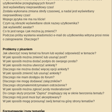
użytkowników przeglądających forum?
Jest wyświetlany nieprawidłowy czas!
Została wykonana zmiana strefy czasowej, a nadal jest wyświetlany
nieprawidłowy czas!
Mojego języka nie ma na liście!
Czym są obrazki wyświetlane obok nazwy użytkownika?
Jak wyświetlić awatar?
Co to jest ranga i jak można ją zmienić?
Podczas próby wysłania wiadomości e-mail do użytkownika witryna prosi mnie
o zalogowanie. Dlaczego?
Problemy z pisaniem
Jak utworzyć nowy temat na forum lub wysłać odpowiedź w temacie?
W jaki sposób można zmienić lub usunąć post?
W jaki sposób można dodać podpis do swojego posta?
W jaki sposób można utworzyć ankietę?
Dlaczego nie można dodać więcej opcji ankiety?
W jaki sposób zmienić lub usunąć ankietę?
Dlaczego nie mam dostępu do forum?
Dlaczego nie mogę dodawać załączników?
Dlaczego otrzymałem/otrzymałam ostrzeżenie?
W jaki sposób można zgłosić posty moderatorowi?
Do czego służy przycisk “Zapisz” znajdujący się w oknie tworzenia tematu?
Dlaczego mój post musi być akceptowany?
W jaki sposób mogę przesunąć swój temat na górę strony tematów?
Formatowanie i typy tematów