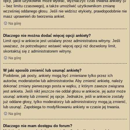
opcji, jakie użytkownik może wybrać, wyznaczyć czas trwania ankiety (0
– bez limitu czasowego), a także umożliwić użytkownikom zmianę
wcześniej oddanego głosu. Jeśli nie widzisz etykiety, prawdopodobnie nie
masz uprawnień do tworzenia ankiet.
Na górę
Dlaczego nie można dodać więcej opcji ankiety?
Limit opcji w ankiecie jest ustalany przez administratora witryny. Jeśli
uważasz, że potrzebujesz wstawić więcej opcji niż dozwolony limit,
skontaktuj się z administratorem witryny.
Na górę
W jaki sposób zmienić lub usunąć ankietę?
Podobnie, jak posty, ankiety mogą być zmieniane tylko przez ich
autorów, moderatorów lub administratorów. Aby zmienić ankietę, należy
dokonać zmiany pierwszego posta w wątku, z którym zawsze związana
jest ankieta. Jeśli nikt jeszcze nie oddał głosu w ankiecie, jej autor może
usunąć ankietę lub zmienić jej opcje. Jednakże, jeśli w ankiecie zostały
już oddane głosy, tylko moderatorzy lub administratorzy mogą ją zmienić,
lub usunąć. Zapobiega to modyfikowaniu ankiety w czasie jej trwania.
Na górę
Dlaczego nie mam dostępu do forum?