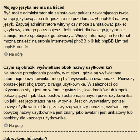
Mojego języka nie ma na liście!
Być może administrator nie zainstalował pakietu zawierającego twoją
wersję językową albo nikt jeszcze nie przetłumaczył phpBB3 na twój
język. Zapytaj administratora witryny czy może zainstalować pakiet
językowy, którego potrzebujesz. Jeśli pakiet dla twojego języka nie
istnieje, może spróbujesz go utworzyć. Więcej informacji na ten temat
można znaleźć na stronie internetowej
phpBB.pl
® lub phpBB Limited
phpBB.com
®
Na górę
Czym są obrazki wyświetlane obok nazwy użytkownika?
Na stronie przeglądania postów, w miejscu, gdzie są wyświetlane
informacje o użytkowniku, mogą być wyświetlane dwa obrazki. Pierwszy
obrazek jest skojarzony z rangą użytkownika. W zależności od
używanego stylu jest on w formie gwiazdek, kwadracików lub kropek
pokazujących, jak dużo postów zostało napisanych przez użytkownika
lub jaki jest jego status na tej witrynie. Jest on wyświetlany poniżej
nazwy użytkownika. Drugi, zazwyczaj większy obrazek, wyświetlany
powyżej nazwy użytkownika jest znany jako awatar i jest unikatowy lub
osobisty dla każdego użytkownika.
Na górę
Jak wyświetlić awatar?