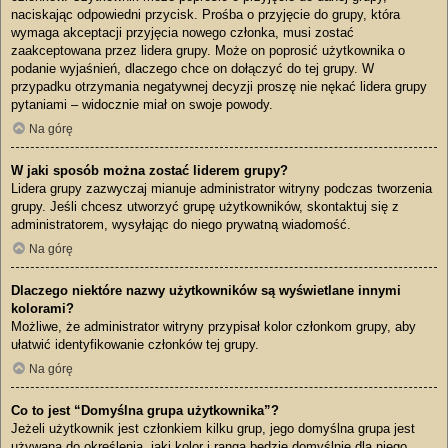
naciskając odpowiedni przycisk. Prośba o przyjęcie do grupy, która
wymaga akceptacji przyjęcia nowego członka, musi zostać
zaakceptowana przez lidera grupy. Może on poprosić użytkownika o
podanie wyjaśnień, dlaczego chce on dołączyć do tej grupy. W
przypadku otrzymania negatywnej decyzji proszę nie nękać lidera grupy
pytaniami – widocznie miał on swoje powody.
Na górę
W jaki sposób można zostać liderem grupy?
Lidera grupy zazwyczaj mianuje administrator witryny podczas tworzenia
grupy. Jeśli chcesz utworzyć grupę użytkowników, skontaktuj się z
administratorem, wysyłając do niego prywatną wiadomość.
Na górę
Dlaczego niektóre nazwy użytkowników są wyświetlane innymi
kolorami?
Możliwe, że administrator witryny przypisał kolor członkom grupy, aby
ułatwić identyfikowanie członków tej grupy.
Na górę
Co to jest “Domyślna grupa użytkownika”?
Jeżeli użytkownik jest członkiem kilku grup, jego domyślna grupa jest
używana do określenia, jaki kolor i ranga będzie domyślnie dla niego