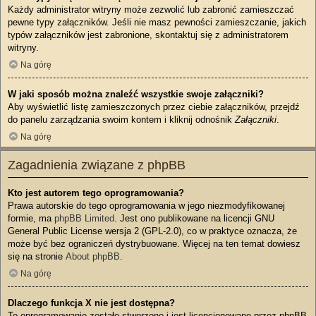
Każdy administrator witryny może zezwolić lub zabronić zamieszczać
pewne typy załączników. Jeśli nie masz pewności zamieszczanie, jakich
typów załączników jest zabronione, skontaktuj się z administratorem
witryny.
Na górę
W jaki sposób można znaleźć wszystkie swoje załączniki?
Aby wyświetlić listę zamieszczonych przez ciebie załączników, przejdź
do panelu zarządzania swoim kontem i kliknij odnośnik
Załączniki
.
Na górę
Zagadnienia związane z phpBB
Kto jest autorem tego oprogramowania?
Prawa autorskie do tego oprogramowania w jego niezmodyfikowanej
formie, ma
phpBB Limited
. Jest ono publikowane na licencji GNU
General Public License wersja 2 (GPL-2.0), co w praktyce oznacza, że
może być bez ograniczeń dystrybuowane. Więcej na ten temat dowiesz
się na stronie
About phpBB
.
Na górę
Dlaczego funkcja X nie jest dostępna?
To oprogramowanie zostało stworzone i jest licencjonowane przez phpBB