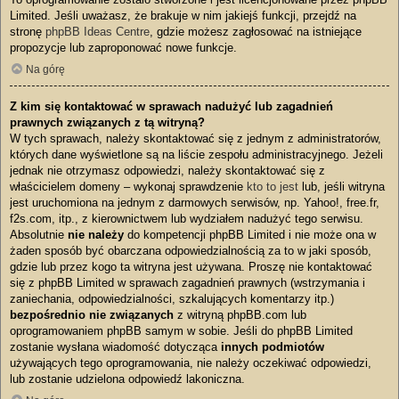
Limited. Jeśli uważasz, że brakuje w nim jakiejś funkcji, przejdź na
stronę
phpBB Ideas Centre
, gdzie możesz zagłosować na istniejące
propozycje lub zaproponować nowe funkcje.
Na górę
Z kim się kontaktować w sprawach nadużyć lub zagadnień
prawnych związanych z tą witryną?
W tych sprawach, należy skontaktować się z jednym z administratorów,
których dane wyświetlone są na liście zespołu administracyjnego. Jeżeli
jednak nie otrzymasz odpowiedzi, należy skontaktować się z
właścicielem domeny – wykonaj sprawdzenie
kto to jest
lub, jeśli witryna
jest uruchomiona na jednym z darmowych serwisów, np. Yahoo!, free.fr,
f2s.com, itp., z kierownictwem lub wydziałem nadużyć tego serwisu.
Absolutnie
nie należy
do kompetencji phpBB Limited i nie może ona w
żaden sposób być obarczana odpowiedzialnością za to w jaki sposób,
gdzie lub przez kogo ta witryna jest używana. Proszę nie kontaktować
się z phpBB Limited w sprawach zagadnień prawnych (wstrzymania i
zaniechania, odpowiedzialności, szkalujących komentarzy itp.)
bezpośrednio nie związanych
z witryną phpBB.com lub
oprogramowaniem phpBB samym w sobie. Jeśli do phpBB Limited
zostanie wysłana wiadomość dotycząca
innych podmiotów
używających tego oprogramowania, nie należy oczekiwać odpowiedzi,
lub zostanie udzielona odpowiedź lakoniczna.