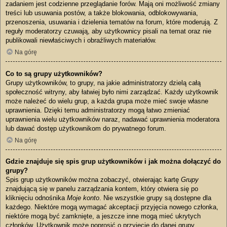
zadaniem jest codzienne przeglądanie forów. Mają oni możliwość zmiany
treści lub usuwania postów, a także blokowania, odblokowywania,
przenoszenia, usuwania i dzielenia tematów na forum, które moderują. Z
reguły moderatorzy czuwają, aby użytkownicy pisali na temat oraz nie
publikowali niewłaściwych i obraźliwych materiałów.
Na górę
Co to są grupy użytkowników?
Grupy użytkowników, to grupy, na jakie administratorzy dzielą całą
społeczność witryny, aby łatwiej było nimi zarządzać. Każdy użytkownik
może należeć do wielu grup, a każda grupa może mieć swoje własne
uprawnienia. Dzięki temu administratorzy mogą łatwo zmieniać
uprawnienia wielu użytkowników naraz, nadawać uprawnienia moderatora
lub dawać dostęp użytkownikom do prywatnego forum.
Na górę
Gdzie znajduje się spis grup użytkowników i jak można dołączyć do
grupy?
Spis grup użytkowników można zobaczyć, otwierając kartę
Grupy
znajdującą się w panelu zarządzania kontem, który otwiera się po
kliknięciu odnośnika
Moje konto
. Nie wszystkie grupy są dostępne dla
każdego. Niektóre mogą wymagać akceptacji przyjęcia nowego członka,
niektóre mogą być zamknięte, a jeszcze inne mogą mieć ukrytych
członków. Użytkownik może poprosić o przyjęcie do danej grupy,