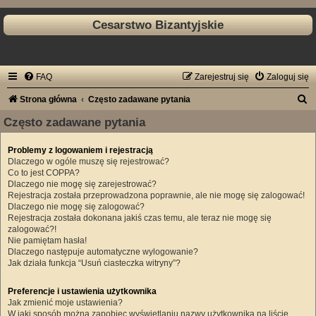
Cesarstwo Bizantyjskie
FAQ
Zarejestruj się
Zaloguj się
S
Strona główna
Często zadawane pytania
z
Często zadawane pytania
u
Problemy z logowaniem i rejestracją
k
Dlaczego w ogóle muszę się rejestrować?
a
Co to jest COPPA?
Dlaczego nie mogę się zarejestrować?
j
Rejestracja została przeprowadzona poprawnie, ale nie mogę się zalogować!
Dlaczego nie mogę się zalogować?
Rejestracja została dokonana jakiś czas temu, ale teraz nie mogę się
zalogować?!
Nie pamiętam hasła!
Dlaczego następuje automatyczne wylogowanie?
Jak działa funkcja “Usuń ciasteczka witryny”?
Preferencje i ustawienia użytkownika
Jak zmienić moje ustawienia?
W jaki sposób można zapobiec wyświetlaniu nazwy użytkownika na liście