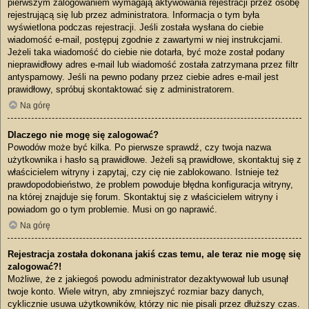
pierwszym zalogowaniem wymagają aktywowania rejestracji przez osobę
rejestrującą się lub przez administratora. Informacja o tym była
wyświetlona podczas rejestracji. Jeśli została wysłana do ciebie
wiadomość e-mail, postępuj zgodnie z zawartymi w niej instrukcjami.
Jeżeli taka wiadomość do ciebie nie dotarła, być może został podany
nieprawidłowy adres e-mail lub wiadomość została zatrzymana przez filtr
antyspamowy. Jeśli na pewno podany przez ciebie adres e-mail jest
prawidłowy, spróbuj skontaktować się z administratorem.
Na górę
Dlaczego nie mogę się zalogować?
Powodów może być kilka. Po pierwsze sprawdź, czy twoja nazwa
użytkownika i hasło są prawidłowe. Jeżeli są prawidłowe, skontaktuj się z
właścicielem witryny i zapytaj, czy cię nie zablokowano. Istnieje też
prawdopodobieństwo, że problem powoduje błędna konfiguracja witryny,
na której znajduje się forum. Skontaktuj się z właścicielem witryny i
powiadom go o tym problemie. Musi on go naprawić.
Na górę
Rejestracja została dokonana jakiś czas temu, ale teraz nie mogę się
zalogować?!
Możliwe, że z jakiegoś powodu administrator dezaktywował lub usunął
twoje konto. Wiele witryn, aby zmniejszyć rozmiar bazy danych,
cyklicznie usuwa użytkowników, którzy nic nie pisali przez dłuższy czas.