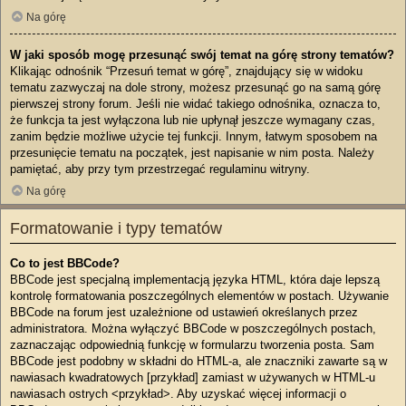
Na górę
W jaki sposób mogę przesunąć swój temat na górę strony tematów?
Klikając odnośnik “Przesuń temat w górę”, znajdujący się w widoku
tematu zazwyczaj na dole strony, możesz przesunąć go na samą górę
pierwszej strony forum. Jeśli nie widać takiego odnośnika, oznacza to,
że funkcja ta jest wyłączona lub nie upłynął jeszcze wymagany czas,
zanim będzie możliwe użycie tej funkcji. Innym, łatwym sposobem na
przesunięcie tematu na początek, jest napisanie w nim posta. Należy
pamiętać, aby przy tym przestrzegać regulaminu witryny.
Na górę
Formatowanie i typy tematów
Co to jest BBCode?
BBCode jest specjalną implementacją języka HTML, która daje lepszą
kontrolę formatowania poszczególnych elementów w postach. Używanie
BBCode na forum jest uzależnione od ustawień określanych przez
administratora. Można wyłączyć BBCode w poszczególnych postach,
zaznaczając odpowiednią funkcję w formularzu tworzenia posta. Sam
BBCode jest podobny w składni do HTML-a, ale znaczniki zawarte są w
nawiasach kwadratowych [przykład] zamiast w używanych w HTML-u
nawiasach ostrych <przykład>. Aby uzyskać więcej informacji o