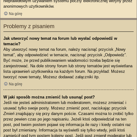
nieprawidłowym używaniem systemu poczty elektronicznej witryny przez
anonimowych użytkowników.
Na górę
Problemy z pisaniem
Jak utworzyć nowy temat na forum lub wysłać odpowiedź w
temacie?
Aby utworzyć nowy temat na forum, należy nacisnąć przycisk „Nowy
temat”, aby odpowiedzieć w temacie, nacisnąć przycisk „Odpowiedz”.
Być może, że przed publikowaniem wiadomości trzeba będzie się
zarejestrować. Na dole strony forum lub strony tematów jest wyświetlana
lista uprawnień użytkownika na każdym forum. Na przykład: Możesz
tworzyć nowe tematy, Możesz dodawać załączniki itp.
Na górę
W jaki sposób można zmienić lub usunąć post?
Jeśli nie jesteś administratorem lub moderatorem, możesz zmieniać i
usuwać tylko swoje posty. Możesz zmienić post, naciskając przycisk
Zmień
znajdujący się przy danym poście. Czasami można to zrobić tylko
przez pewien czas po jego napisaniu. Jeżeli ktoś odpowiedział na ten
post, pod twoim postem pojawi się informacja ile razy i kiedy ostatni raz
post był zmieniany. Informacja ta wyświetli się tylko wtedy, jeśli ktoś
zamieścił pod tym postem kolejny post. Jeśli post zmienił moderator lub