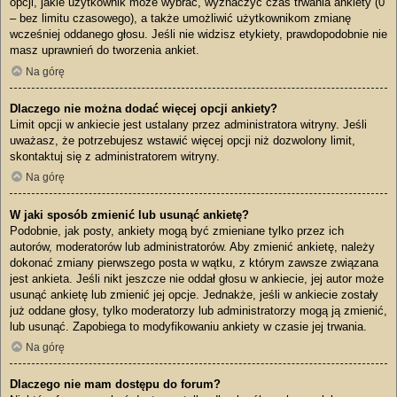
opcji, jakie użytkownik może wybrać, wyznaczyć czas trwania ankiety (0
– bez limitu czasowego), a także umożliwić użytkownikom zmianę
wcześniej oddanego głosu. Jeśli nie widzisz etykiety, prawdopodobnie nie
masz uprawnień do tworzenia ankiet.
Na górę
Dlaczego nie można dodać więcej opcji ankiety?
Limit opcji w ankiecie jest ustalany przez administratora witryny. Jeśli
uważasz, że potrzebujesz wstawić więcej opcji niż dozwolony limit,
skontaktuj się z administratorem witryny.
Na górę
W jaki sposób zmienić lub usunąć ankietę?
Podobnie, jak posty, ankiety mogą być zmieniane tylko przez ich
autorów, moderatorów lub administratorów. Aby zmienić ankietę, należy
dokonać zmiany pierwszego posta w wątku, z którym zawsze związana
jest ankieta. Jeśli nikt jeszcze nie oddał głosu w ankiecie, jej autor może
usunąć ankietę lub zmienić jej opcje. Jednakże, jeśli w ankiecie zostały
już oddane głosy, tylko moderatorzy lub administratorzy mogą ją zmienić,
lub usunąć. Zapobiega to modyfikowaniu ankiety w czasie jej trwania.
Na górę
Dlaczego nie mam dostępu do forum?