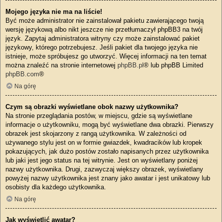
Mojego języka nie ma na liście!
Być może administrator nie zainstalował pakietu zawierającego twoją
wersję językową albo nikt jeszcze nie przetłumaczył phpBB3 na twój
język. Zapytaj administratora witryny czy może zainstalować pakiet
językowy, którego potrzebujesz. Jeśli pakiet dla twojego języka nie
istnieje, może spróbujesz go utworzyć. Więcej informacji na ten temat
można znaleźć na stronie internetowej
phpBB.pl
® lub phpBB Limited
phpBB.com
®
Na górę
Czym są obrazki wyświetlane obok nazwy użytkownika?
Na stronie przeglądania postów, w miejscu, gdzie są wyświetlane
informacje o użytkowniku, mogą być wyświetlane dwa obrazki. Pierwszy
obrazek jest skojarzony z rangą użytkownika. W zależności od
używanego stylu jest on w formie gwiazdek, kwadracików lub kropek
pokazujących, jak dużo postów zostało napisanych przez użytkownika
lub jaki jest jego status na tej witrynie. Jest on wyświetlany poniżej
nazwy użytkownika. Drugi, zazwyczaj większy obrazek, wyświetlany
powyżej nazwy użytkownika jest znany jako awatar i jest unikatowy lub
osobisty dla każdego użytkownika.
Na górę
Jak wyświetlić awatar?