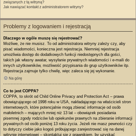
związanych z tą witryną?
Jak nawiązać kontakt z administratorem witryny?
Problemy z logowaniem i rejestracją
Dlaczego w ogóle muszę się rejestrować?
Możliwe, że nie musisz. To od administratora witryny zależy czy, aby
pisać wiadomości, konieczna jest rejestracja. Niemniej rejestracja
umożliwia dostęp do dodatkowych funkcji niedostępnych dla gości,
takich jak własny awatar, wysyłanie prywatnych wiadomości i e-maili do
innych użytkowników, możliwość przypisania do grup użytkowników itp.
Rejestracja zajmuje tylko chwilę, więc zaleca się jej wykonanie.
Na górę
Co to jest COPPA?
COPPA, to skrót od Child Online Privacy and Protection Act – prawa
obowiązującego od 1998 roku w USA, nakładającego na właścicieli stron
internetowych, które potencjalnie mogą zbierać informacje od osób
małoletnich – mających mniej niż 13 lat – obowiązek posiadania
pisemnej zgody rodziców lub opiekunów prawnych na zbieranie informacji
prywatnych od osób poniżej 13 roku życia. Jeżeli nie masz pewności czy
to dotyczy ciebie jako kogoś próbującego zarejestrować się na danej
witrynie internetowej – skontaktuj się z prawnikiem, by uzyskać