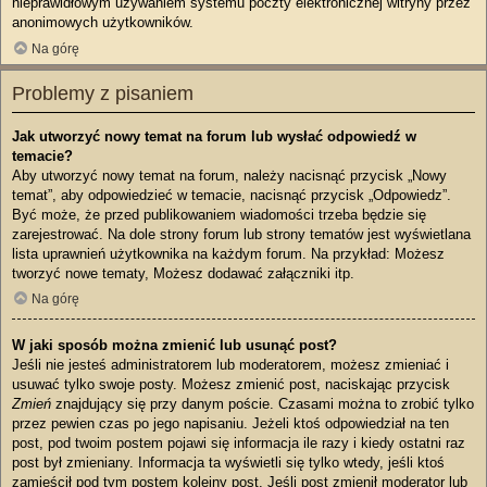
nieprawidłowym używaniem systemu poczty elektronicznej witryny przez
anonimowych użytkowników.
Na górę
Problemy z pisaniem
Jak utworzyć nowy temat na forum lub wysłać odpowiedź w
temacie?
Aby utworzyć nowy temat na forum, należy nacisnąć przycisk „Nowy
temat”, aby odpowiedzieć w temacie, nacisnąć przycisk „Odpowiedz”.
Być może, że przed publikowaniem wiadomości trzeba będzie się
zarejestrować. Na dole strony forum lub strony tematów jest wyświetlana
lista uprawnień użytkownika na każdym forum. Na przykład: Możesz
tworzyć nowe tematy, Możesz dodawać załączniki itp.
Na górę
W jaki sposób można zmienić lub usunąć post?
Jeśli nie jesteś administratorem lub moderatorem, możesz zmieniać i
usuwać tylko swoje posty. Możesz zmienić post, naciskając przycisk
Zmień
znajdujący się przy danym poście. Czasami można to zrobić tylko
przez pewien czas po jego napisaniu. Jeżeli ktoś odpowiedział na ten
post, pod twoim postem pojawi się informacja ile razy i kiedy ostatni raz
post był zmieniany. Informacja ta wyświetli się tylko wtedy, jeśli ktoś
zamieścił pod tym postem kolejny post. Jeśli post zmienił moderator lub