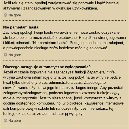
Jeśli tak się stało, spróbuj zarejestrować się ponownie i bądź bardziej
aktywnym i zaangażowanym w dyskusje użytkownikiem.
Na górę
Nie pamiętam hasła!
Zachowaj spokój! Twoje hasło wprawdzie nie może zostać odzyskane,
ale bez problemu może zostać zresetowane. Przejdź na stronę logowania
i kliknij odnośnik “Nie pamiętam hasła”. Postępuj zgodnie z instrukcjami,
a prawdopodobnie niedługo znów będziesz móc się zalogować.
Na górę
Dlaczego następuje automatyczne wylogowanie?
Jeżeli w czasie logowania nie zaznaczysz funkcji
Zapamiętaj mnie
,
witryna zachowa informację o tym, że twój pobyt na tej witrynie będzie
trwał tylko określony przez administratora czas. Zapobiega to
niewłaściwemu użyciu twojego konta przez kogoś innego. Aby pozostać
zalogowanym/zalogowaną, podczas logowania zaznacz funkcję
Loguj
mnie automatycznie
. Jest to niezalecane, jeżeli korzystasz z witryny z
ogólnie dostępnego komputera, np. w bibliotece, kawiarence internetowej,
sali komputerowej w szkole lub na uczelni itp. Jeśli nie widzisz tej
funkcji, oznacza to, że administrator ją wyłączył.
Na górę