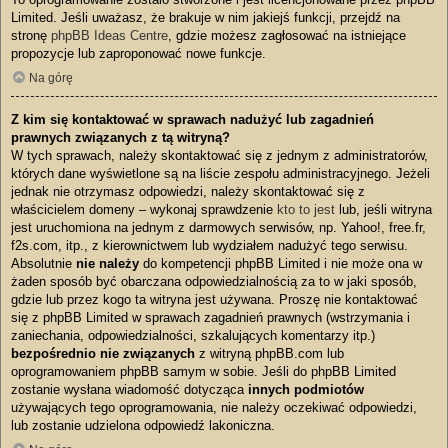
Limited. Jeśli uważasz, że brakuje w nim jakiejś funkcji, przejdź na
stronę
phpBB Ideas Centre
, gdzie możesz zagłosować na istniejące
propozycje lub zaproponować nowe funkcje.
Na górę
Z kim się kontaktować w sprawach nadużyć lub zagadnień
prawnych związanych z tą witryną?
W tych sprawach, należy skontaktować się z jednym z administratorów,
których dane wyświetlone są na liście zespołu administracyjnego. Jeżeli
jednak nie otrzymasz odpowiedzi, należy skontaktować się z
właścicielem domeny – wykonaj sprawdzenie
kto to jest
lub, jeśli witryna
jest uruchomiona na jednym z darmowych serwisów, np. Yahoo!, free.fr,
f2s.com, itp., z kierownictwem lub wydziałem nadużyć tego serwisu.
Absolutnie
nie należy
do kompetencji phpBB Limited i nie może ona w
żaden sposób być obarczana odpowiedzialnością za to w jaki sposób,
gdzie lub przez kogo ta witryna jest używana. Proszę nie kontaktować
się z phpBB Limited w sprawach zagadnień prawnych (wstrzymania i
zaniechania, odpowiedzialności, szkalujących komentarzy itp.)
bezpośrednio nie związanych
z witryną phpBB.com lub
oprogramowaniem phpBB samym w sobie. Jeśli do phpBB Limited
zostanie wysłana wiadomość dotycząca
innych podmiotów
używających tego oprogramowania, nie należy oczekiwać odpowiedzi,
lub zostanie udzielona odpowiedź lakoniczna.