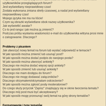
użytkowników przeglądających forum?
Jest wyświetlany nieprawidłowy czas!
Została wykonana zmiana strefy czasowej, a nadal jest wyświetlany
nieprawidłowy czas!
Mojego języka nie ma na liście!
Czym są obrazki wyświetlane obok nazwy użytkownika?
Jak wyświetlić awatar?
Co to jest ranga i jak można ją zmienić?
Podczas próby wysłania wiadomości e-mail do użytkownika witryna prosi mnie
o zalogowanie. Dlaczego?
Problemy z pisaniem
Jak utworzyć nowy temat na forum lub wysłać odpowiedź w temacie?
W jaki sposób można zmienić lub usunąć post?
W jaki sposób można dodać podpis do swojego posta?
W jaki sposób można utworzyć ankietę?
Dlaczego nie można dodać więcej opcji ankiety?
W jaki sposób zmienić lub usunąć ankietę?
Dlaczego nie mam dostępu do forum?
Dlaczego nie mogę dodawać załączników?
Dlaczego otrzymałem/otrzymałam ostrzeżenie?
W jaki sposób można zgłosić posty moderatorowi?
Do czego służy przycisk “Zapisz” znajdujący się w oknie tworzenia tematu?
Dlaczego mój post musi być akceptowany?
W jaki sposób mogę przesunąć swój temat na górę strony tematów?
Formatowanie i typy tematów