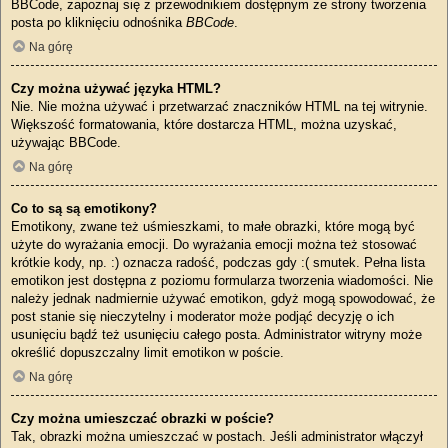
BBCode, zapoznaj się z przewodnikiem dostępnym ze strony tworzenia
posta po kliknięciu odnośnika
BBCode
.
Na górę
Czy można używać języka HTML?
Nie. Nie można używać i przetwarzać znaczników HTML na tej witrynie.
Większość formatowania, które dostarcza HTML, można uzyskać,
używając BBCode.
Na górę
Co to są są emotikony?
Emotikony, zwane też uśmieszkami, to małe obrazki, które mogą być
użyte do wyrażania emocji. Do wyrażania emocji można też stosować
krótkie kody, np. :) oznacza radość, podczas gdy :( smutek. Pełna lista
emotikon jest dostępna z poziomu formularza tworzenia wiadomości. Nie
należy jednak nadmiernie używać emotikon, gdyż mogą spowodować, że
post stanie się nieczytelny i moderator może podjąć decyzję o ich
usunięciu bądź też usunięciu całego posta. Administrator witryny może
określić dopuszczalny limit emotikon w poście.
Na górę
Czy można umieszczać obrazki w poście?
Tak, obrazki można umieszczać w postach. Jeśli administrator włączył