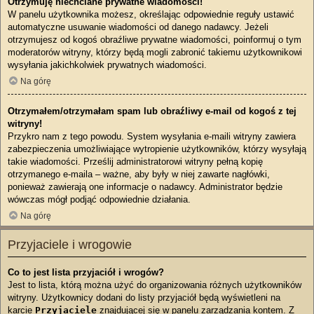
Otrzymuję niechciane prywatne wiadomości!
W panelu użytkownika możesz, określając odpowiednie reguły ustawić
automatyczne usuwanie wiadomości od danego nadawcy. Jeżeli
otrzymujesz od kogoś obraźliwe prywatne wiadomości, poinformuj o tym
moderatorów witryny, którzy będą mogli zabronić takiemu użytkownikowi
wysyłania jakichkolwiek prywatnych wiadomości.
Na górę
Otrzymałem/otrzymałam spam lub obraźliwy e-mail od kogoś z tej
witryny!
Przykro nam z tego powodu. System wysyłania e-maili witryny zawiera
zabezpieczenia umożliwiające wytropienie użytkowników, którzy wysyłają
takie wiadomości. Prześlij administratorowi witryny pełną kopię
otrzymanego e-maila – ważne, aby były w niej zawarte nagłówki,
ponieważ zawierają one informacje o nadawcy. Administrator będzie
wówczas mógł podjąć odpowiednie działania.
Na górę
Przyjaciele i wrogowie
Co to jest lista przyjaciół i wrogów?
Jest to lista, którą można użyć do organizowania różnych użytkowników
witryny. Użytkownicy dodani do listy przyjaciół będą wyświetleni na
karcie
Przyjaciele
znajdującej się w panelu zarządzania kontem. Z