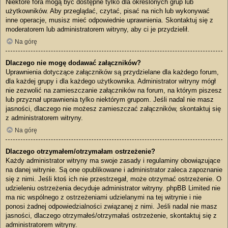
Niektóre fora mogą być dostępne tylko dla określonych grup lub
użytkowników. Aby przeglądać, czytać, pisać na nich lub wykonywać
inne operacje, musisz mieć odpowiednie uprawnienia. Skontaktuj się z
moderatorem lub administratorem witryny, aby ci je przydzielił.
Na górę
Dlaczego nie mogę dodawać załączników?
Uprawnienia dotyczące załączników są przydzielane dla każdego forum,
dla każdej grupy i dla każdego użytkownika. Administrator witryny mógł
nie zezwolić na zamieszczanie załączników na forum, na którym piszesz
lub przyznał uprawnienia tylko niektórym grupom. Jeśli nadal nie masz
jasności, dlaczego nie możesz zamieszczać załączników, skontaktuj się
z administratorem witryny.
Na górę
Dlaczego otrzymałem/otrzymałam ostrzeżenie?
Każdy administrator witryny ma swoje zasady i regulaminy obowiązujące
na danej witrynie. Są one opublikowane i administrator zaleca zapoznanie
się z nimi. Jeśli ktoś ich nie przestrzegał, może otrzymać ostrzeżenie. O
udzieleniu ostrzeżenia decyduje administrator witryny. phpBB Limited nie
ma nic wspólnego z ostrzeżeniami udzielanymi na tej witrynie i nie
ponosi żadnej odpowiedzialności związanej z nimi. Jeśli nadal nie masz
jasności, dlaczego otrzymałeś/otrzymałaś ostrzeżenie, skontaktuj się z
administratorem witryny.