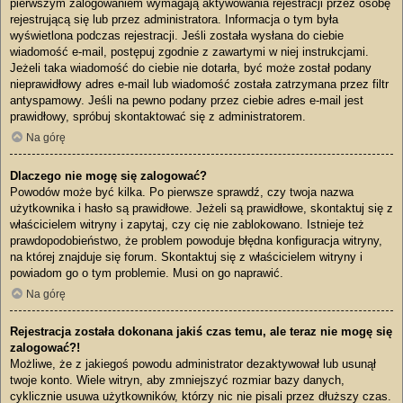
pierwszym zalogowaniem wymagają aktywowania rejestracji przez osobę
rejestrującą się lub przez administratora. Informacja o tym była
wyświetlona podczas rejestracji. Jeśli została wysłana do ciebie
wiadomość e-mail, postępuj zgodnie z zawartymi w niej instrukcjami.
Jeżeli taka wiadomość do ciebie nie dotarła, być może został podany
nieprawidłowy adres e-mail lub wiadomość została zatrzymana przez filtr
antyspamowy. Jeśli na pewno podany przez ciebie adres e-mail jest
prawidłowy, spróbuj skontaktować się z administratorem.
Na górę
Dlaczego nie mogę się zalogować?
Powodów może być kilka. Po pierwsze sprawdź, czy twoja nazwa
użytkownika i hasło są prawidłowe. Jeżeli są prawidłowe, skontaktuj się z
właścicielem witryny i zapytaj, czy cię nie zablokowano. Istnieje też
prawdopodobieństwo, że problem powoduje błędna konfiguracja witryny,
na której znajduje się forum. Skontaktuj się z właścicielem witryny i
powiadom go o tym problemie. Musi on go naprawić.
Na górę
Rejestracja została dokonana jakiś czas temu, ale teraz nie mogę się
zalogować?!
Możliwe, że z jakiegoś powodu administrator dezaktywował lub usunął
twoje konto. Wiele witryn, aby zmniejszyć rozmiar bazy danych,
cyklicznie usuwa użytkowników, którzy nic nie pisali przez dłuższy czas.