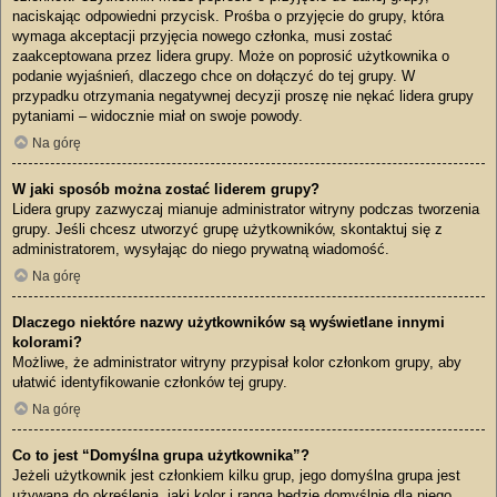
naciskając odpowiedni przycisk. Prośba o przyjęcie do grupy, która
wymaga akceptacji przyjęcia nowego członka, musi zostać
zaakceptowana przez lidera grupy. Może on poprosić użytkownika o
podanie wyjaśnień, dlaczego chce on dołączyć do tej grupy. W
przypadku otrzymania negatywnej decyzji proszę nie nękać lidera grupy
pytaniami – widocznie miał on swoje powody.
Na górę
W jaki sposób można zostać liderem grupy?
Lidera grupy zazwyczaj mianuje administrator witryny podczas tworzenia
grupy. Jeśli chcesz utworzyć grupę użytkowników, skontaktuj się z
administratorem, wysyłając do niego prywatną wiadomość.
Na górę
Dlaczego niektóre nazwy użytkowników są wyświetlane innymi
kolorami?
Możliwe, że administrator witryny przypisał kolor członkom grupy, aby
ułatwić identyfikowanie członków tej grupy.
Na górę
Co to jest “Domyślna grupa użytkownika”?
Jeżeli użytkownik jest członkiem kilku grup, jego domyślna grupa jest
używana do określenia, jaki kolor i ranga będzie domyślnie dla niego