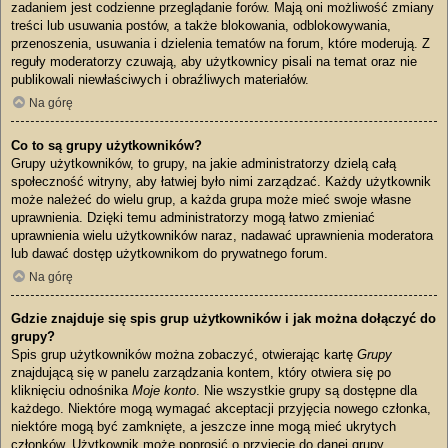
zadaniem jest codzienne przeglądanie forów. Mają oni możliwość zmiany
treści lub usuwania postów, a także blokowania, odblokowywania,
przenoszenia, usuwania i dzielenia tematów na forum, które moderują. Z
reguły moderatorzy czuwają, aby użytkownicy pisali na temat oraz nie
publikowali niewłaściwych i obraźliwych materiałów.
Na górę
Co to są grupy użytkowników?
Grupy użytkowników, to grupy, na jakie administratorzy dzielą całą
społeczność witryny, aby łatwiej było nimi zarządzać. Każdy użytkownik
może należeć do wielu grup, a każda grupa może mieć swoje własne
uprawnienia. Dzięki temu administratorzy mogą łatwo zmieniać
uprawnienia wielu użytkowników naraz, nadawać uprawnienia moderatora
lub dawać dostęp użytkownikom do prywatnego forum.
Na górę
Gdzie znajduje się spis grup użytkowników i jak można dołączyć do
grupy?
Spis grup użytkowników można zobaczyć, otwierając kartę
Grupy
znajdującą się w panelu zarządzania kontem, który otwiera się po
kliknięciu odnośnika
Moje konto
. Nie wszystkie grupy są dostępne dla
każdego. Niektóre mogą wymagać akceptacji przyjęcia nowego członka,
niektóre mogą być zamknięte, a jeszcze inne mogą mieć ukrytych
członków. Użytkownik może poprosić o przyjęcie do danej grupy,