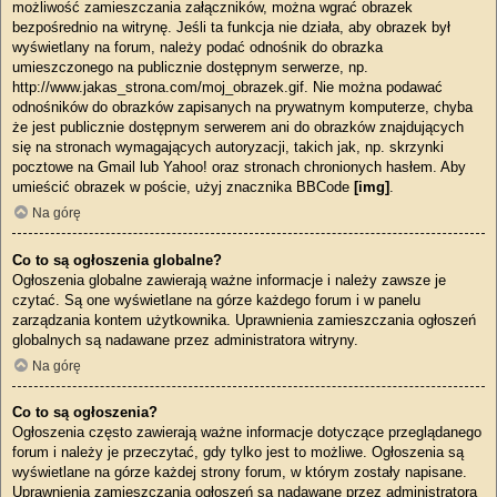
możliwość zamieszczania załączników, można wgrać obrazek
bezpośrednio na witrynę. Jeśli ta funkcja nie działa, aby obrazek był
wyświetlany na forum, należy podać odnośnik do obrazka
umieszczonego na publicznie dostępnym serwerze, np.
http://www.jakas_strona.com/moj_obrazek.gif. Nie można podawać
odnośników do obrazków zapisanych na prywatnym komputerze, chyba
że jest publicznie dostępnym serwerem ani do obrazków znajdujących
się na stronach wymagających autoryzacji, takich jak, np. skrzynki
pocztowe na Gmail lub Yahoo! oraz stronach chronionych hasłem. Aby
umieścić obrazek w poście, użyj znacznika BBCode
[img]
.
Na górę
Co to są ogłoszenia globalne?
Ogłoszenia globalne zawierają ważne informacje i należy zawsze je
czytać. Są one wyświetlane na górze każdego forum i w panelu
zarządzania kontem użytkownika. Uprawnienia zamieszczania ogłoszeń
globalnych są nadawane przez administratora witryny.
Na górę
Co to są ogłoszenia?
Ogłoszenia często zawierają ważne informacje dotyczące przeglądanego
forum i należy je przeczytać, gdy tylko jest to możliwe. Ogłoszenia są
wyświetlane na górze każdej strony forum, w którym zostały napisane.
Uprawnienia zamieszczania ogłoszeń są nadawane przez administratora