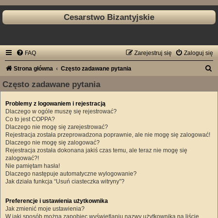
Cesarstwo Bizantyjskie
FAQ
Zarejestruj się
Zaloguj się
S
Strona główna
Często zadawane pytania
z
Często zadawane pytania
u
Problemy z logowaniem i rejestracją
k
Dlaczego w ogóle muszę się rejestrować?
a
Co to jest COPPA?
Dlaczego nie mogę się zarejestrować?
j
Rejestracja została przeprowadzona poprawnie, ale nie mogę się zalogować!
Dlaczego nie mogę się zalogować?
Rejestracja została dokonana jakiś czas temu, ale teraz nie mogę się
zalogować?!
Nie pamiętam hasła!
Dlaczego następuje automatyczne wylogowanie?
Jak działa funkcja “Usuń ciasteczka witryny”?
Preferencje i ustawienia użytkownika
Jak zmienić moje ustawienia?
W jaki sposób można zapobiec wyświetlaniu nazwy użytkownika na liście