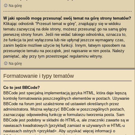
Na górę
W jaki sposób mogę przesunąć swój temat na górę strony tematów?
Klikając odnośnik “Przesuń temat w górę”, znajdujący się w widoku
tematu zazwyczaj na dole strony, możesz przesunąć go na samą górę
pierwszej strony forum. Jeśli nie widać takiego odnośnika, oznacza to,
że funkcja ta jest wyłączona lub nie upłynął jeszcze wymagany czas,
zanim będzie możliwe użycie tej funkcji. Innym, łatwym sposobem na
przesunięcie tematu na początek, jest napisanie w nim posta. Należy
pamiętać, aby przy tym przestrzegać regulaminu witryny.
Na górę
Formatowanie i typy tematów
Co to jest BBCode?
BBCode jest specjalną implementacją języka HTML, która daje lepszą
kontrolę formatowania poszczególnych elementów w postach. Używanie
BBCode na forum jest uzależnione od ustawień określanych przez
administratora. Można wyłączyć BBCode w poszczególnych postach,
zaznaczając odpowiednią funkcję w formularzu tworzenia posta. Sam
BBCode jest podobny w składni do HTML-a, ale znaczniki zawarte są w
nawiasach kwadratowych [przykład] zamiast w używanych w HTML-u
nawiasach ostrych <przykład>. Aby uzyskać więcej informacji o