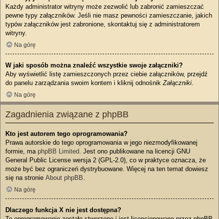
Każdy administrator witryny może zezwolić lub zabronić zamieszczać
pewne typy załączników. Jeśli nie masz pewności zamieszczanie, jakich
typów załączników jest zabronione, skontaktuj się z administratorem
witryny.
Na górę
W jaki sposób można znaleźć wszystkie swoje załączniki?
Aby wyświetlić listę zamieszczonych przez ciebie załączników, przejdź
do panelu zarządzania swoim kontem i kliknij odnośnik
Załączniki
.
Na górę
Zagadnienia związane z phpBB
Kto jest autorem tego oprogramowania?
Prawa autorskie do tego oprogramowania w jego niezmodyfikowanej
formie, ma
phpBB Limited
. Jest ono publikowane na licencji GNU
General Public License wersja 2 (GPL-2.0), co w praktyce oznacza, że
może być bez ograniczeń dystrybuowane. Więcej na ten temat dowiesz
się na stronie
About phpBB
.
Na górę
Dlaczego funkcja X nie jest dostępna?
To oprogramowanie zostało stworzone i jest licencjonowane przez phpBB