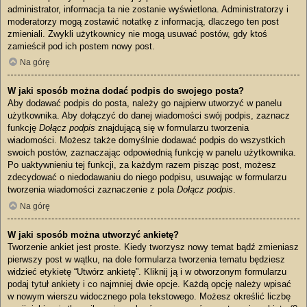
administrator, informacja ta nie zostanie wyświetlona. Administratorzy i
moderatorzy mogą zostawić notatkę z informacją, dlaczego ten post
zmieniali. Zwykli użytkownicy nie mogą usuwać postów, gdy ktoś
zamieścił pod ich postem nowy post.
Na górę
W jaki sposób można dodać podpis do swojego posta?
Aby dodawać podpis do posta, należy go najpierw utworzyć w panelu
użytkownika. Aby dołączyć do danej wiadomości swój podpis, zaznacz
funkcję
Dołącz podpis
znajdującą się w formularzu tworzenia
wiadomości. Możesz także domyślnie dodawać podpis do wszystkich
swoich postów, zaznaczając odpowiednią funkcję w panelu użytkownika.
Po uaktywnieniu tej funkcji, za każdym razem pisząc post, możesz
zdecydować o niedodawaniu do niego podpisu, usuwając w formularzu
tworzenia wiadomości zaznaczenie z pola
Dołącz podpis
.
Na górę
W jaki sposób można utworzyć ankietę?
Tworzenie ankiet jest proste. Kiedy tworzysz nowy temat bądź zmieniasz
pierwszy post w wątku, na dole formularza tworzenia tematu będziesz
widzieć etykietę “Utwórz ankietę”. Kliknij ją i w otworzonym formularzu
podaj tytuł ankiety i co najmniej dwie opcje. Każdą opcję należy wpisać
w nowym wierszu widocznego pola tekstowego. Możesz określić liczbę