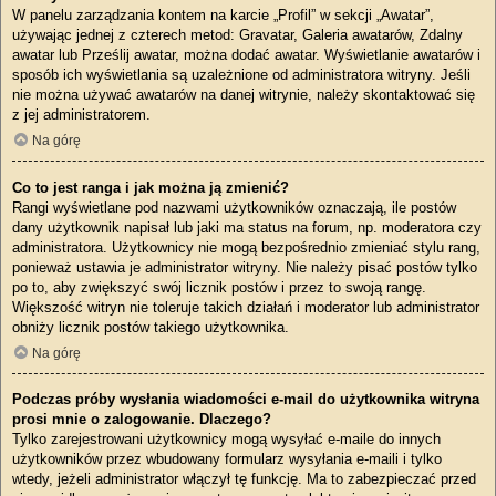
W panelu zarządzania kontem na karcie „Profil” w sekcji „Awatar”,
używając jednej z czterech metod: Gravatar, Galeria awatarów, Zdalny
awatar lub Prześlij awatar, można dodać awatar. Wyświetlanie awatarów i
sposób ich wyświetlania są uzależnione od administratora witryny. Jeśli
nie można używać awatarów na danej witrynie, należy skontaktować się
z jej administratorem.
Na górę
Co to jest ranga i jak można ją zmienić?
Rangi wyświetlane pod nazwami użytkowników oznaczają, ile postów
dany użytkownik napisał lub jaki ma status na forum, np. moderatora czy
administratora. Użytkownicy nie mogą bezpośrednio zmieniać stylu rang,
ponieważ ustawia je administrator witryny. Nie należy pisać postów tylko
po to, aby zwiększyć swój licznik postów i przez to swoją rangę.
Większość witryn nie toleruje takich działań i moderator lub administrator
obniży licznik postów takiego użytkownika.
Na górę
Podczas próby wysłania wiadomości e-mail do użytkownika witryna
prosi mnie o zalogowanie. Dlaczego?
Tylko zarejestrowani użytkownicy mogą wysyłać e-maile do innych
użytkowników przez wbudowany formularz wysyłania e-maili i tylko
wtedy, jeżeli administrator włączył tę funkcję. Ma to zabezpieczać przed