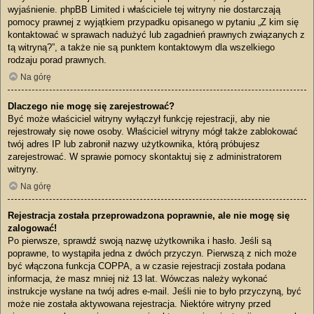
wyjaśnienie. phpBB Limited i właściciele tej witryny nie dostarczają
pomocy prawnej z wyjątkiem przypadku opisanego w pytaniu „Z kim się
kontaktować w sprawach nadużyć lub zagadnień prawnych związanych z
tą witryną?”, a także nie są punktem kontaktowym dla wszelkiego
rodzaju porad prawnych.
Na górę
Dlaczego nie mogę się zarejestrować?
Być może właściciel witryny wyłączył funkcję rejestracji, aby nie
rejestrowały się nowe osoby. Właściciel witryny mógł także zablokować
twój adres IP lub zabronił nazwy użytkownika, którą próbujesz
zarejestrować. W sprawie pomocy skontaktuj się z administratorem
witryny.
Na górę
Rejestracja została przeprowadzona poprawnie, ale nie mogę się
zalogować!
Po pierwsze, sprawdź swoją nazwę użytkownika i hasło. Jeśli są
poprawne, to wystąpiła jedna z dwóch przyczyn. Pierwszą z nich może
być włączona funkcja COPPA, a w czasie rejestracji została podana
informacja, że masz mniej niż 13 lat. Wówczas należy wykonać
instrukcje wysłane na twój adres e-mail. Jeśli nie to było przyczyną, być
może nie została aktywowana rejestracja. Niektóre witryny przed