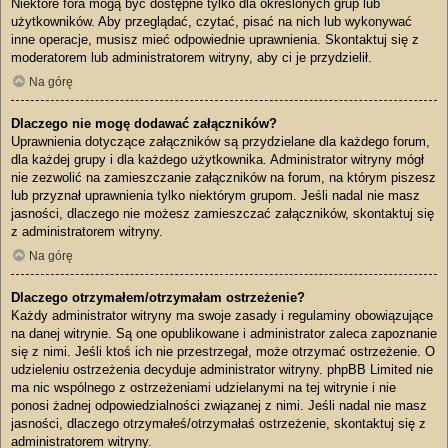
Niektóre fora mogą być dostępne tylko dla określonych grup lub
użytkowników. Aby przeglądać, czytać, pisać na nich lub wykonywać
inne operacje, musisz mieć odpowiednie uprawnienia. Skontaktuj się z
moderatorem lub administratorem witryny, aby ci je przydzielił.
Na górę
Dlaczego nie mogę dodawać załączników?
Uprawnienia dotyczące załączników są przydzielane dla każdego forum,
dla każdej grupy i dla każdego użytkownika. Administrator witryny mógł
nie zezwolić na zamieszczanie załączników na forum, na którym piszesz
lub przyznał uprawnienia tylko niektórym grupom. Jeśli nadal nie masz
jasności, dlaczego nie możesz zamieszczać załączników, skontaktuj się
z administratorem witryny.
Na górę
Dlaczego otrzymałem/otrzymałam ostrzeżenie?
Każdy administrator witryny ma swoje zasady i regulaminy obowiązujące
na danej witrynie. Są one opublikowane i administrator zaleca zapoznanie
się z nimi. Jeśli ktoś ich nie przestrzegał, może otrzymać ostrzeżenie. O
udzieleniu ostrzeżenia decyduje administrator witryny. phpBB Limited nie
ma nic wspólnego z ostrzeżeniami udzielanymi na tej witrynie i nie
ponosi żadnej odpowiedzialności związanej z nimi. Jeśli nadal nie masz
jasności, dlaczego otrzymałeś/otrzymałaś ostrzeżenie, skontaktuj się z
administratorem witryny.