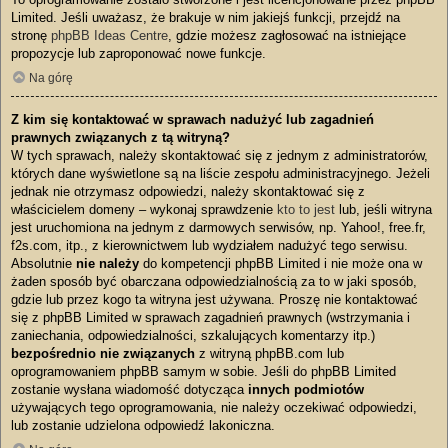
Limited. Jeśli uważasz, że brakuje w nim jakiejś funkcji, przejdź na
stronę
phpBB Ideas Centre
, gdzie możesz zagłosować na istniejące
propozycje lub zaproponować nowe funkcje.
Na górę
Z kim się kontaktować w sprawach nadużyć lub zagadnień
prawnych związanych z tą witryną?
W tych sprawach, należy skontaktować się z jednym z administratorów,
których dane wyświetlone są na liście zespołu administracyjnego. Jeżeli
jednak nie otrzymasz odpowiedzi, należy skontaktować się z
właścicielem domeny – wykonaj sprawdzenie
kto to jest
lub, jeśli witryna
jest uruchomiona na jednym z darmowych serwisów, np. Yahoo!, free.fr,
f2s.com, itp., z kierownictwem lub wydziałem nadużyć tego serwisu.
Absolutnie
nie należy
do kompetencji phpBB Limited i nie może ona w
żaden sposób być obarczana odpowiedzialnością za to w jaki sposób,
gdzie lub przez kogo ta witryna jest używana. Proszę nie kontaktować
się z phpBB Limited w sprawach zagadnień prawnych (wstrzymania i
zaniechania, odpowiedzialności, szkalujących komentarzy itp.)
bezpośrednio nie związanych
z witryną phpBB.com lub
oprogramowaniem phpBB samym w sobie. Jeśli do phpBB Limited
zostanie wysłana wiadomość dotycząca
innych podmiotów
używających tego oprogramowania, nie należy oczekiwać odpowiedzi,
lub zostanie udzielona odpowiedź lakoniczna.