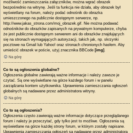
możliwość zamieszczania załączników, można wgrać obrazek
bezpośrednio na witrynę. Jeśli ta funkcja nie działa, aby obrazek był
wyświetlany na forum, należy podać odnośnik do obrazka
umieszczonego na publicznie dostępnym serwerze, np.
http://www.jakas_strona.com/moj_obrazek.gif. Nie można podawać
odnośników do obrazków zapisanych na prywatnym komputerze, chyba
że jest publicznie dostępnym serwerem ani do obrazków znajdujących
się na stronach wymagających autoryzacji, takich jak, np. skrzynki
pocztowe na Gmail lub Yahoo! oraz stronach chronionych hasłem. Aby
umieścić obrazek w poście, użyj znacznika BBCode
[img]
.
Na górę
Co to są ogłoszenia globalne?
Ogłoszenia globalne zawierają ważne informacje i należy zawsze je
czytać. Są one wyświetlane na górze każdego forum i w panelu
zarządzania kontem użytkownika. Uprawnienia zamieszczania ogłoszeń
globalnych są nadawane przez administratora witryny.
Na górę
Co to są ogłoszenia?
Ogłoszenia często zawierają ważne informacje dotyczące przeglądanego
forum i należy je przeczytać, gdy tylko jest to możliwe. Ogłoszenia są
wyświetlane na górze każdej strony forum, w którym zostały napisane.
Uprawnienia zamieszczania ogłoszeń są nadawane przez administratora