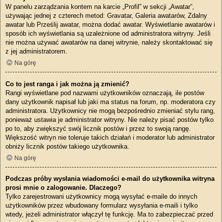
W panelu zarządzania kontem na karcie „Profil” w sekcji „Awatar”,
używając jednej z czterech metod: Gravatar, Galeria awatarów, Zdalny
awatar lub Prześlij awatar, można dodać awatar. Wyświetlanie awatarów i
sposób ich wyświetlania są uzależnione od administratora witryny. Jeśli
nie można używać awatarów na danej witrynie, należy skontaktować się
z jej administratorem.
Na górę
Co to jest ranga i jak można ją zmienić?
Rangi wyświetlane pod nazwami użytkowników oznaczają, ile postów
dany użytkownik napisał lub jaki ma status na forum, np. moderatora czy
administratora. Użytkownicy nie mogą bezpośrednio zmieniać stylu rang,
ponieważ ustawia je administrator witryny. Nie należy pisać postów tylko
po to, aby zwiększyć swój licznik postów i przez to swoją rangę.
Większość witryn nie toleruje takich działań i moderator lub administrator
obniży licznik postów takiego użytkownika.
Na górę
Podczas próby wysłania wiadomości e-mail do użytkownika witryna
prosi mnie o zalogowanie. Dlaczego?
Tylko zarejestrowani użytkownicy mogą wysyłać e-maile do innych
użytkowników przez wbudowany formularz wysyłania e-maili i tylko
wtedy, jeżeli administrator włączył tę funkcję. Ma to zabezpieczać przed