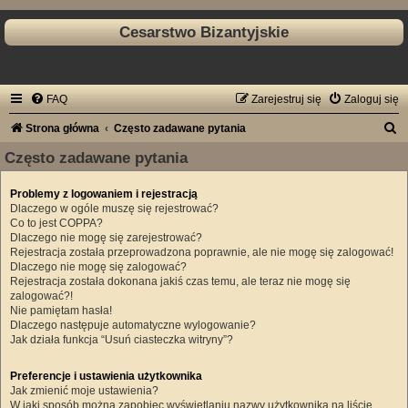
Cesarstwo Bizantyjskie
FAQ
Zarejestruj się
Zaloguj się
S
Strona główna
Często zadawane pytania
z
Często zadawane pytania
u
Problemy z logowaniem i rejestracją
k
Dlaczego w ogóle muszę się rejestrować?
a
Co to jest COPPA?
Dlaczego nie mogę się zarejestrować?
j
Rejestracja została przeprowadzona poprawnie, ale nie mogę się zalogować!
Dlaczego nie mogę się zalogować?
Rejestracja została dokonana jakiś czas temu, ale teraz nie mogę się
zalogować?!
Nie pamiętam hasła!
Dlaczego następuje automatyczne wylogowanie?
Jak działa funkcja “Usuń ciasteczka witryny”?
Preferencje i ustawienia użytkownika
Jak zmienić moje ustawienia?
W jaki sposób można zapobiec wyświetlaniu nazwy użytkownika na liście