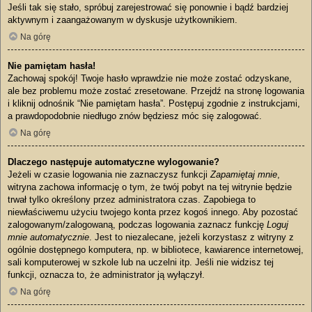
Jeśli tak się stało, spróbuj zarejestrować się ponownie i bądź bardziej
aktywnym i zaangażowanym w dyskusje użytkownikiem.
Na górę
Nie pamiętam hasła!
Zachowaj spokój! Twoje hasło wprawdzie nie może zostać odzyskane,
ale bez problemu może zostać zresetowane. Przejdź na stronę logowania
i kliknij odnośnik “Nie pamiętam hasła”. Postępuj zgodnie z instrukcjami,
a prawdopodobnie niedługo znów będziesz móc się zalogować.
Na górę
Dlaczego następuje automatyczne wylogowanie?
Jeżeli w czasie logowania nie zaznaczysz funkcji
Zapamiętaj mnie
,
witryna zachowa informację o tym, że twój pobyt na tej witrynie będzie
trwał tylko określony przez administratora czas. Zapobiega to
niewłaściwemu użyciu twojego konta przez kogoś innego. Aby pozostać
zalogowanym/zalogowaną, podczas logowania zaznacz funkcję
Loguj
mnie automatycznie
. Jest to niezalecane, jeżeli korzystasz z witryny z
ogólnie dostępnego komputera, np. w bibliotece, kawiarence internetowej,
sali komputerowej w szkole lub na uczelni itp. Jeśli nie widzisz tej
funkcji, oznacza to, że administrator ją wyłączył.
Na górę