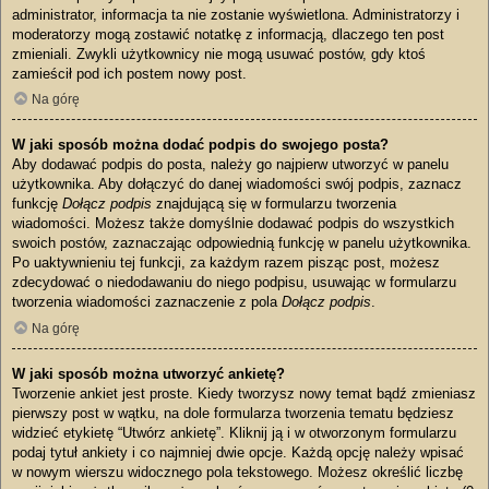
administrator, informacja ta nie zostanie wyświetlona. Administratorzy i
moderatorzy mogą zostawić notatkę z informacją, dlaczego ten post
zmieniali. Zwykli użytkownicy nie mogą usuwać postów, gdy ktoś
zamieścił pod ich postem nowy post.
Na górę
W jaki sposób można dodać podpis do swojego posta?
Aby dodawać podpis do posta, należy go najpierw utworzyć w panelu
użytkownika. Aby dołączyć do danej wiadomości swój podpis, zaznacz
funkcję
Dołącz podpis
znajdującą się w formularzu tworzenia
wiadomości. Możesz także domyślnie dodawać podpis do wszystkich
swoich postów, zaznaczając odpowiednią funkcję w panelu użytkownika.
Po uaktywnieniu tej funkcji, za każdym razem pisząc post, możesz
zdecydować o niedodawaniu do niego podpisu, usuwając w formularzu
tworzenia wiadomości zaznaczenie z pola
Dołącz podpis
.
Na górę
W jaki sposób można utworzyć ankietę?
Tworzenie ankiet jest proste. Kiedy tworzysz nowy temat bądź zmieniasz
pierwszy post w wątku, na dole formularza tworzenia tematu będziesz
widzieć etykietę “Utwórz ankietę”. Kliknij ją i w otworzonym formularzu
podaj tytuł ankiety i co najmniej dwie opcje. Każdą opcję należy wpisać
w nowym wierszu widocznego pola tekstowego. Możesz określić liczbę