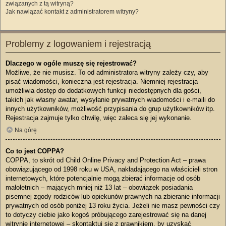
związanych z tą witryną?
Jak nawiązać kontakt z administratorem witryny?
Problemy z logowaniem i rejestracją
Dlaczego w ogóle muszę się rejestrować?
Możliwe, że nie musisz. To od administratora witryny zależy czy, aby
pisać wiadomości, konieczna jest rejestracja. Niemniej rejestracja
umożliwia dostęp do dodatkowych funkcji niedostępnych dla gości,
takich jak własny awatar, wysyłanie prywatnych wiadomości i e-maili do
innych użytkowników, możliwość przypisania do grup użytkowników itp.
Rejestracja zajmuje tylko chwilę, więc zaleca się jej wykonanie.
Na górę
Co to jest COPPA?
COPPA, to skrót od Child Online Privacy and Protection Act – prawa
obowiązującego od 1998 roku w USA, nakładającego na właścicieli stron
internetowych, które potencjalnie mogą zbierać informacje od osób
małoletnich – mających mniej niż 13 lat – obowiązek posiadania
pisemnej zgody rodziców lub opiekunów prawnych na zbieranie informacji
prywatnych od osób poniżej 13 roku życia. Jeżeli nie masz pewności czy
to dotyczy ciebie jako kogoś próbującego zarejestrować się na danej
witrynie internetowej – skontaktuj się z prawnikiem, by uzyskać