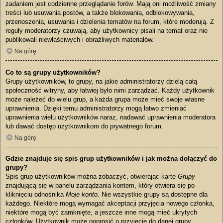
zadaniem jest codzienne przeglądanie forów. Mają oni możliwość zmiany
treści lub usuwania postów, a także blokowania, odblokowywania,
przenoszenia, usuwania i dzielenia tematów na forum, które moderują. Z
reguły moderatorzy czuwają, aby użytkownicy pisali na temat oraz nie
publikowali niewłaściwych i obraźliwych materiałów.
Na górę
Co to są grupy użytkowników?
Grupy użytkowników, to grupy, na jakie administratorzy dzielą całą
społeczność witryny, aby łatwiej było nimi zarządzać. Każdy użytkownik
może należeć do wielu grup, a każda grupa może mieć swoje własne
uprawnienia. Dzięki temu administratorzy mogą łatwo zmieniać
uprawnienia wielu użytkowników naraz, nadawać uprawnienia moderatora
lub dawać dostęp użytkownikom do prywatnego forum.
Na górę
Gdzie znajduje się spis grup użytkowników i jak można dołączyć do
grupy?
Spis grup użytkowników można zobaczyć, otwierając kartę
Grupy
znajdującą się w panelu zarządzania kontem, który otwiera się po
kliknięciu odnośnika
Moje konto
. Nie wszystkie grupy są dostępne dla
każdego. Niektóre mogą wymagać akceptacji przyjęcia nowego członka,
niektóre mogą być zamknięte, a jeszcze inne mogą mieć ukrytych
członków. Użytkownik może poprosić o przyjęcie do danej grupy,