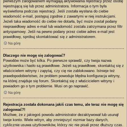
pierwszym zalogowaniem wymagają aktywowania rejestracji przez osobę
rejestrującą się lub przez administratora. Informacja o tym była
wyświetlona podczas rejestracji. Jeśli została wysłana do ciebie
wiadomość e-mail, postępuj zgodnie z zawartymi w niej instrukcjami.
Jeżeli taka wiadomość do ciebie nie dotarła, być może został podany
nieprawidłowy adres e-mail lub wiadomość została zatrzymana przez filtr
antyspamowy. Jeśli na pewno podany przez ciebie adres e-mail jest
prawidłowy, spróbuj skontaktować się z administratorem.
Na górę
Dlaczego nie mogę się zalogować?
Powodów może być kilka. Po pierwsze sprawdź, czy twoja nazwa
użytkownika i hasło są prawidłowe. Jeżeli są prawidłowe, skontaktuj się z
właścicielem witryny i zapytaj, czy cię nie zablokowano. Istnieje też
prawdopodobieństwo, że problem powoduje błędna konfiguracja witryny,
na której znajduje się forum. Skontaktuj się z właścicielem witryny i
powiadom go o tym problemie. Musi on go naprawić.
Na górę
Rejestracja została dokonana jakiś czas temu, ale teraz nie mogę się
zalogować?!
Możliwe, że z jakiegoś powodu administrator dezaktywował lub usunął
twoje konto. Wiele witryn, aby zmniejszyć rozmiar bazy danych,
cyklicznie usuwa użytkowników, którzy nic nie pisali przez dłuższy czas.