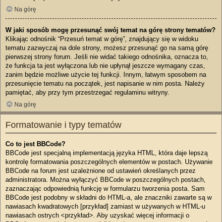
Na górę
W jaki sposób mogę przesunąć swój temat na górę strony tematów?
Klikając odnośnik “Przesuń temat w górę”, znajdujący się w widoku
tematu zazwyczaj na dole strony, możesz przesunąć go na samą górę
pierwszej strony forum. Jeśli nie widać takiego odnośnika, oznacza to,
że funkcja ta jest wyłączona lub nie upłynął jeszcze wymagany czas,
zanim będzie możliwe użycie tej funkcji. Innym, łatwym sposobem na
przesunięcie tematu na początek, jest napisanie w nim posta. Należy
pamiętać, aby przy tym przestrzegać regulaminu witryny.
Na górę
Formatowanie i typy tematów
Co to jest BBCode?
BBCode jest specjalną implementacją języka HTML, która daje lepszą
kontrolę formatowania poszczególnych elementów w postach. Używanie
BBCode na forum jest uzależnione od ustawień określanych przez
administratora. Można wyłączyć BBCode w poszczególnych postach,
zaznaczając odpowiednią funkcję w formularzu tworzenia posta. Sam
BBCode jest podobny w składni do HTML-a, ale znaczniki zawarte są w
nawiasach kwadratowych [przykład] zamiast w używanych w HTML-u
nawiasach ostrych <przykład>. Aby uzyskać więcej informacji o