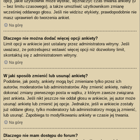
opcji, jakie użytkownik może wybrać, wyznaczyć czas trwania ankiety (0
– bez limitu czasowego), a także umożliwić użytkownikom zmianę
wcześniej oddanego głosu. Jeśli nie widzisz etykiety, prawdopodobnie nie
masz uprawnień do tworzenia ankiet.
Na górę
Dlaczego nie można dodać więcej opcji ankiety?
Limit opcji w ankiecie jest ustalany przez administratora witryny. Jeśli
uważasz, że potrzebujesz wstawić więcej opcji niż dozwolony limit,
skontaktuj się z administratorem witryny.
Na górę
W jaki sposób zmienić lub usunąć ankietę?
Podobnie, jak posty, ankiety mogą być zmieniane tylko przez ich
autorów, moderatorów lub administratorów. Aby zmienić ankietę, należy
dokonać zmiany pierwszego posta w wątku, z którym zawsze związana
jest ankieta. Jeśli nikt jeszcze nie oddał głosu w ankiecie, jej autor może
usunąć ankietę lub zmienić jej opcje. Jednakże, jeśli w ankiecie zostały
już oddane głosy, tylko moderatorzy lub administratorzy mogą ją zmienić,
lub usunąć. Zapobiega to modyfikowaniu ankiety w czasie jej trwania.
Na górę
Dlaczego nie mam dostępu do forum?