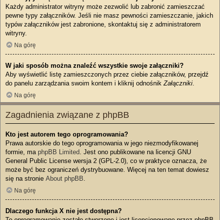
Każdy administrator witryny może zezwolić lub zabronić zamieszczać
pewne typy załączników. Jeśli nie masz pewności zamieszczanie, jakich
typów załączników jest zabronione, skontaktuj się z administratorem
witryny.
Na górę
W jaki sposób można znaleźć wszystkie swoje załączniki?
Aby wyświetlić listę zamieszczonych przez ciebie załączników, przejdź
do panelu zarządzania swoim kontem i kliknij odnośnik
Załączniki
.
Na górę
Zagadnienia związane z phpBB
Kto jest autorem tego oprogramowania?
Prawa autorskie do tego oprogramowania w jego niezmodyfikowanej
formie, ma
phpBB Limited
. Jest ono publikowane na licencji GNU
General Public License wersja 2 (GPL-2.0), co w praktyce oznacza, że
może być bez ograniczeń dystrybuowane. Więcej na ten temat dowiesz
się na stronie
About phpBB
.
Na górę
Dlaczego funkcja X nie jest dostępna?
To oprogramowanie zostało stworzone i jest licencjonowane przez phpBB