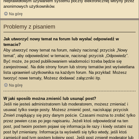
nieprawidłowym używaniem systemu poczty elektronicznej witryny przez
anonimowych użytkowników.
Na górę
Problemy z pisaniem
Jak utworzyć nowy temat na forum lub wysłać odpowiedź w
temacie?
Aby utworzyć nowy temat na forum, należy nacisnąć przycisk „Nowy
temat”, aby odpowiedzieć w temacie, nacisnąć przycisk „Odpowiedz”.
Być może, że przed publikowaniem wiadomości trzeba będzie się
zarejestrować. Na dole strony forum lub strony tematów jest wyświetlana
lista uprawnień użytkownika na każdym forum. Na przykład: Możesz
tworzyć nowe tematy, Możesz dodawać załączniki itp.
Na górę
W jaki sposób można zmienić lub usunąć post?
Jeśli nie jesteś administratorem lub moderatorem, możesz zmieniać i
usuwać tylko swoje posty. Możesz zmienić post, naciskając przycisk
Zmień
znajdujący się przy danym poście. Czasami można to zrobić tylko
przez pewien czas po jego napisaniu. Jeżeli ktoś odpowiedział na ten
post, pod twoim postem pojawi się informacja ile razy i kiedy ostatni raz
post był zmieniany. Informacja ta wyświetli się tylko wtedy, jeśli ktoś
zamieścił pod tym postem kolejny post. Jeśli post zmienił moderator lub