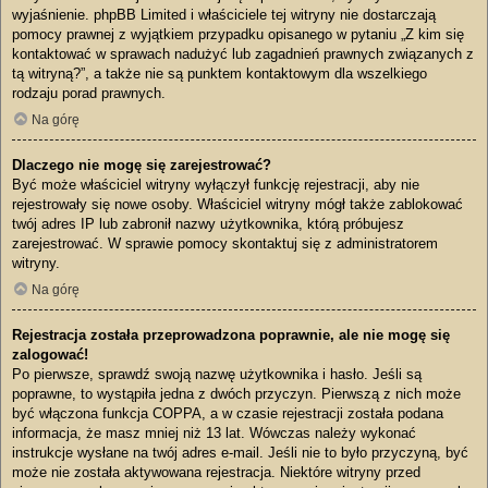
wyjaśnienie. phpBB Limited i właściciele tej witryny nie dostarczają
pomocy prawnej z wyjątkiem przypadku opisanego w pytaniu „Z kim się
kontaktować w sprawach nadużyć lub zagadnień prawnych związanych z
tą witryną?”, a także nie są punktem kontaktowym dla wszelkiego
rodzaju porad prawnych.
Na górę
Dlaczego nie mogę się zarejestrować?
Być może właściciel witryny wyłączył funkcję rejestracji, aby nie
rejestrowały się nowe osoby. Właściciel witryny mógł także zablokować
twój adres IP lub zabronił nazwy użytkownika, którą próbujesz
zarejestrować. W sprawie pomocy skontaktuj się z administratorem
witryny.
Na górę
Rejestracja została przeprowadzona poprawnie, ale nie mogę się
zalogować!
Po pierwsze, sprawdź swoją nazwę użytkownika i hasło. Jeśli są
poprawne, to wystąpiła jedna z dwóch przyczyn. Pierwszą z nich może
być włączona funkcja COPPA, a w czasie rejestracji została podana
informacja, że masz mniej niż 13 lat. Wówczas należy wykonać
instrukcje wysłane na twój adres e-mail. Jeśli nie to było przyczyną, być
może nie została aktywowana rejestracja. Niektóre witryny przed