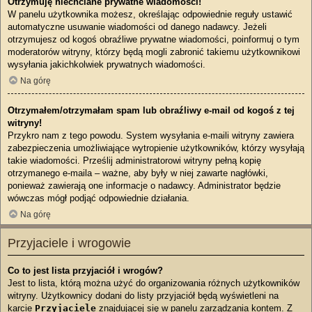
Otrzymuję niechciane prywatne wiadomości!
W panelu użytkownika możesz, określając odpowiednie reguły ustawić
automatyczne usuwanie wiadomości od danego nadawcy. Jeżeli
otrzymujesz od kogoś obraźliwe prywatne wiadomości, poinformuj o tym
moderatorów witryny, którzy będą mogli zabronić takiemu użytkownikowi
wysyłania jakichkolwiek prywatnych wiadomości.
Na górę
Otrzymałem/otrzymałam spam lub obraźliwy e-mail od kogoś z tej
witryny!
Przykro nam z tego powodu. System wysyłania e-maili witryny zawiera
zabezpieczenia umożliwiające wytropienie użytkowników, którzy wysyłają
takie wiadomości. Prześlij administratorowi witryny pełną kopię
otrzymanego e-maila – ważne, aby były w niej zawarte nagłówki,
ponieważ zawierają one informacje o nadawcy. Administrator będzie
wówczas mógł podjąć odpowiednie działania.
Na górę
Przyjaciele i wrogowie
Co to jest lista przyjaciół i wrogów?
Jest to lista, którą można użyć do organizowania różnych użytkowników
witryny. Użytkownicy dodani do listy przyjaciół będą wyświetleni na
karcie
Przyjaciele
znajdującej się w panelu zarządzania kontem. Z