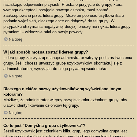
naciskając odpowiedni przycisk. Prośba o przyjęcie do grupy, która
wymaga akceptacji przyjęcia nowego członka, musi zostać
zaakceptowana przez lidera grupy. Może on poprosić użytkownika o
podanie wyjaśnień, dlaczego chce on dołączyć do tej grupy. W
przypadku otrzymania negatywnej decyzji proszę nie nękać lidera grupy
pytaniami – widocznie miał on swoje powody.
Na górę
W jaki sposób można zostać liderem grupy?
Lidera grupy zazwyczaj mianuje administrator witryny podczas tworzenia
grupy. Jeśli chcesz utworzyć grupę użytkowników, skontaktuj się z
administratorem, wysyłając do niego prywatną wiadomość.
Na górę
Dlaczego niektóre nazwy użytkowników są wyświetlane innymi
kolorami?
Możliwe, że administrator witryny przypisał kolor członkom grupy, aby
ułatwić identyfikowanie członków tej grupy.
Na górę
Co to jest “Domyślna grupa użytkownika”?
Jeżeli użytkownik jest członkiem kilku grup, jego domyślna grupa jest
używana do określenia, jaki kolor i ranga będzie domyślnie dla niego