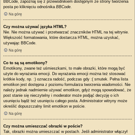
BBCode, zapoznaj się z przewodnikiem dostępnym ze strony tworzenia
posta po kliknięciu odnośnika
BBCode
.
Na górę
Czy można używać języka HTML?
Nie. Nie można używać i przetwarzać znaczników HTML na tej witrynie.
Większość formatowania, które dostarcza HTML, można uzyskać,
używając BBCode.
Na górę
Co to są są emotikony?
Emotikony, zwane też uśmieszkami, to małe obrazki, które mogą być
użyte do wyrażania emocji. Do wyrażania emocji można też stosować
krótkie kody, np. :) oznacza radość, podczas gdy :( smutek. Pełna lista
emotikon jest dostępna z poziomu formularza tworzenia wiadomości. Nie
należy jednak nadmiernie używać emotikon, gdyż mogą spowodować, że
post stanie się nieczytelny i moderator może podjąć decyzję o ich
usunięciu bądź też usunięciu całego posta. Administrator witryny może
określić dopuszczalny limit emotikon w poście.
Na górę
Czy można umieszczać obrazki w poście?
Tak, obrazki można umieszczać w postach. Jeśli administrator włączył