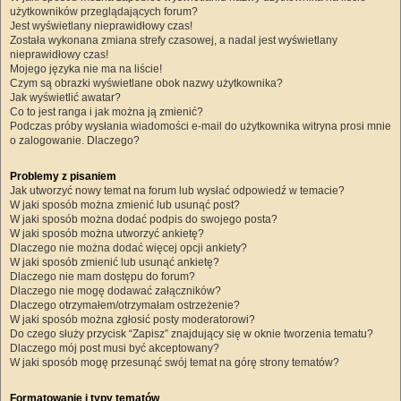
użytkowników przeglądających forum?
Jest wyświetlany nieprawidłowy czas!
Została wykonana zmiana strefy czasowej, a nadal jest wyświetlany
nieprawidłowy czas!
Mojego języka nie ma na liście!
Czym są obrazki wyświetlane obok nazwy użytkownika?
Jak wyświetlić awatar?
Co to jest ranga i jak można ją zmienić?
Podczas próby wysłania wiadomości e-mail do użytkownika witryna prosi mnie
o zalogowanie. Dlaczego?
Problemy z pisaniem
Jak utworzyć nowy temat na forum lub wysłać odpowiedź w temacie?
W jaki sposób można zmienić lub usunąć post?
W jaki sposób można dodać podpis do swojego posta?
W jaki sposób można utworzyć ankietę?
Dlaczego nie można dodać więcej opcji ankiety?
W jaki sposób zmienić lub usunąć ankietę?
Dlaczego nie mam dostępu do forum?
Dlaczego nie mogę dodawać załączników?
Dlaczego otrzymałem/otrzymałam ostrzeżenie?
W jaki sposób można zgłosić posty moderatorowi?
Do czego służy przycisk “Zapisz” znajdujący się w oknie tworzenia tematu?
Dlaczego mój post musi być akceptowany?
W jaki sposób mogę przesunąć swój temat na górę strony tematów?
Formatowanie i typy tematów