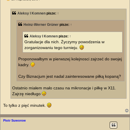
o
s
t
Aleksy I Komnen
pisze:
↑
Heinz-Werner Grüner
pisze:
↑
Aleksy I Komnen
pisze:
↑
Gratulacje dla nich. Życzymy powodzenia w
zorganizowaniu tego turnieju.
Proponowałbym w pierwszej kolejnosci zajrzeć do swojej
kadry.
Czy Biznacjum jest nadal zainteresowane piłką kopaną?
Ostatnio miałem mało czasu na mikronacje i piłkę w X11.
Zajrzę niedługo
To tylko z pięć minutek.
Piotr Suworow