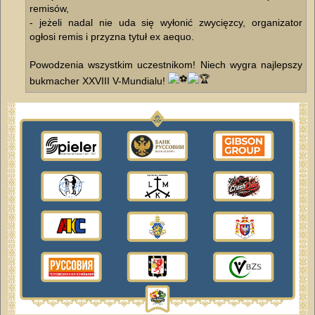
remisów,
- jeżeli nadal nie uda się wyłonić zwycięzcy, organizator
ogłosi remis i przyzna tytuł ex aequo.
Powodzenia wszystkim uczestnikom! Niech wygra najlepszy
bukmacher XXVIII V-Mundialu!