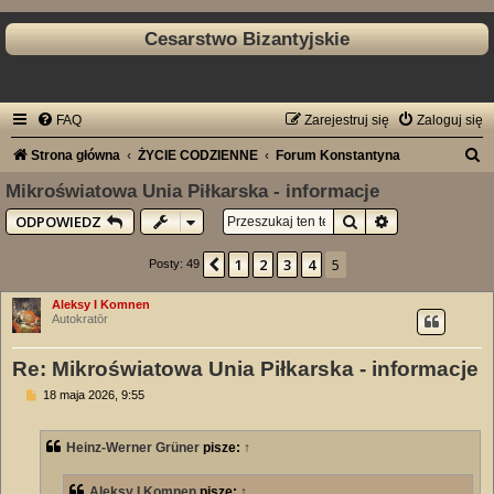
Cesarstwo Bizantyjskie
FAQ
Zarejestruj się
Zaloguj się
S
Strona główna
ŻYCIE CODZIENNE
Forum Konstantyna
z
Mikroświatowa Unia Piłkarska - informacje
u
Szukaj
Wyszukiwanie
ODPOWIEDZ
k
1
2
3
4
5
Poprzednia
Posty: 49
a
j
Aleksy I Komnen
Autokratōr
Re: Mikroświatowa Unia Piłkarska - informacje
P
18 maja 2026, 9:55
o
s
t
Heinz-Werner Grüner
pisze:
↑
Aleksy I Komnen
pisze:
↑