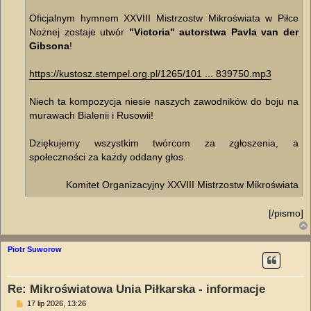
Oficjalnym hymnem XXVIII Mistrzostw Mikroświata w Piłce
Nożnej zostaje utwór
"Victoria" autorstwa Pavla van der
Gibsona
!
https://kustosz.stempel.org.pl/1265/101 ... 839750.mp3
Niech ta kompozycja niesie naszych zawodników do boju na
murawach Bialenii i Rusowii!
Dziękujemy wszystkim twórcom za zgłoszenia, a
społeczności za każdy oddany głos.
Komitet Organizacyjny XXVIII Mistrzostw Mikroświata
[/pismo]
Piotr Suworow
Re: Mikroświatowa Unia Piłkarska - informacje
P
17 lip 2026, 13:26