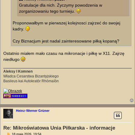
Gratulacje dla nich. Życzymy powodzenia w
zorganizowaniu tego turnieju.
Proponowałbym w pierwszej kolejnosci zajrzeć do swojej
kadry.
Czy Biznacjum jest nadal zainteresowane piłką kopaną?
Ostatnio miałem mało czasu na mikronacje i piłkę w X11. Zajrzę
niedługo
Aleksy I Komnen
Władca Cesarstwa Bizantyjskiego
Basileus kai Autokratōr Rhōmaíōn
Heinz-Werner Grüner
Re: Mikroświatowa Unia Piłkarska - informacje
P
18 maja 2026, 19:54