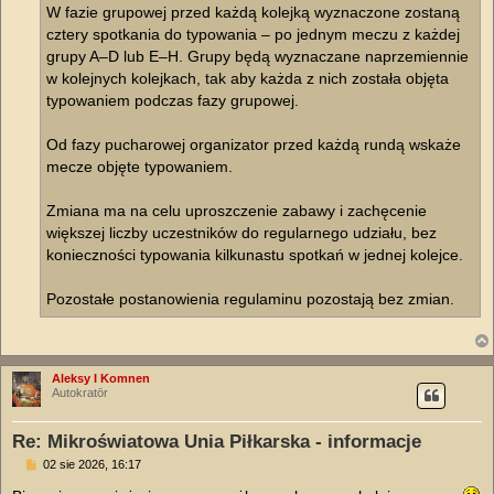
W fazie grupowej przed każdą kolejką wyznaczone zostaną
cztery spotkania do typowania – po jednym meczu z każdej
grupy A–D lub E–H. Grupy będą wyznaczane naprzemiennie
w kolejnych kolejkach, tak aby każda z nich została objęta
typowaniem podczas fazy grupowej.
Od fazy pucharowej organizator przed każdą rundą wskaże
mecze objęte typowaniem.
Zmiana ma na celu uproszczenie zabawy i zachęcenie
większej liczby uczestników do regularnego udziału, bez
konieczności typowania kilkunastu spotkań w jednej kolejce.
Pozostałe postanowienia regulaminu pozostają bez zmian.
Aleksy I Komnen
Autokratōr
Re: Mikroświatowa Unia Piłkarska - informacje
P
02 sie 2026, 16:17
o
s