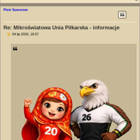
Piotr Suworow
Re: Mikroświatowa Unia Piłkarska - informacje
P
04 lip 2026, 18:57
o
s
t