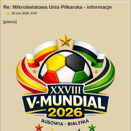
Re: Mikroświatowa Unia Piłkarska - informacje
P
29 cze 2026, 0:04
o
s
[pismo]
t