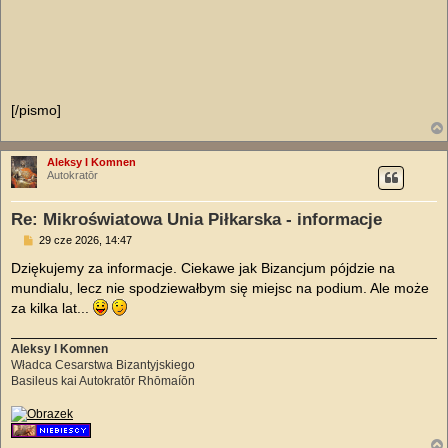
[/pismo]
Aleksy I Komnen
Autokratōr
Re: Mikroświatowa Unia Piłkarska - informacje
P
29 cze 2026, 14:47
o
s
Dziękujemy za informacje. Ciekawe jak Bizancjum pójdzie na
t
mundialu, lecz nie spodziewałbym się miejsc na podium. Ale może
za kilka lat...
Aleksy I Komnen
Władca Cesarstwa Bizantyjskiego
Basileus kai Autokratōr Rhōmaíōn