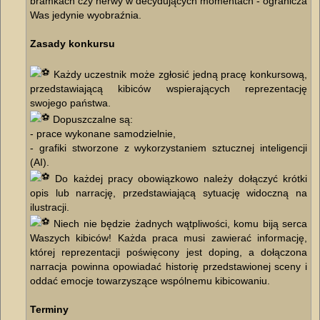
bramkach czy nerwy w decydujących momentach - ogranicza
Was jedynie wyobraźnia.
Zasady konkursu
Każdy uczestnik może zgłosić jedną pracę konkursową,
przedstawiającą kibiców wspierających reprezentację
swojego państwa.
Dopuszczalne są:
- prace wykonane samodzielnie,
- grafiki stworzone z wykorzystaniem sztucznej inteligencji
(AI).
Do każdej pracy obowiązkowo należy dołączyć krótki
opis lub narrację, przedstawiającą sytuację widoczną na
ilustracji.
Niech nie będzie żadnych wątpliwości, komu biją serca
Waszych kibiców! Każda praca musi zawierać informację,
której reprezentacji poświęcony jest doping, a dołączona
narracja powinna opowiadać historię przedstawionej sceny i
oddać emocje towarzyszące wspólnemu kibicowaniu.
Terminy