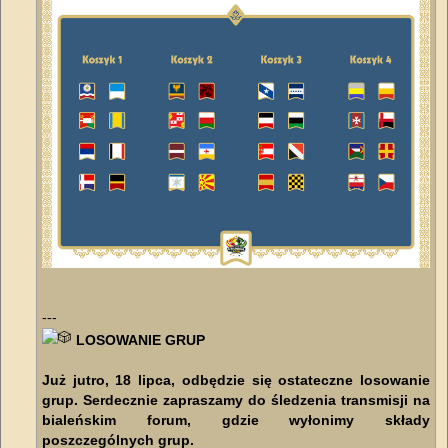
---
LOSOWANIE GRUP
Już jutro, 18 lipca, odbędzie się ostateczne losowanie
grup. Serdecznie zapraszamy do śledzenia transmisji na
bialeńskim forum, gdzie wyłonimy składy
poszczególnych grup.