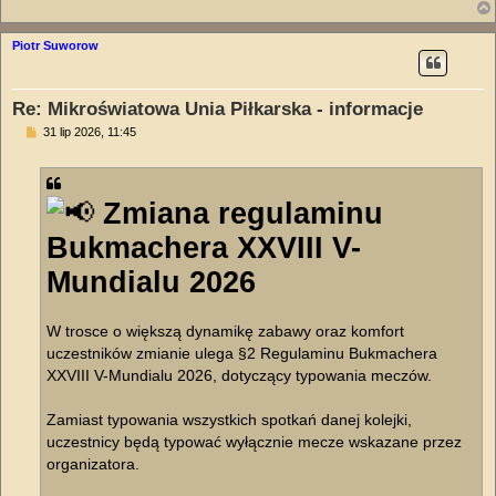
Piotr Suworow
Re: Mikroświatowa Unia Piłkarska - informacje
P
31 lip 2026, 11:45
o
s
t
Zmiana regulaminu
Bukmachera XXVIII V-
Mundialu 2026
W trosce o większą dynamikę zabawy oraz komfort
uczestników zmianie ulega §2 Regulaminu Bukmachera
XXVIII V-Mundialu 2026, dotyczący typowania meczów.
Zamiast typowania wszystkich spotkań danej kolejki,
uczestnicy będą typować wyłącznie mecze wskazane przez
organizatora.