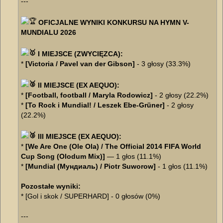
---
OFICJALNE WYNIKI KONKURSU NA HYMN V-
MUNDIALU 2026
I MIEJSCE (ZWYCIĘZCA):
*
[Victoria / Pavel van der Gibson]
- 3 głosy (33.3%)
II MIEJSCE (EX AEQUO):
*
[Football, football / Maryla Rodowicz]
- 2 głosy (22.2%)
*
[To Rock i Mundial! / Leszek Ebe-Grüner]
- 2 głosy
(22.2%)
III MIEJSCE (EX AEQUO):
*
[We Are One (Ole Ola) / The Official 2014 FIFA World
Cup Song (Olodum Mix)]
— 1 głos (11.1%)
*
[Mundial (Мундиаль) / Piotr Suworow]
- 1 głos (11.1%)
Pozostałe wyniki:
* [Gol i skok / SUPERHARD] - 0 głosów (0%)
---