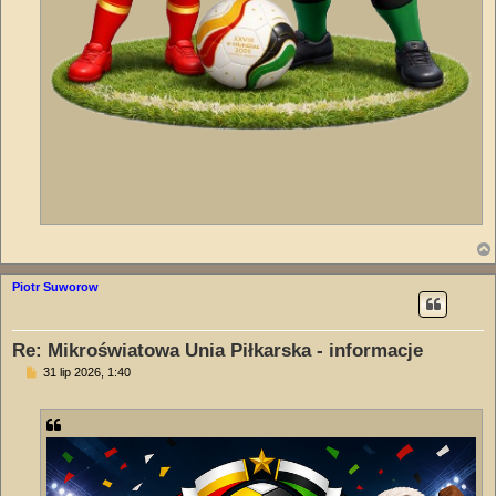
Piotr Suworow
Re: Mikroświatowa Unia Piłkarska - informacje
P
31 lip 2026, 1:40
o
s
t