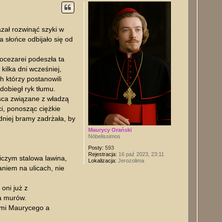
ó
r
ę
zał rozwinąć szyki w
 słońce odbijało się od
eocezarei podeszła ta
ilka dni wcześniej,
h którzy postanowili
dobiegł ryk tłumu.
ejsca związane z władzą
i, ponosząc ciężkie
dniej bramy zadrżała, by
Maurycy Orański
Nōbelissimos
Posty:
593
Rejestracja:
16 paź 2023, 23:11
niczym stalowa lawina,
Lokalizacja:
Jerozolima
niem na ulicach, nie
oni już z
a murów.
zami Maurycego a