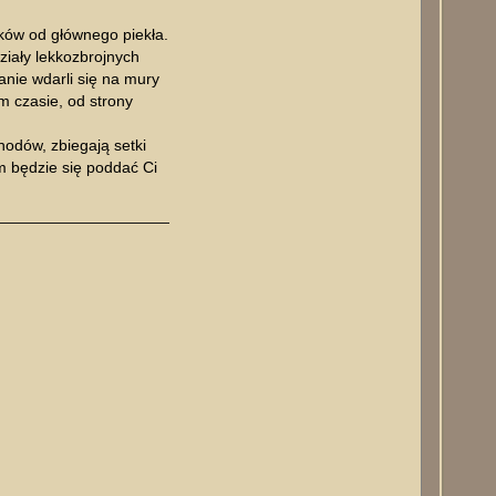
ków od głównego piekła.
ziały lekkozbrojnych
ianie wdarli się na mury
m czasie, od strony
hodów, zbiegają setki
m będzie się poddać Ci