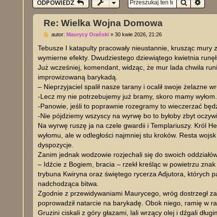
Szukaj
Wysz
ODPOWIEDZ
Re: Wielka Wojna Domowa
P
autor:
Maurycy Orański
»
30 kwie 2026, 21:26
o
s
Tebusze I katapulty pracowały nieustannie, krusząc mury z
t
wymierne efekty. Dwudziestego dziewiątego kwietnia runęła
Już wcześniej, komendant, widząc, że mur lada chwila runi
improwizowaną barykadą.
– Nieprzyjaciel spalił nasze tarany i ocalił swoje żelazne
-Lecz my nie potrzebujemy już bramy, skoro mamy wyłom.-
-Panowie, jeśli to poprawnie rozegramy to wieczerzać będ
-Nie pójdziemy wszyscy na wyrwę bo to byłoby zbyt oczy
Na wyrwę ruszę ja na czele gwardii i Templariuszy. Król 
wyłomu, ale w odległości najmniej stu kroków. Resta wojs
dyspozycje.
Zanim jednak wodzowie rozjechali się do swoich oddziałów
– Idźcie z Bogiem, bracia – rzekł kreśląc w powietrzu zn
trybuna Kwiryna oraz świętego rycerza Adjutora, których p
nadchodząca bitwa.
Zgodnie z przewidywaniami Maurycego, wróg dostrzegł zagro
poprowadził natarcie na barykadę. Obok niego, ramię w ra
Gruzini ciskali z góry głazami, lali wrzący olej i dźgali dł