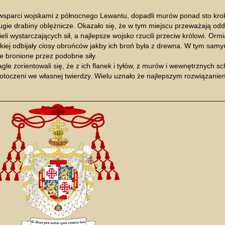
wsparci wojskami z północnego Lewantu, dopadli murów ponad sto kro
ugie drabiny oblężnicze. Okazało się, że w tym miejscu przeważają odd
li wystarczających sił, a najlepsze wojsko rzucili przeciw królowi. Orm
jskiej odbijały ciosy obrońców jakby ich broń była z drewna. W tym samy
je bronione przez podobne siły.
le zorientowali się, że z ich flanek i tyłów, z murów i wewnętrznych sc
 otoczeni we własnej twierdzy. Wielu uznało że najlepszym rozwiązanie