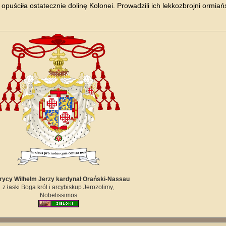
 opuściła ostatecznie dolinę Kolonei. Prowadzili ich lekkozbrojni ormia
ycy Wilhelm Jerzy kardynał Orański-Nassau
z łaski Boga król i arcybiskup Jerozolimy,
Nobelissimos