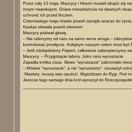
Przez cały 13 maja, Maurycy i Hetum musieli skupić się n
innym niepokojom. Gniew mieszkańców na dawnych okupant
uchronić ich przed linczem.
Czternastego maja miasto powoli zaczęło wracać do życia, a
Kaukaz stawała powoli otworem.
Maurycy pokiwał głową.
– Nie uderzymy od razu na samo serce wroga – zdecydował
kontrolować przełęcze. Kolejnym naszym celem musi być P
– Jeśli zdobędziemy Paipert, całkowicie zabezpieczymy w
Maurycy. – Przygotujcie tabory. Jutro rano wyruszacie.
Zapadła krótka cisza. Słowo "wyruszacie" zabrzmiało nie
– Mówisz "wyruszacie", a nie "wyruszamy"- zauważył ostr
-Niestety, muszę was opuścić. Wyjeżdzam do Rygi. Pod mo
Jeszcze tego samego dnia król wyruszył do Rzeczpospolit