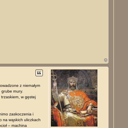
N
a
g
ó
r
ę
sprowadzone z niemałym
e grube mury.
 trzaskiem, w gęstej
 mimo zaskoczenia i
to na wąskich uliczkach
ocioł – machina