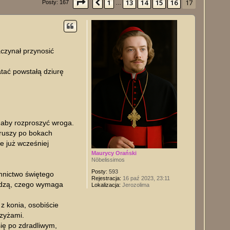
Strona
17
z
17
1
13
14
15
16
17
Poprzednia
Posty: 167
…
aczynał przynosić
atać powstałą dziurę
 aby rozproszyć wroga.
 ruszy po bokach
e już wcześniej
Maurycy Orański
Nōbelissimos
Posty:
593
nnictwo świętego
Rejestracja:
16 paź 2023, 23:11
wiedzą, czego wymaga
Lokalizacja:
Jerozolima
z konia, osobiście
rzyżami.
 się po zdradliwym,