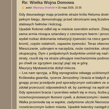
Re: Wielka Wojna Domowa
P
autor:
Maurycy Orański
»
15 maja 2026, 15:35
o
s
Gdy dwunastego maja przednie straże króla Hetuma dostrz
t
pełnym biegu, demonstrując przed obrońcami swą liczebność
stalowych hełmów i kolczug.
Upadek Kolonei odbił się w mieście szerokim echem. Zbiego
sama armia niosąca sztandary z czerwonym lwerm i jerozo
wydał rozkaz dokonania rekwizycji żywności na rzecz garniz
bronić, często ostatnich, zapasów żywności. Teraz obecnoś
Mieszczanie, uzbrojeni w narzędzia, noże rzeźnickie, ukryt
okupacyjną. Dym z podpalonych budynków uniósł się nad m
straty, rzucili się na straże pilnujące mechanizmów podn
po chwili ze zgrzytem zacząć piąć się w górę.
Maurycy błyskawicznie dobył miecza.
– Los nam sprzyja, a Bóg wynagradza odwagę uciśnionych!
Królewska gwardia, rycerze Jerozolimy i bracia w białych p
gnając przez przedpole pod sporadycznym ostrzałem ze zd
zdołał przerzucić odpowiednich sił, by zamknąć na wpół o
Gdy spieszeni bracia i rycerstwo wdarli się w mury, liczba
rozemocjonowanym tłumem cywili, a doświczonymi i świet
Walka przeniosła się w wąskie, zadymione uliczki Neoceza
rozwścieczonym ludem miasta. Upadek twierdzy nastąpił za