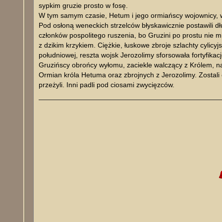
sypkim gruzie prosto w fosę.
W tym samym czasie, Hetum i jego ormiańscy wojownicy, 
Pod osłoną weneckich strzelców błyskawicznie postawili dł
członków pospolitego ruszenia, bo Gruzini po prostu nie mie
z dzikim krzykiem. Ciężkie, łuskowe zbroje szlachty cylicy
południowej, reszta wojsk Jerozolimy sforsowała fortyfikac
Gruzińscy obrońcy wyłomu, zaciekle walczący z Królem, nag
Ormian króla Hetuma oraz zbrojnych z Jerozolimy. Zostali
przeżyli. Inni padli pod ciosami zwycięzców.