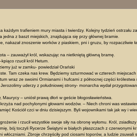
ukiwanie zaawansowane
a każdym trafieniem mury miasta i twierdzy. Kolejny tydzień ostrzału z
 jedna z baszt miejskich, znajdująca się przy głównej bramie.
e, nakazał znoszenie worków z piaskiem, pni i gruzu, by rozpaczliwie ł
 wrota – zauważył król, wskazując na nietkniętą główną bramę.
kpiąco rzucił król Hetum.
ziemy już w zamku- powiedział Orański
wiste. Tam czeka nas krew. Będziemy szturmować w czterech miejscach
Hetum wraz ze swoimi Ormianami i hufcami z północnej części królestwa
k Jerozolimy uderzy z południowej strony- monarcha wydał przygotowan
, Maurycy – uniósł prawą dłoń w geście błogosławieństwa.
ak krzyża nad pochylonymi głowami wodzów. – Niech chroni was wstawie
amięć Kościół czci w dniu dzisiejszym. Byli wojownikami tak jak wy i 
żenie i rzucił wszystkie swoje siły na obronę wyłomu. Król, zsiadłszy 
mię, bój toczyli Rycerze Świątyni w białych płaszczach z czerwonymi k
ugimi włóczniami. Zbroje chrzęściły pod ciosami toporów, a ludzie zsuwali