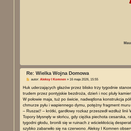
Maur
Re: Wielka Wojna Domowa
P
autor:
Aleksy I Komnen
»
16 maja 2026, 15:55
o
s
Huk uderzających głazów przez blisko trzy tygodnie stan
t
trudem przez pontyjskie bezdroża, dzień i noc pluły kami
W połowie maja, tuż po świcie, nadwątlona konstrukcja pó
chmurze pyłu i wapiennego dymu, potężny fragment muru ru
– Ruszać! – krótki, gardłowy rozkaz przeszedł wzdłuż linii
Topory błysnęły w słońcu, gdy ciężka piechota cesarska, r
tygodni głodu, bronili się w ruinach z wściekłością desper
szybko zabarwiło się na czerwono. Aleksy I Komnen obser