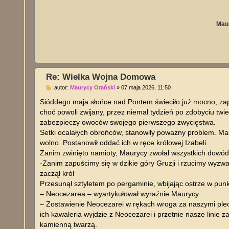
Maur
Re: Wielka Wojna Domowa
P
autor:
Maurycy Orański
»
07 maja 2026, 11:50
o
s
Sióddego maja słońce nad Pontem świeciło już mocno, zapo
t
choć powoli zwijany, przez niemal tydzień po zdobyciu twi
zabezpieczy owoców swojego pierwszego zwycięstwa.
Setki ocalałych obrońców, stanowiły poważny problem. Mau
wolno. Postanowił oddać ich w ręce królowej Izabeli.
Zanim zwinięto namioty, Maurycy zwołał wszystkich dowó
-Zanim zapuścimy się w dzikie góry Gruzji i rzucimy wyzw
zaczął król
Przesunął sztyletem po pergaminie, wbijając ostrze w punkt
– Neocezarea – wyartykułował wyraźnie Maurycy.
– Zostawienie Neocezarei w rękach wroga za naszymi pl
ich kawaleria wyjdzie z Neocezarei i przetnie nasze linie
kamienną twarzą.