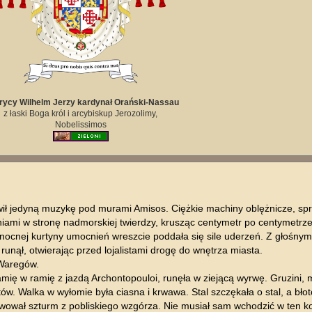
ycy Wilhelm Jerzy kardynał Orański-Nassau
z łaski Boga król i arcybiskup Jerozolimy,
Nobelissimos
owił jedyną muzykę pod murami Amisos. Ciężkie machiny oblężnicze, 
eniami w stronę nadmorskiej twierdzy, krusząc centymetr po centymetrz
łnocnej kurtyny umocnień wreszcie poddała się sile uderzeń. Z głośnym
nął, otwierając przed lojalistami drogę do wnętrza miasta.
 Waregów.
amię w ramię z jazdą Archontopouloi, runęła w ziejącą wyrwę. Gruzini,
atów. Walka w wyłomie była ciasna i krwawa. Stal szczękała o stal, a bło
wował szturm z pobliskiego wzgórza. Nie musiał sam wchodzić w ten k