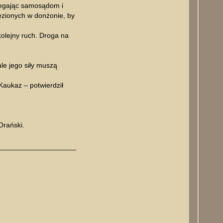
biegając samosądom i
ęzionych w donżonie, by
kolejny ruch. Droga na
le jego siły muszą
aukaz – potwierdził
Orański.