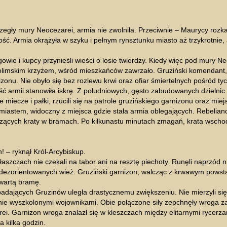
egły mury Neocezarei, armia nie zwolniła. Przeciwnie – Maurycy rozka
. Armia okrążyła w szyku i pełnym rynsztunku miasto aż trzykrotnie, a
wie i kupcy przynieśli wieści o losie twierdzy. Kiedy więc pod mury N
limskim krzyżem, wśród mieszkańców zawrzało. Gruziński komendant, k
onu. Nie obyło się bez rozlewu krwi oraz ofiar śmiertelnych pośród tyc
ć armii stanowiła iskrę. Z południowych, gęsto zabudowanych dzielnic 
e miecze i pałki, rzucili się na patrole gruzińskiego garnizonu oraz mi
iastem, widoczny z miejsca gdzie stała armia oblegających. Rebelianc
oszących kraty w bramach. Po kilkunastu minutach zmagań, krata wscho
 – ryknął Król-Arcybiskup.
łaszczach nie czekali na tabor ani na resztę piechoty. Runęli naprzód 
ezorientowanych wież. Gruziński garnizon, walcząc z krwawym powsta
twartą bramę.
 padających Gruzinów uległa drastycznemu zwiększeniu. Nie mierzyli się 
nie wyszkolonymi wojownikami. Obie połączone siły zepchnęły wroga z
rei. Garnizon wroga znalazł się w kleszczach między elitarnymi rycer
 kilka godzin.