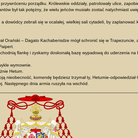
a przywróceniu porządku. Królewskie oddziały, patrolowały ulice, zapo
ów był tak potężny, że wielu jeńców musiało zostać natychmiast uwi
 dowódcy zebrali się w ocalałej, wielkiej sali cytadeli, by zaplanować 
 Orański – Dagato Kachaberisdze mógł schronić się w Trapezuncie, a
aipert.
schodnią flankę i zyskamy doskonałą bazę wypadową do uderzenia na K
zwykle wymownie.
ożnie Hetum.
ją nieobecność, komendę będziesz trzymał ty, Hetumie-odpowiedział 
ej. Następnego dnia armia ruszyła na wschód.