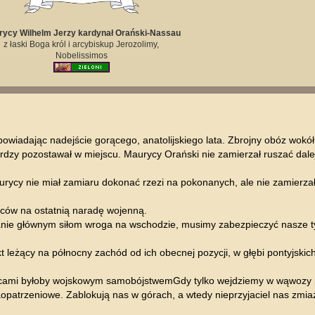
ycy Wilhelm Jerzy kardynał Orański-Nassau
z łaski Boga król i arcybiskup Jerozolimy,
Nobelissimos
wiadając nadejście gorącego, anatolijskiego lata. Zbrojny obóz wokół
erdzy pozostawał w miejscu. Maurycy Orański nie zamierzał ruszać dalej
rycy nie miał zamiaru dokonać rzezi na pokonanych, ale nie zamierzał
dców na ostatnią naradę wojenną.
anie głównym siłom wroga na wschodzie, musimy zabezpieczyć nasze tył
 leżący na północny zachód od ich obecnej pozycji, w głębi pontyjskich
ecami byłoby wojskowym samobójstwemGdy tylko wejdziemy w wąwozy 
 zaopatrzeniowe. Zablokują nas w górach, a wtedy nieprzyjaciel nas zmia