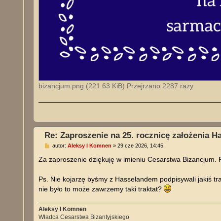
bizancjum.png (221.63 KiB) Przejrzano 2287 razy
Re: Zaproszenie na 25. rocznicę założenia H
P
autor:
Aleksy I Komnen
»
29 cze 2026, 14:45
o
s
Za zaproszenie dziękuję w imieniu Cesarstwa Bizancjum. 
t
Ps. Nie kojarzę byśmy z Hasselandem podpisywali jakiś tr
nie było to może zawrzemy taki traktat?
Aleksy I Komnen
Władca Cesarstwa Bizantyjskiego