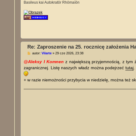
Basileus kai Autokratōr Rhōmaíōn
Re: Zaproszenie na 25. rocznicę założenia H
P
autor:
Vilarte
»
29 cze 2026, 23:38
o
s
@Aleksy I Komnen
z największą przyjemnością, z tym ż
t
zagranicznej. Listę naszych władz można podejrzeć
tutaj
.
+ w razie niemożności przybycia w niedzielę, można też skr