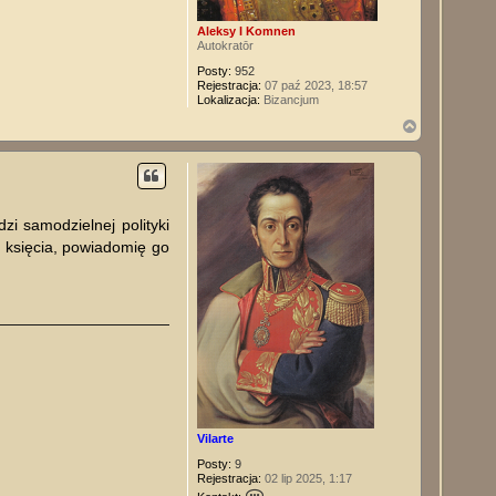
Aleksy I Komnen
Autokratōr
Posty:
952
Rejestracja:
07 paź 2023, 18:57
Lokalizacja:
Bizancjum
N
a
g
ó
r
ę
i samodzielnej polityki
u księcia, powiadomię go
Vilarte
Posty:
9
Rejestracja:
02 lip 2025, 1:17
S