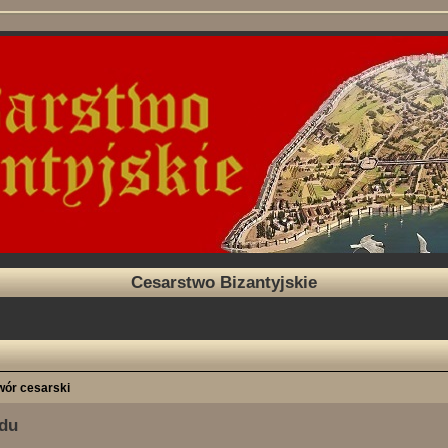
Cesarstwo Bizantyjskie
wór cesarski
ndu