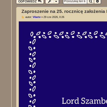
Szukaj
Wysz
ODPOWIEDZ
Zaproszenie na 25. rocznicę założeni
P
autor:
Vilarte
»
29 cze 2026, 0:26
o
s
t