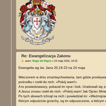
Re: Ewangelizacja Zakonu
P
autor:
Hugo de Payns
»
24 maja 2026, 18:25
o
s
Ewangelia wg św. Jana 20,19-23 na 24 maja
t
Wieczorem w dniu zmartwychwstania, tam gdzie przebywali
pośrodku i rzekł do nich: «Pokój wam!»
A to powiedziawszy, pokazał im ręce i bok. Uradowali się 
A Jezus znowu rzekł do nich: «Pokój wam! Jak Ojciec Mnie 
Po tych słowach tchnął na nich i powiedział im: «Weźmijc
Którym odpuścicie grzechy, są im odpuszczone, a którym 