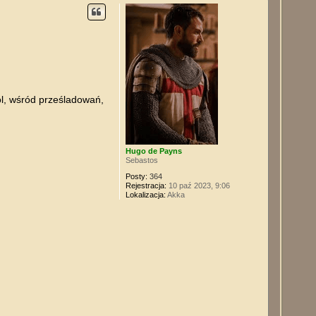
ó
r
ę
pól, wśród prześladowań,
Hugo de Payns
Sebastos
Posty:
364
Rejestracja:
10 paź 2023, 9:06
Lokalizacja:
Akka