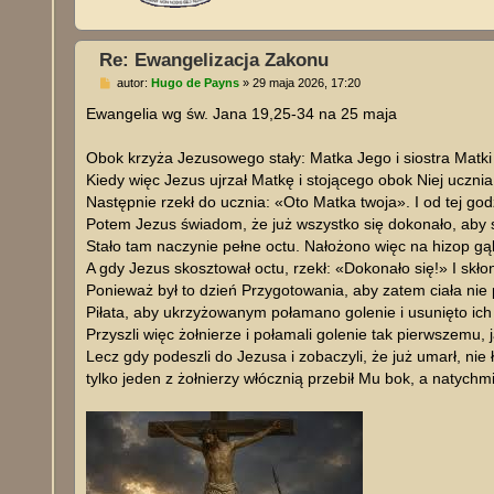
Re: Ewangelizacja Zakonu
P
autor:
Hugo de Payns
»
29 maja 2026, 17:20
o
s
Ewangelia wg św. Jana 19,25-34 na 25 maja
t
Obok krzyża Jezusowego stały: Matka Jego i siostra Matki
Kiedy więc Jezus ujrzał Matkę i stojącego obok Niej ucznia
Następnie rzekł do ucznia: «Oto Matka twoja». I od tej god
Potem Jezus świadom, że już wszystko się dokonało, aby s
Stało tam naczynie pełne octu. Nałożono więc na hizop gą
A gdy Jezus skosztował octu, rzekł: «Dokonało się!» I skł
Ponieważ był to dzień Przygotowania, aby zatem ciała nie
Piłata, aby ukrzyżowanym połamano golenie i usunięto ich 
Przyszli więc żołnierze i połamali golenie tak pierwszemu, 
Lecz gdy podeszli do Jezusa i zobaczyli, że już umarł, nie 
tylko jeden z żołnierzy włócznią przebił Mu bok, a natychm