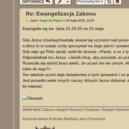
Szukaj
Wysz
ODPOWIEDZ
Re: Ewangelizacja Zakonu
P
autor:
Hugo de Payns
»
24 maja 2026, 11:54
o
s
Ewangelia wg św. Jana 21,20-25 na 23 maja
t
Gdy Jezus zmartwychwstały ukazał się uczniom nad jeziore
a który to w czasie uczty spoczywał na Jego piersi i powiedz
Gdy więc go Piotr ujrzał, rzekł do Jezusa: «Panie, a co z 
Odpowiedział mu Jezus: «Jeżeli chcę, aby pozostał, aż prz
Rozeszła się wśród braci wieść, że uczeń ów nie umrze. Ale
tobie do tego?»
Ten właśnie uczeń daje świadectwo o tych sprawach i on je
Jest ponadto wiele innych rzeczy, których Jezus dokonał, a
by napisać.
Wielki Mistrz Zakonu Ubogich Rycerzy Chrystusa i Świątyni Salomo
Kardynał diakon Kościoła Świętego Jana Chrzciciela