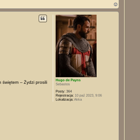
N
a
g
ó
r
ę
Hugo de Payns
 świętem – Żydzi prosili
Sebastos
Posty:
364
Rejestracja:
10 paź 2023, 9:06
Lokalizacja:
Akka