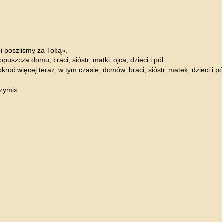
 i poszliśmy za Tobą».
szcza domu, braci, sióstr, matki, ojca, dzieci i pól
roć więcej teraz, w tym czasie, domów, braci, sióstr, matek, dzieci i 
szymi».