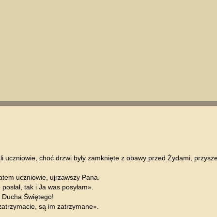
 uczniowie, choć drzwi były zamknięte z obawy przed Żydami, przysze
zatem uczniowie, ujrzawszy Pana.
posłał, tak i Ja was posyłam».
ie Ducha Świętego!
zatrzymacie, są im zatrzymane».