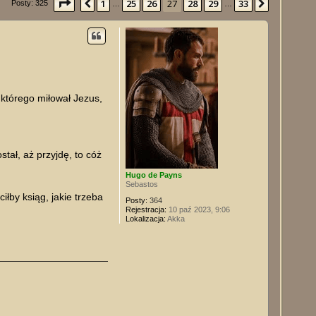
Strona
27
z
33
1
25
26
27
28
29
33
Poprzednia
Następna
Posty: 325
…
…
 którego miłował Jezus,
tał, aż przyjdę, to cóż
Hugo de Payns
Sebastos
iłby ksiąg, jakie trzeba
Posty:
364
Rejestracja:
10 paź 2023, 9:06
Lokalizacja:
Akka