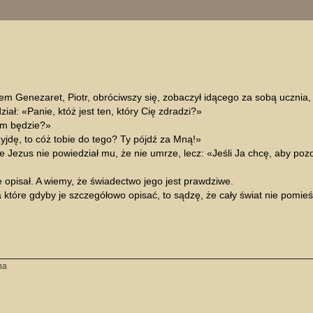
ukiwanie zaawansowane
m Genezaret, Piotr, obróciwszy się, zobaczył idącego za sobą ucznia,
iał: «Panie, któż jest ten, który Cię zdradzi?»
tym będzie?»
yjdę, to cóż tobie do tego? Ty pójdź za Mną!»
 Jezus nie powiedział mu, że nie umrze, lecz: «Jeśli Ja chcę, aby pozos
 opisał. A wiemy, że świadectwo jego jest prawdziwe.
 które gdyby je szczegółowo opisać, to sądzę, że cały świat nie pomieśc
na