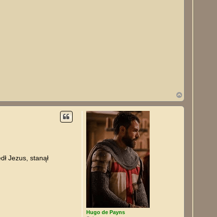
N
a
g
ó
r
ę
dł Jezus, stanął
Hugo de Payns