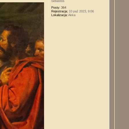
Sebastos
Posty:
364
Rejestracja:
10 paź 2023, 9:06
Lokalizacja:
Akka