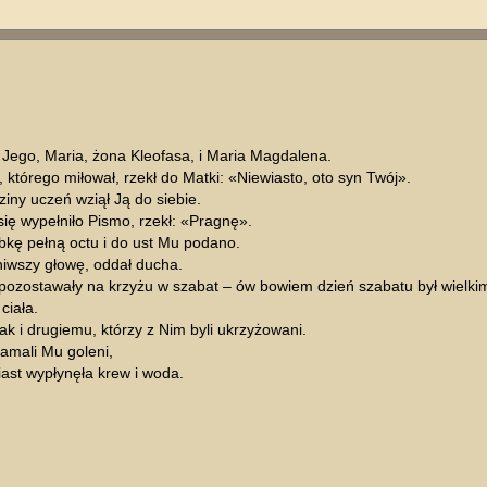
 Jego, Maria, żona Kleofasa, i Maria Magdalena.
, którego miłował, rzekł do Matki: «Niewiasto, oto syn Twój».
ziny uczeń wziął Ją do siebie.
ię wypełniło Pismo, rzekł: «Pragnę».
bkę pełną octu i do ust Mu podano.
oniwszy głowę, oddał ducha.
 pozostawały na krzyżu w szabat – ów bowiem dzień szabatu był wielkim
ciała.
jak i drugiemu, którzy z Nim byli ukrzyżowani.
łamali Mu goleni,
iast wypłynęła krew i woda.