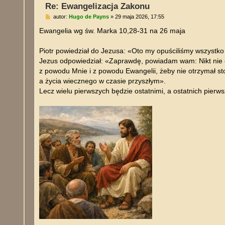
Re: Ewangelizacja Zakonu
P
autor:
Hugo de Payns
»
29 maja 2026, 17:55
o
s
Ewangelia wg św. Marka 10,28-31 na 26 maja
t
Piotr powiedział do Jezusa: «Oto my opuściliśmy wszystko
Jezus odpowiedział: «Zaprawdę, powiadam wam: Nikt nie opu
z powodu Mnie i z powodu Ewangelii, żeby nie otrzymał stok
a życia wiecznego w czasie przyszłym».
Lecz wielu pierwszych będzie ostatnimi, a ostatnich pierw