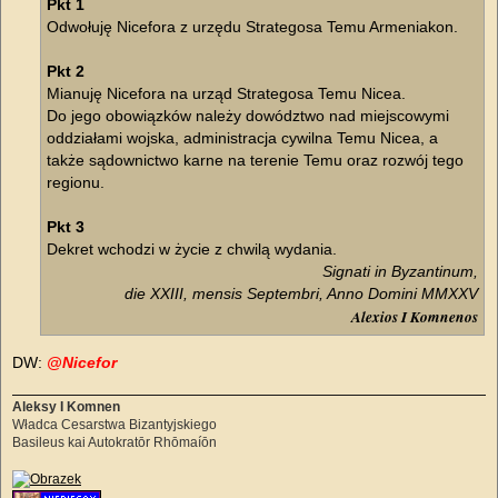
Pkt 1
Odwołuję Nicefora z urzędu Strategosa Temu Armeniakon.
Pkt 2
Mianuję Nicefora na urząd Strategosa Temu Nicea.
Do jego obowiązków należy dowództwo nad miejscowymi
oddziałami wojska, administracja cywilna Temu Nicea, a
także sądownictwo karne na terenie Temu oraz rozwój tego
regionu.
Pkt 3
Dekret wchodzi w życie z chwilą wydania.
Signati in Byzantinum,
die XXIII, mensis Septembri, Anno Domini MMXXV
Alexios I Komnenos
DW:
@Nicefor
Aleksy I Komnen
Władca Cesarstwa Bizantyjskiego
Basileus kai Autokratōr Rhōmaíōn