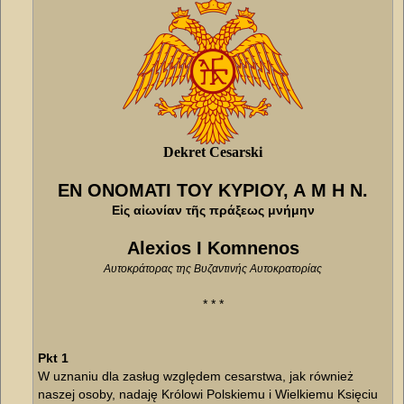
Dekret Cesarski
ΕΝ ΟΝΟΜΑΤΙ ΤΟΥ ΚΥΡΙΟΥ, Α Μ Η Ν.
Εἰς αἰωνίαν τῆς πράξεως μνήμην
Alexios I Komnenos
Αυτοκράτορας της Βυζαντινής Αυτοκρατορίας
* * *
Pkt 1
W uznaniu dla zasług względem cesarstwa, jak również
naszej osoby, nadaję Królowi Polskiemu i Wielkiemu Księciu