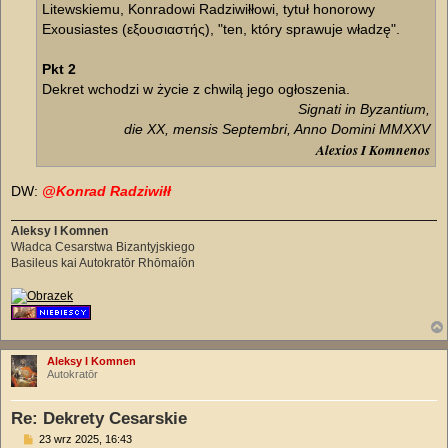
Litewskiemu, Konradowi Radziwiłłowi, tytuł honorowy
Exousiastes (εξουσιαστής), "ten, który sprawuje władzę".
Pkt 2
Dekret wchodzi w życie z chwilą jego ogłoszenia.
Signati in Byzantium,
die XX, mensis Septembri, Anno Domini MMXXV
Alexios I Komnenos
DW:
@Konrad Radziwiłł
Aleksy I Komnen
Władca Cesarstwa Bizantyjskiego
Basileus kai Autokratōr Rhōmaíōn
Aleksy I Komnen
Autokratōr
Re: Dekrety Cesarskie
P
23 wrz 2025, 16:43