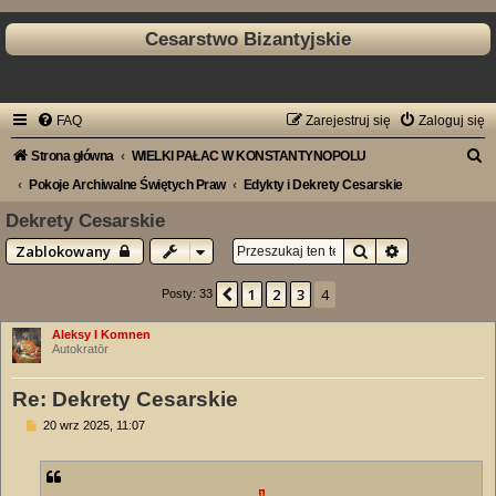
Cesarstwo Bizantyjskie
FAQ
Zarejestruj się
Zaloguj się
S
Strona główna
WIELKI PAŁAC W KONSTANTYNOPOLU
z
Pokoje Archiwalne Świętych Praw
Edykty i Dekrety Cesarskie
u
Dekrety Cesarskie
k
Szukaj
Wyszukiwani
Zablokowany
a
1
2
3
4
Poprzednia
Posty: 33
j
Aleksy I Komnen
Autokratōr
Re: Dekrety Cesarskie
P
20 wrz 2025, 11:07
o
s
t