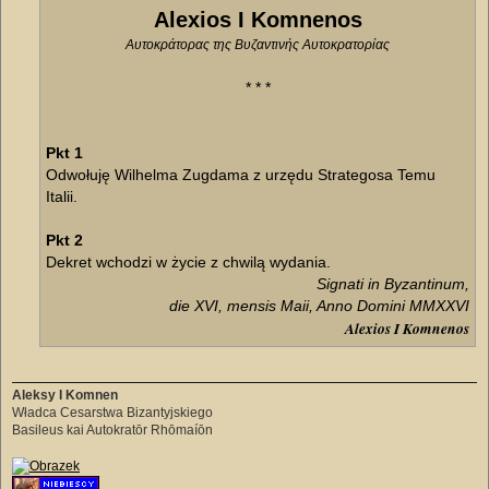
Alexios I Komnenos
Αυτοκράτορας της Βυζαντινής Αυτοκρατορίας
* * *
Pkt 1
Odwołuję Wilhelma Zugdama z urzędu Strategosa Temu
Italii.
Pkt 2
Dekret wchodzi w życie z chwilą wydania.
Signati in Byzantinum,
die XVI, mensis Maii, Anno Domini MMXXVI
Alexios I Komnenos
Aleksy I Komnen
Władca Cesarstwa Bizantyjskiego
Basileus kai Autokratōr Rhōmaíōn