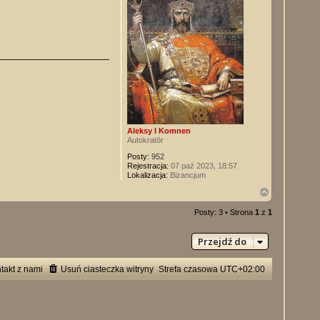
ę
Aleksy I Komnen
Autokratōr
Posty:
952
Rejestracja:
07 paź 2023, 18:57
Lokalizacja:
Bizancjum
N
a
g
Posty: 3 • Strona
1
z
1
ó
r
Przejdź do
ę
takt z nami
Usuń ciasteczka witryny
Strefa czasowa
UTC+02:00