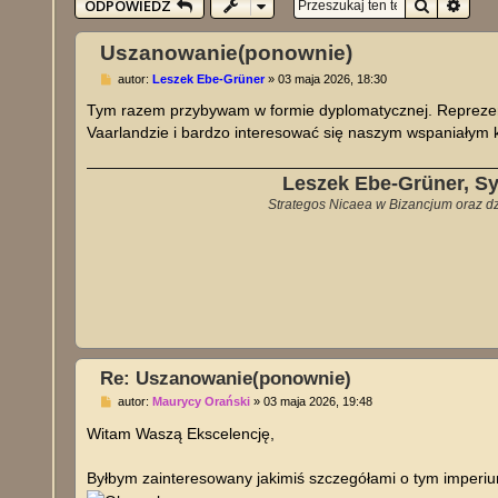
Szukaj
Wysz
ODPOWIEDZ
Uszanowanie(ponownie)
P
autor:
Leszek Ebe-Grüner
»
03 maja 2026, 18:30
o
s
Tym razem przybywam w formie dyplomatycznej. Reprezentu
t
Vaarlandzie i bardzo interesować się naszym wspaniały
Leszek Ebe-Grüner, S
Strategos Nicaea w Bizancjum oraz dzi
Re: Uszanowanie(ponownie)
P
autor:
Maurycy Orański
»
03 maja 2026, 19:48
o
s
Witam Waszą Ekscelencję,
t
Byłbym zainteresowany jakimiś szczegółami o tym imperiu