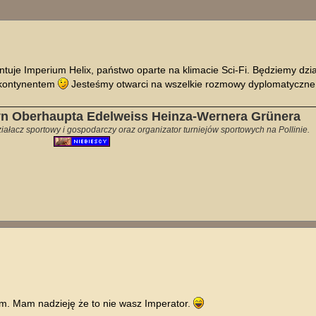
ukiwanie zaawansowane
je Imperium Helix, państwo oparte na klimacie Sci-Fi. Będziemy dzia
m kontynentem
Jesteśmy otwarci na wszelkie rozmowy dyplomatyczn
yn Oberhaupta Edelweiss Heinza-Wernera Grünera
ałacz sportowy i gospodarczy oraz organizator turniejów sportowych na Pollinie.
m. Mam nadzieję że to nie wasz Imperator.