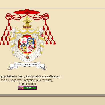
ycy Wilhelm Jerzy kardynał Orański-Nassau
z łaski Boga król i arcybiskup Jerozolimy,
Nobelissimos