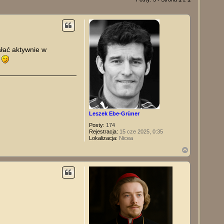
łać aktywnie w
e
Leszek Ebe-Grüner
Posty:
174
Rejestracja:
15 cze 2025, 0:35
Lokalizacja:
Nicea
N
a
g
ó
r
ę