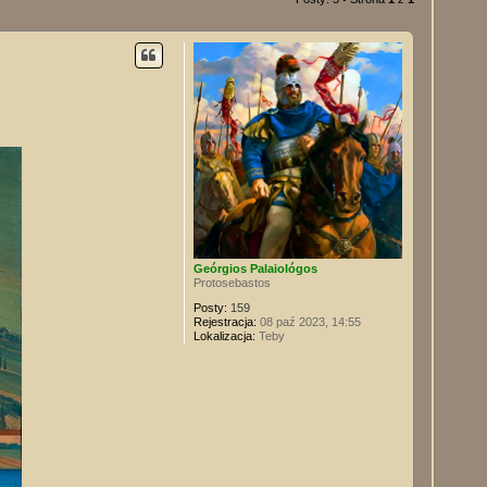
Geórgios Palaiológos
Protosebastos
Posty:
159
Rejestracja:
08 paź 2023, 14:55
Lokalizacja:
Teby