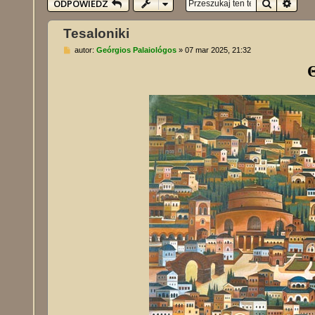
Szukaj
Wysz
ODPOWIEDZ
Tesaloniki
P
autor:
Geórgios Palaiológos
»
07 mar 2025, 21:32
o
Θ
s
t