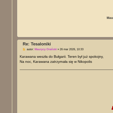
Maur
Re: Tesaloniki
P
autor:
Maurycy Orański
»
26 mar 2026, 10:33
o
s
Karawana weszła do Bułgarii. Teren był już spokojny,
t
Na noc, Karawana zatrzymała się w Nikopolis