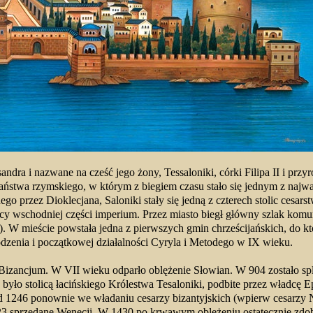
ra i nazwane na cześć jego żony, Tessaloniki, córki Filipa II i przyro
państwa rzymskiego, w którym z biegiem czasu stało się jednym z najw
przez Dioklecjana, Saloniki stały się jedną z czterech stolic cesars
icy wschodniej części imperium. Przez miasto biegł główny szlak kom
. W mieście powstała jedna z pierwszych gmin chrześcijańskich, do k
odzenia i początkowej działalności Cyryla i Metodego w IX wieku.
ą Bizancjum. W VII wieku odparło oblężenie Słowian. W 904 zostało s
o stolicą łacińskiego Królestwa Tesaloniki, podbite przez władcę E
Od 1246 ponownie we władaniu cesarzy bizantyjskich (wpierw cesarzy 
3 sprzedane Wenecji. W 1430 po krwawym oblężeniu ostatecznie zdo