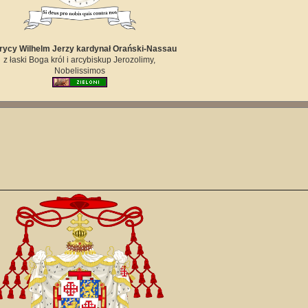
ycy Wilhelm Jerzy kardynał Orański-Nassau
z łaski Boga król i arcybiskup Jerozolimy,
Nobelissimos