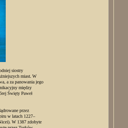
dniej siostry
ażniejszych miast. W
twa, a za panowania jego
unikacyjny między
tórej Święty Paweł
plądrowane przez
piru w latach 1227–
Nicei). W 1387 zdobyte
byte przez Turków,