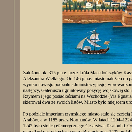
Założone ok. 315 p.n.e. przez króla Macedończyków Kassand
Aleksandra Wielkiego. Od 146 p.n.e. miasto należało do 
wyniku nowego podziału administracyjnego, wprowadzonego 
następcy, Galeriusza ugruntowały pozycję wojskowej stol
Rzymem i jego posiadłościami na Wschodzie (Via Egnatia)
skierował dwa ze swoich listów. Miasto było miejscem ur
Po podziale imperium rzymskiego miasto stało się części
Arabów, a w 1185 przez Normanów. W latach 1204–1224 był
1242 było stolicą efemerycznego Cesarstwa Tesaloniki. 
przez Turków, odzyskane przez Bizancjum w 1405, w 142