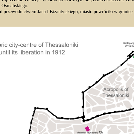
um Osmańskiego.
od przewodnictwem Jana I Bizantyjskiego, miasto powróciło w granice 