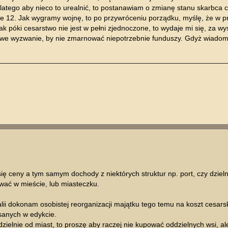
latego aby nieco to urealnić, to postanawiam o zmianę stanu skarbca ce
nie 12. Jak wygramy wojnę, to po przywróceniu porządku, myślę, że w p
k póki cesarstwo nie jest w pełni zjednoczone, to wydaje mi się, za w
kowe wyzwanie, by nie zmarnować niepotrzebnie funduszy. Gdyż wiadom
 ceny a tym samym dochody z niektórych struktur np. port, czy dziel
wać w mieście, lub miasteczku.
alii dokonam osobistej reorganizacji majątku tego temu na koszt cesarsk
sanych w edykcie.
elnie od miast, to proszę aby raczej nie kupować oddzielnych wsi, al