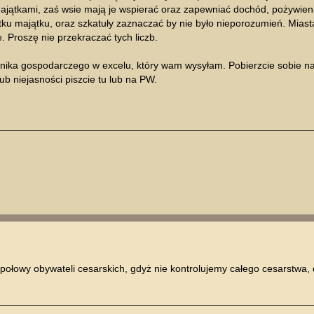
ajątkami, zaś wsie mają je wspierać oraz zapewniać dochód, pożywienie
ątku majątku, oraz szkatuły zaznaczać by nie było nieporozumień. Mias
ie. Proszę nie przekraczać tych liczb.
ika gospodarczego w excelu, który wam wysyłam. Pobierzcie sobie na 
ub niejasności piszcie tu lub na PW.
 połowy obywateli cesarskich, gdyż nie kontrolujemy całego cesarstwa,