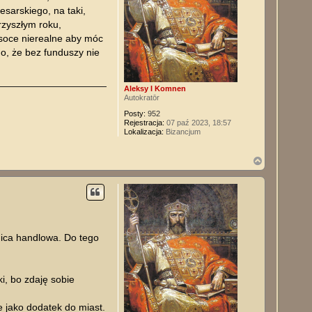
sarskiego, na taki,
rzyszłym roku,
ysoce nierealne aby móc
o, że bez funduszy nie
Aleksy I Komnen
Autokratōr
Posty:
952
Rejestracja:
07 paź 2023, 18:57
Lokalizacja:
Bizancjum
N
a
g
ó
r
ę
nica handlowa. Do tego
i, bo zdaję sobie
e jako dodatek do miast.