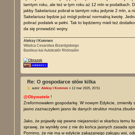
tamtym roku, ale też w tym roku aż 12 mln w podatkach. D
jakby Sakelariusz pobrał w tamtym roku jedynie 2 mln, a 
Sakelariusz będzie już mógł pobrać normalną kwotę. Jedna
pobrać podatek w pełni. Tak to będziemy mieli też dodat
da się prowadzić wojny.
Aleksy I Komnen
Władca Cesarstwa Bizantyjskiego
Basileus kai Autokratōr Rhōmaíōn
Re: O gospodarce słów kilka
P
autor:
Aleksy I Komnen
»
12 mar 2025, 20:51
o
s
@Obywatele
!
t
Zreformowałem gospodarkę. W nowym Edykcie, zmieniły się
jasno zaznaczyłem jasno ile danych struktur można zbudo
Jako, że pojawiły się pewne niejasności w skarbcu temu It
sprawę, że wynikły one z nie do końca jasnych zasada spi
Pomimo, że nie ma w edykcie zakazanego zakupu wsi, oddzi