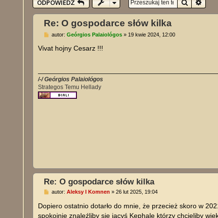
Szukaj
Wysz
ODPOWIEDZ
Re: O gospodarce słów kilka
P
autor:
Geórgios Palaiológos
»
19 kwie 2024, 12:00
o
s
Vivat hojny Cesarz !!!
t
/-/ Geórgios Palaiológos
Strategos Temu Hellady
Re: O gospodarce słów kilka
P
autor:
Aleksy I Komnen
»
26 lut 2025, 19:04
o
s
Dopiero ostatnio dotarło do mnie, że przecież skoro w 202
t
spokojnie znaleźliby się jacyś Kephale którzy chcieliby wi