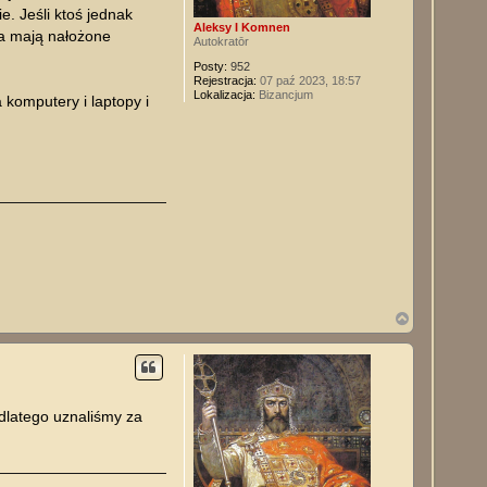
. Jeśli ktoś jednak
Aleksy I Komnen
ta mają nałożone
Autokratōr
Posty:
952
Rejestracja:
07 paź 2023, 18:57
Lokalizacja:
Bizancjum
komputery i laptopy i
N
a
g
ó
r
ę
 dlatego uznaliśmy za