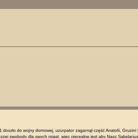
ukiwanie zaawansowane
1 doszło do wojny domowej, uzurpator zagarnął część Anatolii, Gruzini
ększej swobody dla swych miast, więc nierealne jest aby Nasz Sakelariu