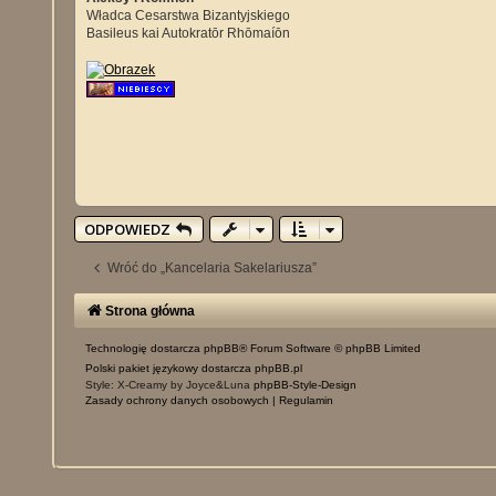
Władca Cesarstwa Bizantyjskiego
Basileus kai Autokratōr Rhōmaíōn
ODPOWIEDZ
Wróć do „Kancelaria Sakelariusza”
Strona główna
Technologię dostarcza
phpBB
® Forum Software © phpBB Limited
Polski pakiet językowy dostarcza
phpBB.pl
Style: X-Creamy by Joyce&Luna
phpBB-Style-Design
Zasady ochrony danych osobowych
|
Regulamin