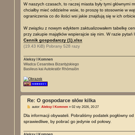
W naszych czasach, to raczej miasta były tymi głównymi m
chciałby mieć oddzielne wsie, to proszę to stosownie w w
ograniczenia co do ilości wsi jakie znajdują się w ich orbic
W związku z nowym edyktem zaktualizowałem tabelkę cenn
przy zakupie majątków wspierajcie się nim. W razie pytań l
Cennik gospodarczy (1).xlsx
(19.43 KiB) Pobrany 528 razy
Aleksy I Komnen
Władca Cesarstwa Bizantyjskiego
Basileus kai Autokratōr Rhōmaíōn
Re: O gospodarce słów kilka
P
autor:
Aleksy I Komnen
»
02 sty 2026, 20:27
o
s
Dla informacji obywateli. Pobraliśmy podatek pogłówny od
t
sprawiedliwe, by pobrać go jedynie od połowy.
Aleksy I Komnen