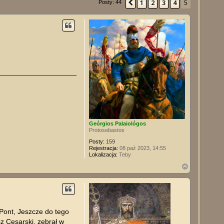
1
2
3
4
5
Poprzednia
Posty: 44
Geórgios Palaiológos
Protosebastos
Posty:
159
Rejestracja:
08 paź 2023, 14:55
Lokalizacja:
Teby
N
a
g
ó
r
ę
 Pont, Jeszcze do tego
sz Cesarski, zebrał w