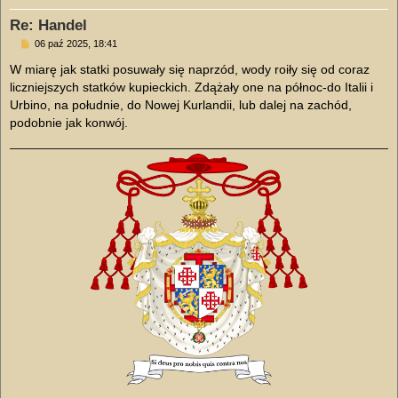
Re: Handel
P
06 paź 2025, 18:41
o
s
W miarę jak statki posuwały się naprzód, wody roiły się od coraz
t
liczniejszych statków kupieckich. Zdążały one na północ-do Italii i
Urbino, na południe, do Nowej Kurlandii, lub dalej na zachód,
podobnie jak konwój.