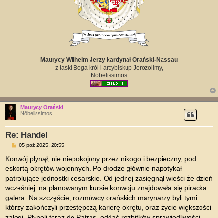
Maurycy Wilhelm Jerzy kardynał Orański-Nassau
z łaski Boga król i arcybiskup Jerozolimy,
Nobelissimos
Maurycy Orański
Nōbelissimos
Re: Handel
P
05 paź 2025, 20:55
o
s
Konwój płynął, nie niepokojony przez nikogo i bezpieczny, pod
t
eskortą okrętów wojennych. Po drodze głównie napotykał
patrolujące jednostki cesarskie. Od jednej zasięgnął wieści że dzień
wcześniej, na planowanym kursie konwoju znajdowała się piracka
galera. Na szczęście, rozmówcy orańskich marynarzy byli tymi
którzy zakończyli przestępczą karierę okrętu, oraz życie większości
załogi. Płynęli teraz do Patras, oddać rozbitków sprawiedliwości.