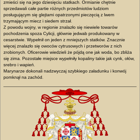
zmieści się na jego dziesięciu statkach. Ormianie chętnie
sprzedawali całe partie różnych przedmiotów ludziom
posługującym się glejtami opatrzonymi pieczęcią z lwem
trzymającym miecz i siedem strzał.
Z powodu wojny, w regionie znalazło się niewiele towarów
pochodzenia spoza Cylicji, głównie jedwab produkowany w
cesarstwie. Wypełnił on jeden z mniejszych statków. Znacznie
więcej znalazło się owoców cytrusowych i przetworów z nich
zrobionych. Oficerowie wiedzieli że pójdą one jak woda, bo zbliża
się zima. Pozostałe miejsce wypełniły kopaliny takie jak cynk, ołów,
srebro i wapień.
Marynarze dokonali nadzwyczaj szybkiego załadunku i konwój
pomknął na zachód.