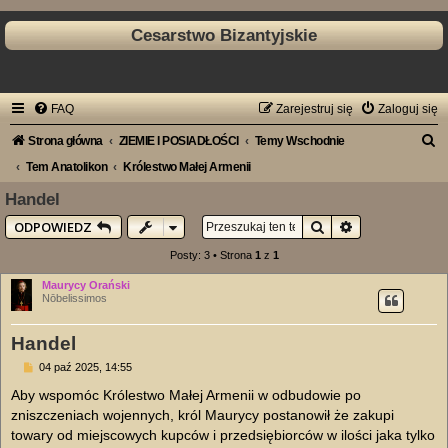
Cesarstwo Bizantyjskie
FAQ
Zarejestruj się
Zaloguj się
S
Strona główna
ZIEMIE I POSIADŁOŚCI
Temy Wschodnie
z
Tem Anatolikon
Królestwo Małej Armenii
u
Handel
k
Szukaj
Wyszukiwanie
ODPOWIEDZ
a
Posty: 3 • Strona
1
z
1
j
Maurycy Orański
Nōbelissimos
Handel
P
04 paź 2025, 14:55
o
s
Aby wspomóc Królestwo Małej Armenii w odbudowie po
t
zniszczeniach wojennych, król Maurycy postanowił że zakupi
towary od miejscowych kupców i przedsiębiorców w ilości jaka tylko