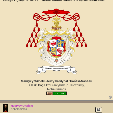
Maurycy Wilhelm Jerzy kardynał Orański-Nassau
z łaski Boga król i arcybiskup Jerozolimy,
Nobelissimos
Maurycy Orański
Nōbelissimos