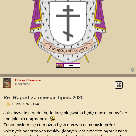
Aleksy I Komnen
Autokratōr
Re: Raport za miesiąc lipiec 2025
P
19 sie 2025, 21:50
o
s
Jak obywatele nadal będą tacy aktywni to będę musiał pomyśleć
t
nad jakimiś nagrodami..
Zastanawiam się co można by w naszym cesarstwie prócz
kolejnych honorowych tytułów (których jest przecież ograniczona