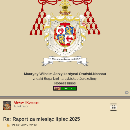
Maurycy Wilhelm Jerzy kardynał Orański-Nassau
z łaski Boga król i arcybiskup Jerozolimy,
Nobelissimos
Aleksy I Komnen
Autokratōr
Re: Raport za miesiąc lipiec 2025
P
19 sie 2025, 22:18
o