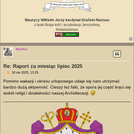
Maurycy Wilhelm Jerzy kardynał Orański-Nassau
z łaski Boga król i arcybiskup Jerozolimy,
Nobelissimos
Nicefor
Re: Raport za miesiąc lipiec 2025
P
18 sie 2025, 13:25
o
s
Pomimo wakacji i okresu urlopowego udaje się nam utrzymać
t
bardzo dużą aktywność. Cieszy też fakt, że spora jej część kręci się
wokół religii i działalności naszej Archidiecezji.