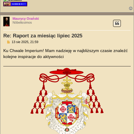
Maurycy Orański
Nōbelissimos
Re: Raport za miesiąc lipiec 2025
P
13 sie 2025, 21:59
o
s
Ku Chwale Imperium! Mam nadzieję w najbliższym czasie znaleźć
t
kolejne inspiracje do aktywności