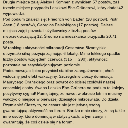
Drugie miejsce zajął Aleksy I Komnen z wynikiem 57 postów, zaś
trzecie miejsce przypadło Leszkowi Ebe-Grünerowi, który dodał 42
wypowiedzi.
Pod podium znaleźli się: Friedrich von Baden (20 postów), Piotr
Asen (18 postów), Geórgios Palaiológos (17 postów). Dalsze
miejsca zajęli pozostali użytkownicy z liczbą postów
nieprzekraczającą 12. Średnio na mieszkańca przypadło 20.71
posta.
W rankingu aktywności mikronacji Cesarstwo Bizantyjskie
utrzymało silną pozycję zajmując 6 lokatę. Mimo lekkiego spadku
liczby postów względem czerwca (315 → 290), aktywność
pozostała na satysfakcjonującym poziomie.
Podsumowując lipiec przyniósł stabilne zaangażowanie, choć
widoczny jest efekt wakacyjny. Szczególnie cieszy dominacja
Maurycego Orańskiego oraz powrót do ścisłej czołówki naszej
cesarskiej osoby. Awans Leszka Ebe-Grünera na podium to kolejny
pozytywny sygnał! Pamiętajmy, że nawet w okresie letnim musimy
walczyć o miejsce w pierwszej dziesiątce mikroświata. Do dzieła,
Rzymianie! Cieszy to, że cesarz nie jest jedyną osobą
gwarantującą aktywność na forum. Bardzo mnie cieszy, że są także
inne osoby, które dominują w statystykach, a tym samym
gwarantują, że coś dzieje się na forum.