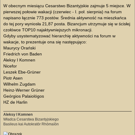
W obecnym miesiącu Cesarstwo Bizantyjskie zajmuje 5 miejsce. W
pierwszej połowie wakacji (czerwiec - I. poł. sierpnia) na forum
napisano łącznie 773 postów. Średnia aktywność na mieszkańca
do tej pory wyniosła 21,87 posta. Bizancjum utrzymuje się w ścisłej
czołówce TOP10 najaktywniejszych mikronacji.
Gdyby usystematyzować hierarchię aktywności na forum w
wakacje, to prezentuje ona się następująco:
Maurycy Orański
Friedrich von Baden
Aleksy I Komnen
Nicefor
Leszek Ebe-Grüner
Piotr Asen
Wilhelm Zugdam
Heinz-Werner Grüner
Geórgios Palaiológos
HZ de Harlin
Aleksy I Komnen
Władca Cesarstwa Bizantyjskiego
Basileus kai Autokratōr Rhōmaíōn