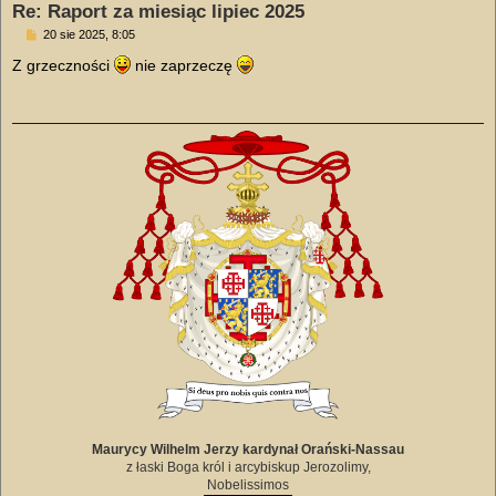
Re: Raport za miesiąc lipiec 2025
P
20 sie 2025, 8:05
o
s
Z grzeczności
nie zaprzeczę
t
Maurycy Wilhelm Jerzy kardynał Orański-Nassau
z łaski Boga król i arcybiskup Jerozolimy,
Nobelissimos