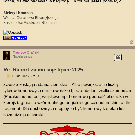
liczba) dawać/nadawać w nagrodę... Ktoś ma jakieś pomysły?
Aleksy I Komnen
Władca Cesarstwa Bizantyjskiego
Basileus kai Autokratōr Rhōmaíōn
Maurycy Orański
Nōbelissimos
Re: Raport za miesiąc lipiec 2025
P
19 sie 2025, 22:10
o
s
Zawsze zostają nadania ziemskie... Albo powiększenie liczby
t
tytułów honorowych o np. dworskie tj. szambelan, wielki szambelan
(Parakoimomenos), wojskowe np. honorowa godność oficerska w
którejś tagmie na wzór realnego angielskiego colonel-in-chief of the
regiment. Dla duchownych mógłby to być honorowy kapelan lub
kaznodzieja cesarski.