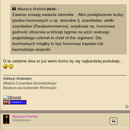
s
t
Maurycy Orański
pisze:
↑
Zawsze zostają nadania ziemskie... Albo powiększenie liczby
tytułów honorowych o np. dworskie tj. szambelan, wielki
szambelan (Parakoimomenos), wojskowe np. honorowa
godność oficerska w którejś tagmie na wzór realnego
angielskiego colonel-in-chief of the regiment. Dla
duchownych mógłby to być honorowy kapelan lub
kaznodzieja cesarski.
O te ostatnie dwa to już wiem komu by się najbardziej podobały...
Aleksy I Komnen
Władca Cesarstwa Bizantyjskiego
Basileus kai Autokratōr Rhōmaíōn
Maurycy Orański
Nōbelissimos