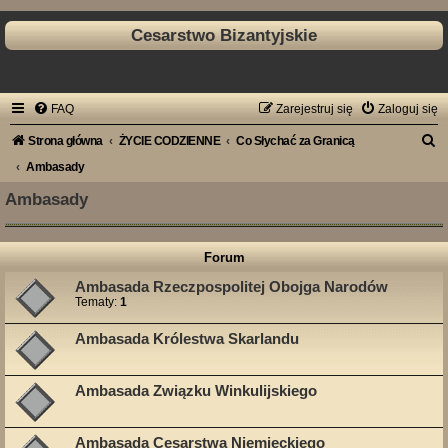
Cesarstwo Bizantyjskie
FAQ
Zarejestruj się
Zaloguj się
S
Strona główna
ŻYCIE CODZIENNE
Co Słychać za Granicą
z
Ambasady
u
Ambasady
k
a
Forum
j
Ambasada Rzeczpospolitej Obojga Narodów
Tematy:
1
Ambasada Królestwa Skarlandu
Ambasada Związku Winkulijskiego
Ambasada Cesarstwa Niemieckiego