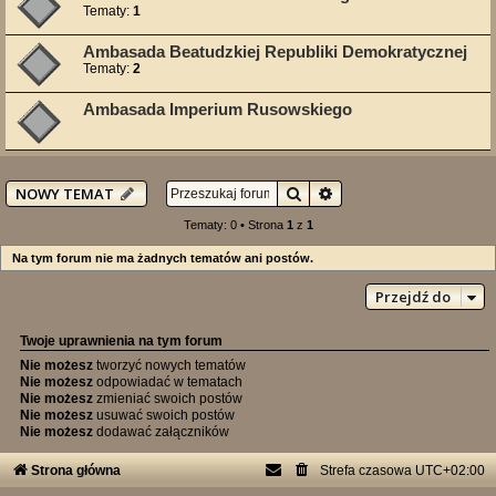
Tematy:
1
Ambasada Beatudzkiej Republiki Demokratycznej
Tematy:
2
Ambasada Imperium Rusowskiego
Szukaj
Wyszukiwanie zaawan
NOWY TEMAT
Tematy: 0 • Strona
1
z
1
Na tym forum nie ma żadnych tematów ani postów.
Przejdź do
Twoje uprawnienia na tym forum
Nie możesz
tworzyć nowych tematów
Nie możesz
odpowiadać w tematach
Nie możesz
zmieniać swoich postów
Nie możesz
usuwać swoich postów
Nie możesz
dodawać załączników
Strona główna
Strefa czasowa
UTC+02:00