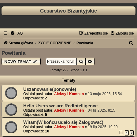
Cesarstwo Bizantyjskie
FAQ
Zarejestruj się
Zaloguj się
S
Strona główna
ŻYCIE CODZIENNE
Powitania
z
Powitania
u
Szukaj
Wyszukiwanie zaawan
NOWY TEMAT
k
Tematy: 22 • Strona
1
z
1
a
Tematy
j
Uszanowanie(ponownie)
Ostatni post autor:
Aleksy I Komnen
«
13 maja 2026, 15:54
Odpowiedzi:
2
Hello Users we are RedIntelligence
Ostatni post autor:
Aleksy I Komnen
«
04 lis 2025, 8:15
Odpowiedzi:
5
Witam(W końcu udało się Zalogować)
Ostatni post autor:
Aleksy I Komnen
«
19 lip 2025, 19:20
Odpowiedzi:
10
1
2