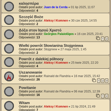
καλησπέρα
Ostatni post autor:
Juan de la Cerda
«
01 lip 2025, 11:07
Odpowiedzi:
4
Szczęść Boże
Ostatni post autor:
Aleksy I Komnen
«
30 cze 2025, 14:55
Odpowiedzi:
2
Δόξα στον Ιησού Χριστό
Ostatni post autor:
Geórgios Palaiológos
«
16 cze 2025, 23:41
Odpowiedzi:
13
1
2
Wielki powrót Słowianina Stojgniewa
Ostatni post autor:
Stojgniew
«
27 maja 2025, 1:45
Odpowiedzi:
2
Powrót z dalekiej północy
Ostatni post autor:
Aleksy I Komnen
«
25 kwie 2025, 22:20
Odpowiedzi:
4
Uszanowanie
Ostatni post autor:
Rainald de Flandria
«
16 mar 2025, 15:42
Odpowiedzi:
26
1
2
3
Powitanie
Ostatni post autor:
Rainald de Flandria
«
06 mar 2025, 12:39
Odpowiedzi:
16
1
2
Witam
Ostatni post autor:
Aleksy I Komnen
«
21 lip 2024, 21:49
Odpowiedzi:
7