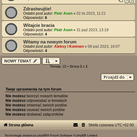
1
2
Zdrastwujtie!
Ostatni post autor:
Piotr Asen
«
02 lis 2023, 11:21
Odpowiedzi:
6
Witajcie bracia
Ostatni post autor:
Piotr Asen
«
31 paź 2023, 13:19
Odpowiedzi:
4
Witamy na nowym forum
Ostatni post autor:
Aleksy I Komnen
«
08 paź 2023, 16:07
Odpowiedzi:
4
NOWY TEMAT
Tematy: 22 • Strona
1
z
1
Przejdź do
Twoje uprawnienia na tym forum
Nie możesz
tworzyć nowych tematów
Nie możesz
odpowiadać w tematach
Nie możesz
zmieniać swoich postów
Nie możesz
usuwać swoich postów
Nie możesz
dodawać załączników
Strona główna
Strefa czasowa
UTC+02:00
Technologię dostarcza
phpBB
® Forum Software © phpBB Limited