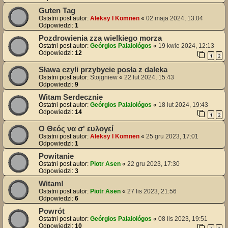
Guten Tag
Ostatni post autor:
Aleksy I Komnen
«
02 maja 2024, 13:04
Odpowiedzi:
1
Pozdrowienia zza wielkiego morza
Ostatni post autor:
Geórgios Palaiológos
«
19 kwie 2024, 12:13
Odpowiedzi:
12
1
2
Sława czyli przybycie posła z daleka
Ostatni post autor:
Stojgniew
«
22 lut 2024, 15:43
Odpowiedzi:
9
Witam Serdecznie
Ostatni post autor:
Geórgios Palaiológos
«
18 lut 2024, 19:43
Odpowiedzi:
14
1
2
Ο Θεός να σ' ευλογεί
Ostatni post autor:
Aleksy I Komnen
«
25 gru 2023, 17:01
Odpowiedzi:
1
Powitanie
Ostatni post autor:
Piotr Asen
«
22 gru 2023, 17:30
Odpowiedzi:
3
Witam!
Ostatni post autor:
Piotr Asen
«
27 lis 2023, 21:56
Odpowiedzi:
6
Powrót
Ostatni post autor:
Geórgios Palaiológos
«
08 lis 2023, 19:51
Odpowiedzi:
10