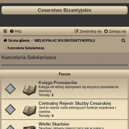
Cesarstwo Bizantyjskie
FAQ
Zarejestruj się
Zaloguj się
S
Strona główna
WIELKI PAŁAC W KONSTANTYNOPOLU
z
Kancelaria Sakelariusza
u
Kancelaria Sakelariusza
k
a
Forum
j
Księga Pronojarów
Księga do której wpisywani są wszyscy posiadacze
ziemscy.
Tematy:
2
Centralny Rejestr Służby Cesarskiej
Jest to rejestr osób pełniących funkcje wojskowe i
cywilne.
Tematy:
4
Wielki Skarbiec
Skarbiec główny mieszczący się w pałacu