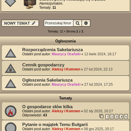
Atemizjońskim.
Tematy:
11
Szukaj
Wyszukiwanie zaawan
NOWY TEMAT
Tematy: 11 • Strona
1
z
1
Ogłoszenia
Rozporządzenia Sakelariusza
Ostatni post autor:
Maurycy Orański
«
12 kwie 2024, 18:17
Cennik gospodarczy
Ostatni post autor:
Aleksy I Komnen
«
27 lut 2024, 22:13
Ogłoszenia Sakelariusza
Ostatni post autor:
Maurycy Orański
«
27 lut 2024, 17:25
Tematy
O gospodarce słów kilka
Ostatni post autor:
Aleksy I Komnen
«
02 sty 2026, 20:27
Odpowiedzi:
43
1
2
3
4
5
Pytanie o majątek Temu Bułgarii
Ostatni post autor:
Aleksy I Komnen
«
08 gru 2025, 20:17