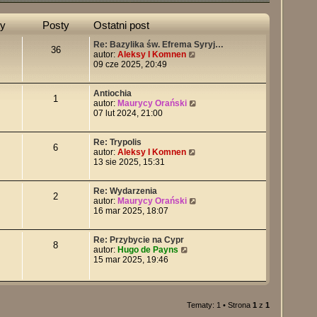
y
Posty
Ostatni post
Re: Bazylika św. Efrema Syryj…
36
W
autor:
Aleksy I Komnen
y
09 cze 2025, 20:49
ś
w
Antiochia
i
1
W
autor:
Maurycy Orański
e
y
07 lut 2024, 21:00
t
ś
l
w
n
Re: Trypolis
i
a
6
W
autor:
Aleksy I Komnen
e
j
y
13 sie 2025, 15:31
t
n
ś
l
o
w
n
w
Re: Wydarzenia
i
a
s
2
W
autor:
Maurycy Orański
e
j
z
y
16 mar 2025, 18:07
t
n
y
ś
l
o
p
w
n
w
o
Re: Przybycie na Cypr
i
a
s
s
8
W
autor:
Hugo de Payns
e
j
z
t
y
15 mar 2025, 19:46
t
n
y
ś
l
o
p
w
n
w
o
i
a
s
s
e
j
z
t
Tematy: 1 • Strona
1
z
1
t
n
y