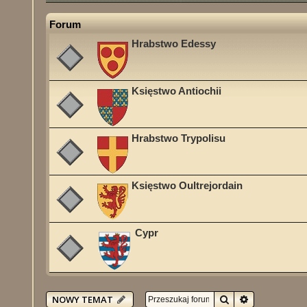
Forum
Hrabstwo Edessy
Księstwo Antiochii
Hrabstwo Trypolisu
Księstwo Oultrejordain
Cypr
Szukaj
Wyszukiwan
NOWY TEMAT