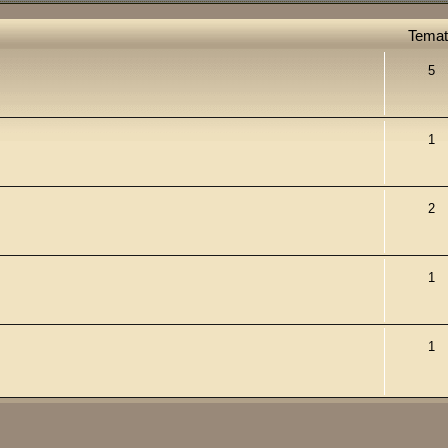
Temat
5
1
2
1
1
ie zaawansowane