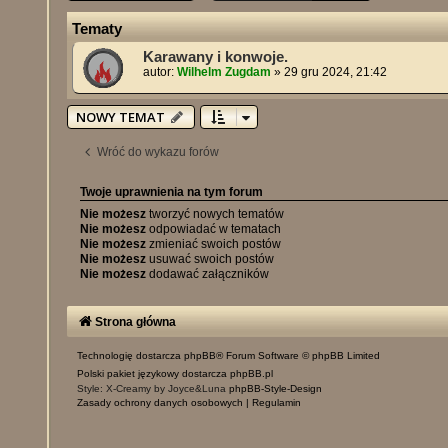
Tematy
Karawany i konwoje.
autor:
Wilhelm Zugdam
»
29 gru 2024, 21:42
NOWY TEMAT
Wróć do wykazu forów
Twoje uprawnienia na tym forum
Nie możesz
tworzyć nowych tematów
Nie możesz
odpowiadać w tematach
Nie możesz
zmieniać swoich postów
Nie możesz
usuwać swoich postów
Nie możesz
dodawać załączników
Strona główna
Technologię dostarcza
phpBB
® Forum Software © phpBB Limited
Polski pakiet językowy dostarcza
phpBB.pl
Style: X-Creamy by Joyce&Luna
phpBB-Style-Design
Zasady ochrony danych osobowych
|
Regulamin