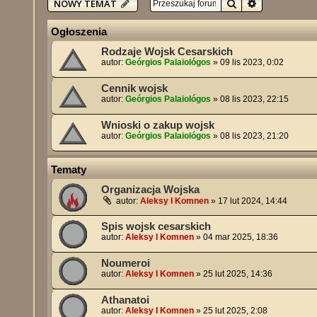
Szukaj
Wyszukiwan
NOWY TEMAT
Ogłoszenia
Rodzaje Wojsk Cesarskich
autor:
Geórgios Palaiológos
»
09 lis 2023, 0:02
Cennik wojsk
autor:
Geórgios Palaiológos
»
08 lis 2023, 22:15
Wnioski o zakup wojsk
autor:
Geórgios Palaiológos
»
08 lis 2023, 21:20
Tematy
Organizacja Wojska
autor:
Aleksy I Komnen
»
17 lut 2024, 14:44
Spis wojsk cesarskich
autor:
Aleksy I Komnen
»
04 mar 2025, 18:36
Noumeroi
autor:
Aleksy I Komnen
»
25 lut 2025, 14:36
Athanatoi
autor:
Aleksy I Komnen
»
25 lut 2025, 2:08