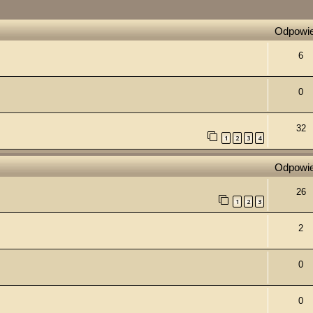
ie zaawansowane
Odpowie
6
0
32
1
2
3
4
Odpowie
26
1
2
3
2
0
0