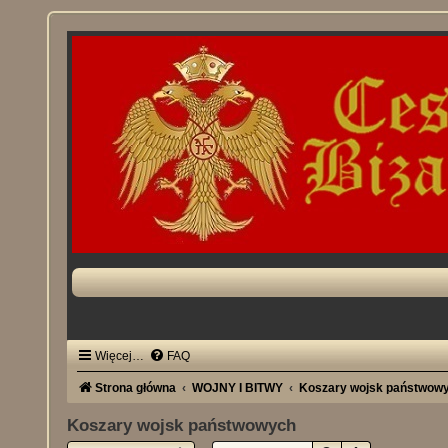
Więcej…
FAQ
Strona główna
WOJNY I BITWY
Koszary wojsk państwow
Koszary wojsk państwowych