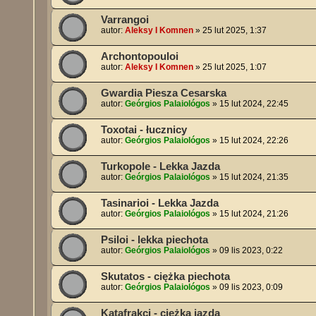
Varrangoi
autor:
Aleksy I Komnen
»
25 lut 2025, 1:37
Archontopouloi
autor:
Aleksy I Komnen
»
25 lut 2025, 1:07
Gwardia Piesza Cesarska
autor:
Geórgios Palaiológos
»
15 lut 2024, 22:45
Toxotai - łucznicy
autor:
Geórgios Palaiológos
»
15 lut 2024, 22:26
Turkopole - Lekka Jazda
autor:
Geórgios Palaiológos
»
15 lut 2024, 21:35
Tasinarioi - Lekka Jazda
autor:
Geórgios Palaiológos
»
15 lut 2024, 21:26
Psiloi - lekka piechota
autor:
Geórgios Palaiológos
»
09 lis 2023, 0:22
Skutatos - ciężka piechota
autor:
Geórgios Palaiológos
»
09 lis 2023, 0:09
Katafrakci - ciężka jazda