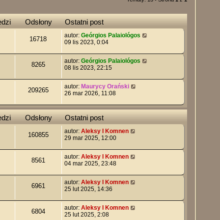
dzi
Odsłony
Ostatni post
autor:
Geórgios Palaiológos
16718
09 lis 2023, 0:04
autor:
Geórgios Palaiológos
8265
08 lis 2023, 22:15
autor:
Maurycy Orański
209265
26 mar 2026, 11:08
dzi
Odsłony
Ostatni post
autor:
Aleksy I Komnen
160855
29 mar 2025, 12:00
autor:
Aleksy I Komnen
8561
04 mar 2025, 23:48
autor:
Aleksy I Komnen
6961
25 lut 2025, 14:36
autor:
Aleksy I Komnen
6804
25 lut 2025, 2:08