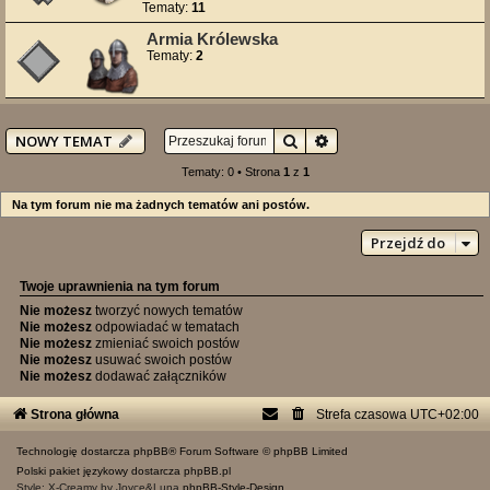
Tematy:
11
Armia Królewska
Tematy:
2
Szukaj
Wyszukiwanie zaawan
NOWY TEMAT
Tematy: 0 • Strona
1
z
1
Na tym forum nie ma żadnych tematów ani postów.
Przejdź do
Twoje uprawnienia na tym forum
Nie możesz
tworzyć nowych tematów
Nie możesz
odpowiadać w tematach
Nie możesz
zmieniać swoich postów
Nie możesz
usuwać swoich postów
Nie możesz
dodawać załączników
Strona główna
Strefa czasowa
UTC+02:00
Technologię dostarcza
phpBB
® Forum Software © phpBB Limited
Polski pakiet językowy dostarcza
phpBB.pl
Style: X-Creamy by Joyce&Luna
phpBB-Style-Design