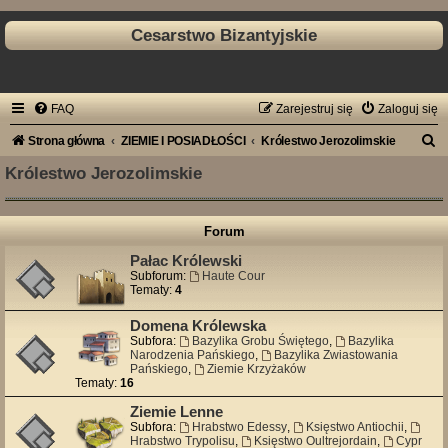
Cesarstwo Bizantyjskie
FAQ
Zarejestruj się
Zaloguj się
S
Strona główna
ZIEMIE I POSIADŁOŚCI
Królestwo Jerozolimskie
z
Królestwo Jerozolimskie
u
k
Forum
a
Pałac Królewski
j
Subforum:
Haute Cour
Tematy:
4
Domena Królewska
Subfora:
Bazylika Grobu Świętego
,
Bazylika
Narodzenia Pańskiego
,
Bazylika Zwiastowania
Pańskiego
,
Ziemie Krzyżaków
Tematy:
16
Ziemie Lenne
Subfora:
Hrabstwo Edessy
,
Księstwo Antiochii
,
Hrabstwo Trypolisu
,
Księstwo Oultrejordain
,
Cypr