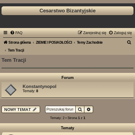
Cesarstwo Bizantyjskie
FAQ
Zarejestruj się
Zaloguj się
S
Strona główna
ZIEMIE I POSIADŁOŚCI
Temy Zachodnie
z
Tem Tracji
u
Tem Tracji
k
a
Forum
j
Konstantynopol
Tematy:
8
Szukaj
Wyszukiwanie zaawan
NOWY TEMAT
Tematy: 2 • Strona
1
z
1
Tematy