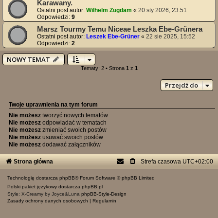
Karawany.
Ostatni post autor:
Wilhelm Zugdam
«
20 sty 2026, 23:51
Odpowiedzi:
9
Marsz Tourmy Temu Niceae Leszka Ebe-Grünera
Ostatni post autor:
Leszek Ebe-Grüner
«
22 sie 2025, 15:52
Odpowiedzi:
2
NOWY TEMAT
Tematy: 2 • Strona
1
z
1
Przejdź do
Twoje uprawnienia na tym forum
Nie możesz
tworzyć nowych tematów
Nie możesz
odpowiadać w tematach
Nie możesz
zmieniać swoich postów
Nie możesz
usuwać swoich postów
Nie możesz
dodawać załączników
Strona główna
Strefa czasowa
UTC+02:00
Technologię dostarcza
phpBB
® Forum Software © phpBB Limited
Polski pakiet językowy dostarcza
phpBB.pl
Style: X-Creamy by Joyce&Luna
phpBB-Style-Design
Zasady ochrony danych osobowych
|
Regulamin