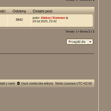
dzi
Odsłony
Ostatni post
autor:
Aleksy I Komnen
8842
24 lut 2025, 23:42
Tematy: 1 • Strona
1
z
1
Przejdź do
takt z nami
Usuń ciasteczka witryny
Strefa czasowa
UTC+02:00