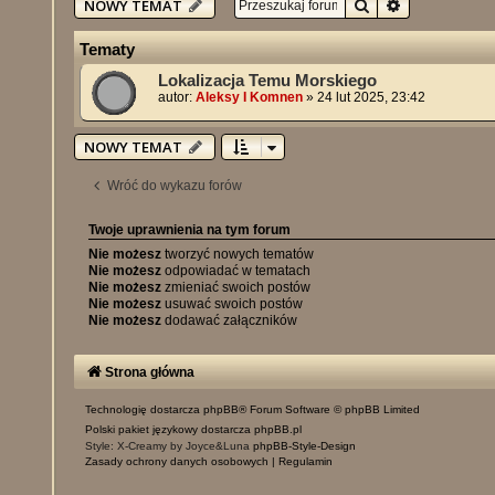
Szukaj
Wyszukiwan
NOWY TEMAT
Tematy
Lokalizacja Temu Morskiego
autor:
Aleksy I Komnen
»
24 lut 2025, 23:42
NOWY TEMAT
Wróć do wykazu forów
Twoje uprawnienia na tym forum
Nie możesz
tworzyć nowych tematów
Nie możesz
odpowiadać w tematach
Nie możesz
zmieniać swoich postów
Nie możesz
usuwać swoich postów
Nie możesz
dodawać załączników
Strona główna
Technologię dostarcza
phpBB
® Forum Software © phpBB Limited
Polski pakiet językowy dostarcza
phpBB.pl
Style: X-Creamy by Joyce&Luna
phpBB-Style-Design
Zasady ochrony danych osobowych
|
Regulamin