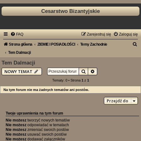
Cesarstwo Bizantyjskie
FAQ
Zarejestruj się
Zaloguj się
S
Strona główna
ZIEMIE I POSIADŁOŚCI
Temy Zachodnie
z
Tem Dalmacji
u
Tem Dalmacji
k
Szukaj
Wyszukiwanie zaawan
NOWY TEMAT
a
Tematy: 0 • Strona
1
z
1
j
Na tym forum nie ma żadnych tematów ani postów.
Przejdź do
Twoje uprawnienia na tym forum
Nie możesz
tworzyć nowych tematów
Nie możesz
odpowiadać w tematach
Nie możesz
zmieniać swoich postów
Nie możesz
usuwać swoich postów
Nie możesz
dodawać załączników