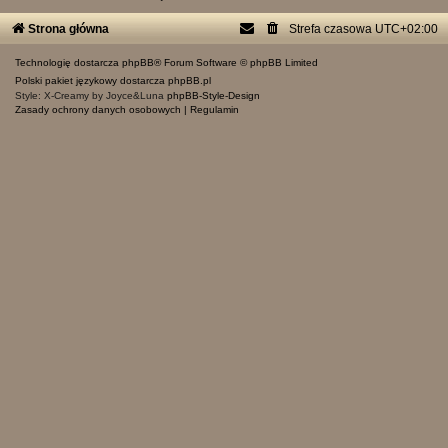
Strona główna
Strefa czasowa
UTC+02:00
Technologię dostarcza
phpBB
® Forum Software © phpBB Limited
Polski pakiet językowy dostarcza
phpBB.pl
Style: X-Creamy by Joyce&Luna
phpBB-Style-Design
Zasady ochrony danych osobowych
|
Regulamin