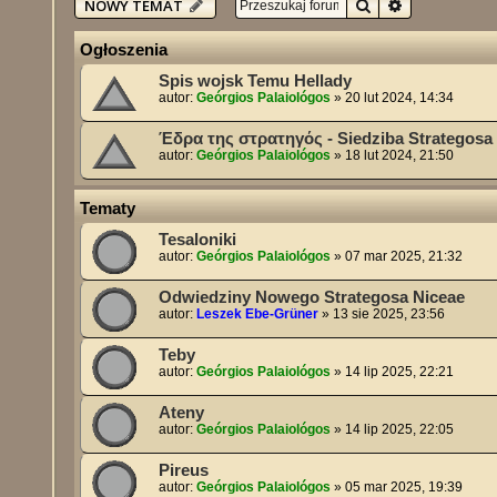
Szukaj
Wyszukiwan
NOWY TEMAT
Ogłoszenia
Spis wojsk Temu Hellady
autor:
Geórgios Palaiológos
»
20 lut 2024, 14:34
Έδρα της στρατηγός - Siedziba Strategosa
autor:
Geórgios Palaiológos
»
18 lut 2024, 21:50
Tematy
Tesaloniki
autor:
Geórgios Palaiológos
»
07 mar 2025, 21:32
Odwiedziny Nowego Strategosa Niceae
autor:
Leszek Ebe-Grüner
»
13 sie 2025, 23:56
Teby
autor:
Geórgios Palaiológos
»
14 lip 2025, 22:21
Ateny
autor:
Geórgios Palaiológos
»
14 lip 2025, 22:05
Pireus
autor:
Geórgios Palaiológos
»
05 mar 2025, 19:39