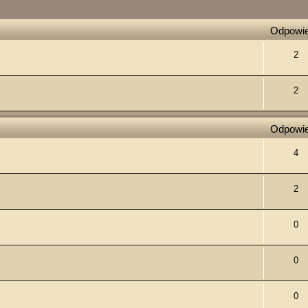
ie zaawansowane
Odpowie
2
2
Odpowie
4
2
0
0
0