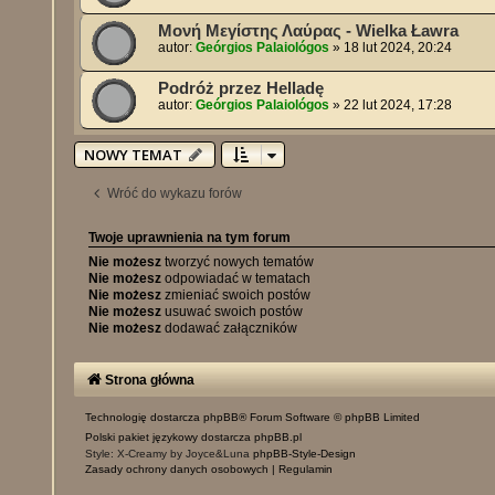
Μονή Μεγίστης Λαύρας - Wielka Ławra
autor:
Geórgios Palaiológos
»
18 lut 2024, 20:24
Podróż przez Helladę
autor:
Geórgios Palaiológos
»
22 lut 2024, 17:28
NOWY TEMAT
Wróć do wykazu forów
Twoje uprawnienia na tym forum
Nie możesz
tworzyć nowych tematów
Nie możesz
odpowiadać w tematach
Nie możesz
zmieniać swoich postów
Nie możesz
usuwać swoich postów
Nie możesz
dodawać załączników
Strona główna
Technologię dostarcza
phpBB
® Forum Software © phpBB Limited
Polski pakiet językowy dostarcza
phpBB.pl
Style: X-Creamy by Joyce&Luna
phpBB-Style-Design
Zasady ochrony danych osobowych
|
Regulamin