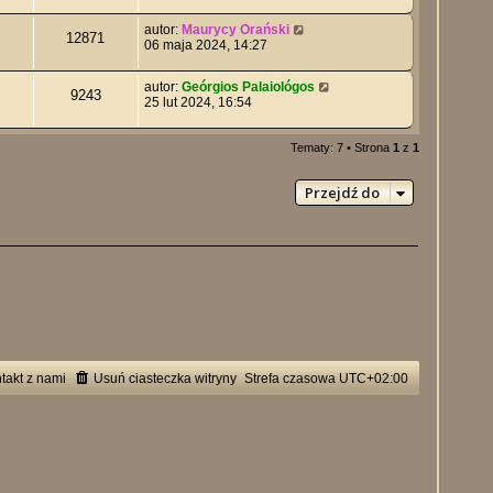
autor:
Maurycy Orański
12871
06 maja 2024, 14:27
autor:
Geórgios Palaiológos
9243
25 lut 2024, 16:54
Tematy: 7 • Strona
1
z
1
Przejdź do
takt z nami
Usuń ciasteczka witryny
Strefa czasowa
UTC+02:00