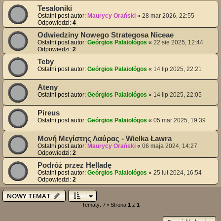
Tesaloniki
Ostatni post autor:
Maurycy Orański
«
28 mar 2026, 22:55
Odpowiedzi:
4
Odwiedziny Nowego Strategosa Niceae
Ostatni post autor:
Geórgios Palaiológos
«
22 sie 2025, 12:44
Odpowiedzi:
2
Teby
Ostatni post autor:
Geórgios Palaiológos
«
14 lip 2025, 22:21
Ateny
Ostatni post autor:
Geórgios Palaiológos
«
14 lip 2025, 22:05
Pireus
Ostatni post autor:
Geórgios Palaiológos
«
05 mar 2025, 19:39
Μονή Μεγίστης Λαύρας - Wielka Ławra
Ostatni post autor:
Maurycy Orański
«
06 maja 2024, 14:27
Odpowiedzi:
2
Podróż przez Helladę
Ostatni post autor:
Geórgios Palaiológos
«
25 lut 2024, 16:54
Odpowiedzi:
2
NOWY TEMAT
Tematy: 7 • Strona
1
z
1