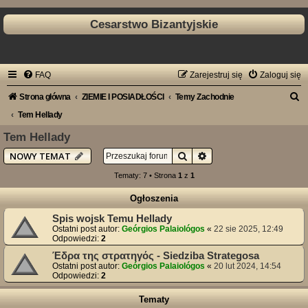
Cesarstwo Bizantyjskie
FAQ
Zarejestruj się
Zaloguj się
S
Strona główna
ZIEMIE I POSIADŁOŚCI
Temy Zachodnie
z
Tem Hellady
u
Tem Hellady
k
Szukaj
Wyszukiwanie zaawan
NOWY TEMAT
a
Tematy: 7 • Strona
1
z
1
j
Ogłoszenia
Spis wojsk Temu Hellady
Ostatni post autor:
Geórgios Palaiológos
«
22 sie 2025, 12:49
Odpowiedzi:
2
Έδρα της στρατηγός - Siedziba Strategosa
Ostatni post autor:
Geórgios Palaiológos
«
20 lut 2024, 14:54
Odpowiedzi:
2
Tematy