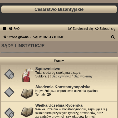
Cesarstwo Bizantyjskie
FAQ
Zarejestruj się
Zaloguj się
S
Strona główna
SĄDY I INSTYTUCJE
z
SĄDY I INSTYTUCJE
u
k
Forum
a
Sądownictwo
j
Tutaj siedzibę swoją mają sądy.
Subfora:
Sąd cywilny
,
Sąd wojenny
Akademia Konstantynopolska
Najważniejsza w państwie uczelnia cywilna.
Tematy:
20
Wielka Uczelnia Rycerska
Wielka uczelnia w Konstantynopolu, zajmująca się
szkoleniem przyszłych rycerzy, dowódców, oraz
zarządców prowincji, czy władców lennych.