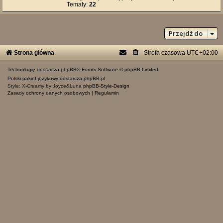
Tematy:
22
Przejdź do
Strona główna
Strefa czasowa
UTC+02:00
Technologię dostarcza
phpBB
® Forum Software © phpBB Limited
Polski pakiet językowy dostarcza
phpBB.pl
Style: X-Creamy by Joyce&Luna
phpBB-Style-Design
Zasady ochrony danych osobowych
|
Regulamin