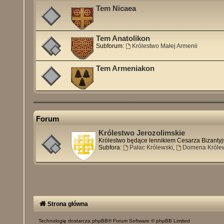
Tem Nicaea
Tem Anatolikon
Subforum:
Królestwo Małej Armenii
Tem Armeniakon
Forum
Królestwo Jerozolimskie
Królestwo będące lennikiem Cesarza Bizantyj
Subfora:
Pałac Królewski
,
Domena Króle
Strona główna
Technologię dostarcza
phpBB
® Forum Software © phpBB Limited