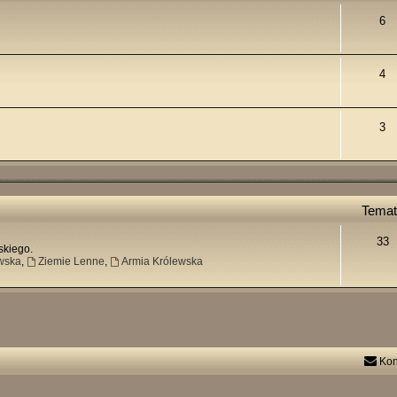
6
4
3
Temat
33
skiego.
wska
,
Ziemie Lenne
,
Armia Królewska
Kon