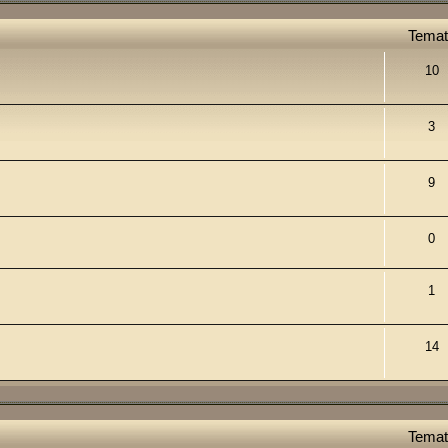
Temat
10
3
9
0
1
14
Temat