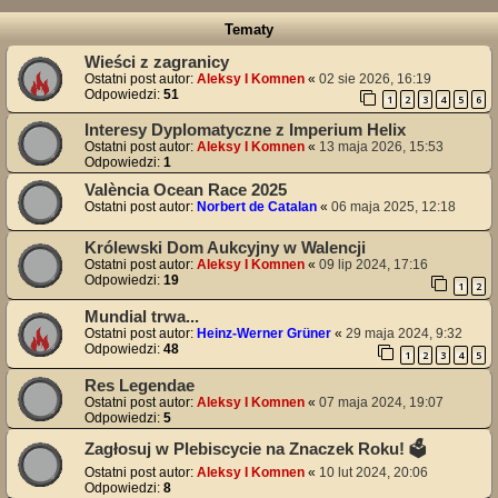
Tematy
Wieści z zagranicy
Ostatni post autor:
Aleksy I Komnen
«
02 sie 2026, 16:19
Odpowiedzi:
51
1
2
3
4
5
6
Interesy Dyplomatyczne z Imperium Helix
Ostatni post autor:
Aleksy I Komnen
«
13 maja 2026, 15:53
Odpowiedzi:
1
València Ocean Race 2025
Ostatni post autor:
Norbert de Catalan
«
06 maja 2025, 12:18
Królewski Dom Aukcyjny w Walencji
Ostatni post autor:
Aleksy I Komnen
«
09 lip 2024, 17:16
Odpowiedzi:
19
1
2
Mundial trwa...
Ostatni post autor:
Heinz-Werner Grüner
«
29 maja 2024, 9:32
Odpowiedzi:
48
1
2
3
4
5
Res Legendae
Ostatni post autor:
Aleksy I Komnen
«
07 maja 2024, 19:07
Odpowiedzi:
5
Zagłosuj w Plebiscycie na Znaczek Roku! 🗳️
Ostatni post autor:
Aleksy I Komnen
«
10 lut 2024, 20:06
Odpowiedzi:
8