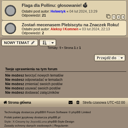
Flaga dla Pollinu: głosowanie! 🗳️
Ostatni post autor:
Helwetyk
«
04 lut 2024, 13:29
Odpowiedzi:
21
1
2
3
Zostań mecenasem Plebiscytu na Znaczek Roku!
Ostatni post autor:
Aleksy I Komnen
«
03 lut 2024, 22:13
Odpowiedzi:
2
NOWY TEMAT
Tematy: 9 • Strona
1
z
1
Przejdź do
Twoje uprawnienia na tym forum
Nie możesz
tworzyć nowych tematów
Nie możesz
odpowiadać w tematach
Nie możesz
zmieniać swoich postów
Nie możesz
usuwać swoich postów
Nie możesz
dodawać załączników
Strona główna
Strefa czasowa
UTC+02:00
Technologię dostarcza
phpBB
® Forum Software © phpBB Limited
Polski pakiet językowy dostarcza
phpBB.pl
Style: X-Creamy by Joyce&Luna
phpBB-Style-Design
Zasady ochrony danych osobowych
|
Regulamin