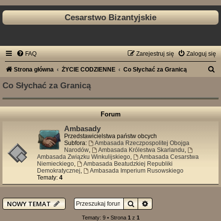
Cesarstwo Bizantyjskie
FAQ
Zarejestruj się
Zaloguj się
S
Strona główna
ŻYCIE CODZIENNE
Co Słychać za Granicą
z
Co Słychać za Granicą
u
k
Forum
a
Ambasady
j
Przedstawicielstwa państw obcych
Subfora:
Ambasada Rzeczpospolitej Obojga
Narodów
,
Ambasada Królestwa Skarlandu
,
Ambasada Związku Winkulijskiego
,
Ambasada Cesarstwa
Niemieckiego
,
Ambasada Beatudzkiej Republiki
Demokratycznej
,
Ambasada Imperium Rusowskiego
Tematy:
4
Szukaj
Wyszukiwanie zaawan
NOWY TEMAT
Tematy: 9 • Strona
1
z
1