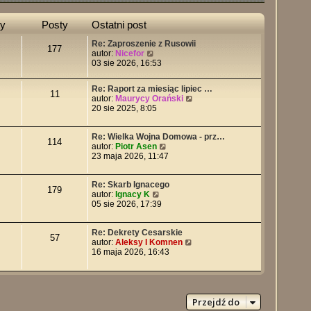
y
Posty
Ostatni post
Re: Zaproszenie z Rusowii
177
W
autor:
Nicefor
y
03 sie 2026, 16:53
ś
w
Re: Raport za miesiąc lipiec …
i
11
W
autor:
Maurycy Orański
e
y
20 sie 2025, 8:05
t
ś
l
w
n
Re: Wielka Wojna Domowa - prz…
i
a
114
W
autor:
Piotr Asen
e
j
y
23 maja 2026, 11:47
t
n
ś
l
o
w
n
w
Re: Skarb Ignacego
i
a
s
179
W
autor:
Ignacy K
e
j
z
y
05 sie 2026, 17:39
t
n
y
ś
l
o
p
w
n
w
o
Re: Dekrety Cesarskie
i
a
s
57
s
W
autor:
Aleksy I Komnen
e
j
z
t
y
16 maja 2026, 16:43
t
n
y
ś
l
o
p
w
n
w
o
i
a
s
s
e
j
z
t
t
n
Przejdź do
y
l
o