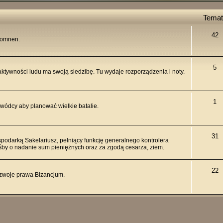
Temat
42
Komnen.
5
aktywności ludu ma swoją siedzibę. Tu wydaje rozporządzenia i noty.
1
dowódcy aby planować wielkie batalie.
31
spodarką Sakelariusz, pełniący funkcję generalnego kontrolera
śby o nadanie sum pieniężnych oraz za zgodą cesarza, ziem.
22
 zwoje prawa Bizancjum.