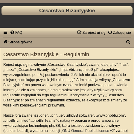
Cesarstwo Bizantyjskie
FAQ
Zarejestruj się
Zaloguj się
S
Strona główna
z
Cesarstwo Bizantyjskie - Regulamin
u
Rejestrując się na witrynie „Cesarstwo Bizantyjskie”, zwanej dalej „my”, ”nas”,
k
„nasza”, „Cesarstwo Bizantyjskie”, „https://bizancjum.ct8.pl”, akceptujesz
a
wyszczególnione poniżej postanowienia. Jeśli ich nie akceptujesz, opuść to
miejsce, naciskając przycisk „Nie akceptuję”. Administracja witryny „Cesarstwo
j
Bizantyjskie” ma prawo w dowolnym czasie zmienić poniższe postanowienia,
informując cię o zmianach, niemniej wskazane jest, aby użytkownicy sami
regularnie zaglądali do tego regulaminu. Korzystanie z witryny „Cesarstwo
Bizantyjskie” po zmianach regulaminu oznacza, że akceptujesz te zmiany ze
wszelkimi konsekwencjami prawnymi.
Nasze fora zwane też „one”, „ich”, „je”, „phpBB software”, „www.phpbb.com”,
„phpBB Limited”, „phpBB Teams” działają w oparciu o oprogramowanie
wykorzystujące technologię phpBB, która jest środowiskiem typu witryny
(bulletin board), wydane na licencji „
GNU General Public License v2
” zwanej