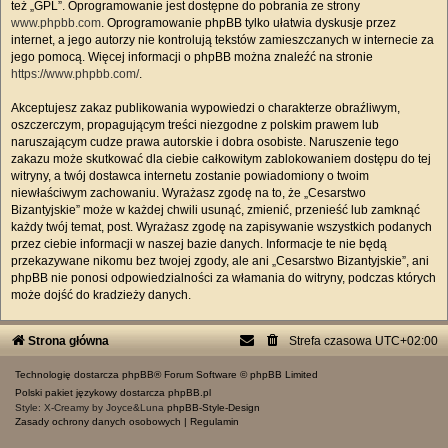
też „GPL”. Oprogramowanie jest dostępne do pobrania ze strony
www.phpbb.com
. Oprogramowanie phpBB tylko ułatwia dyskusje przez
internet, a jego autorzy nie kontrolują tekstów zamieszczanych w internecie za
jego pomocą. Więcej informacji o phpBB można znaleźć na stronie
https://www.phpbb.com/
.
Akceptujesz zakaz publikowania wypowiedzi o charakterze obraźliwym,
oszczerczym, propagującym treści niezgodne z polskim prawem lub
naruszającym cudze prawa autorskie i dobra osobiste. Naruszenie tego
zakazu może skutkować dla ciebie całkowitym zablokowaniem dostępu do tej
witryny, a twój dostawca internetu zostanie powiadomiony o twoim
niewłaściwym zachowaniu. Wyrażasz zgodę na to, że „Cesarstwo
Bizantyjskie” może w każdej chwili usunąć, zmienić, przenieść lub zamknąć
każdy twój temat, post. Wyrażasz zgodę na zapisywanie wszystkich podanych
przez ciebie informacji w naszej bazie danych. Informacje te nie będą
przekazywane nikomu bez twojej zgody, ale ani „Cesarstwo Bizantyjskie”, ani
phpBB nie ponosi odpowiedzialności za włamania do witryny, podczas których
może dojść do kradzieży danych.
Strona główna
Strefa czasowa
UTC+02:00
Technologię dostarcza
phpBB
® Forum Software © phpBB Limited
Polski pakiet językowy dostarcza
phpBB.pl
Style: X-Creamy by Joyce&Luna
phpBB-Style-Design
Zasady ochrony danych osobowych
|
Regulamin