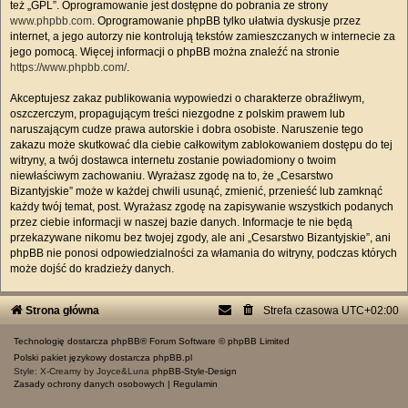
też „GPL”. Oprogramowanie jest dostępne do pobrania ze strony
www.phpbb.com
. Oprogramowanie phpBB tylko ułatwia dyskusje przez
internet, a jego autorzy nie kontrolują tekstów zamieszczanych w internecie za
jego pomocą. Więcej informacji o phpBB można znaleźć na stronie
https://www.phpbb.com/
.
Akceptujesz zakaz publikowania wypowiedzi o charakterze obraźliwym,
oszczerczym, propagującym treści niezgodne z polskim prawem lub
naruszającym cudze prawa autorskie i dobra osobiste. Naruszenie tego
zakazu może skutkować dla ciebie całkowitym zablokowaniem dostępu do tej
witryny, a twój dostawca internetu zostanie powiadomiony o twoim
niewłaściwym zachowaniu. Wyrażasz zgodę na to, że „Cesarstwo
Bizantyjskie” może w każdej chwili usunąć, zmienić, przenieść lub zamknąć
każdy twój temat, post. Wyrażasz zgodę na zapisywanie wszystkich podanych
przez ciebie informacji w naszej bazie danych. Informacje te nie będą
przekazywane nikomu bez twojej zgody, ale ani „Cesarstwo Bizantyjskie”, ani
phpBB nie ponosi odpowiedzialności za włamania do witryny, podczas których
może dojść do kradzieży danych.
Strona główna
Strefa czasowa
UTC+02:00
Technologię dostarcza
phpBB
® Forum Software © phpBB Limited
Polski pakiet językowy dostarcza
phpBB.pl
Style: X-Creamy by Joyce&Luna
phpBB-Style-Design
Zasady ochrony danych osobowych
|
Regulamin