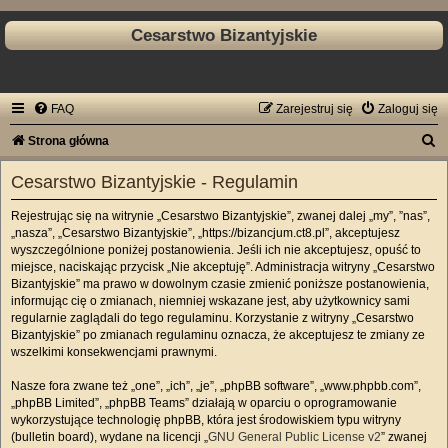
Cesarstwo Bizantyjskie
FAQ
Zarejestruj się
Zaloguj się
S
Strona główna
z
Cesarstwo Bizantyjskie - Regulamin
u
Rejestrując się na witrynie „Cesarstwo Bizantyjskie”, zwanej dalej „my”, ”nas”,
k
„nasza”, „Cesarstwo Bizantyjskie”, „https://bizancjum.ct8.pl”, akceptujesz
a
wyszczególnione poniżej postanowienia. Jeśli ich nie akceptujesz, opuść to
miejsce, naciskając przycisk „Nie akceptuję”. Administracja witryny „Cesarstwo
j
Bizantyjskie” ma prawo w dowolnym czasie zmienić poniższe postanowienia,
informując cię o zmianach, niemniej wskazane jest, aby użytkownicy sami
regularnie zaglądali do tego regulaminu. Korzystanie z witryny „Cesarstwo
Bizantyjskie” po zmianach regulaminu oznacza, że akceptujesz te zmiany ze
wszelkimi konsekwencjami prawnymi.
Nasze fora zwane też „one”, „ich”, „je”, „phpBB software”, „www.phpbb.com”,
„phpBB Limited”, „phpBB Teams” działają w oparciu o oprogramowanie
wykorzystujące technologię phpBB, która jest środowiskiem typu witryny
(bulletin board), wydane na licencji „
GNU General Public License v2
” zwanej