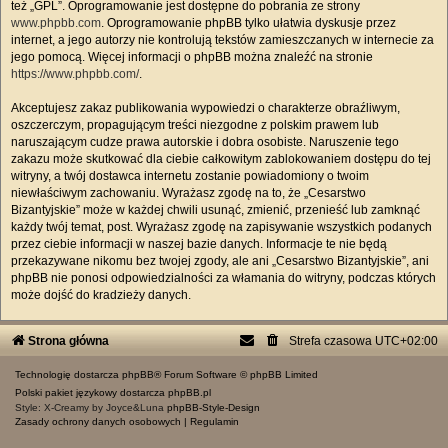
też „GPL”. Oprogramowanie jest dostępne do pobrania ze strony
www.phpbb.com
. Oprogramowanie phpBB tylko ułatwia dyskusje przez
internet, a jego autorzy nie kontrolują tekstów zamieszczanych w internecie za
jego pomocą. Więcej informacji o phpBB można znaleźć na stronie
https://www.phpbb.com/
.
Akceptujesz zakaz publikowania wypowiedzi o charakterze obraźliwym,
oszczerczym, propagującym treści niezgodne z polskim prawem lub
naruszającym cudze prawa autorskie i dobra osobiste. Naruszenie tego
zakazu może skutkować dla ciebie całkowitym zablokowaniem dostępu do tej
witryny, a twój dostawca internetu zostanie powiadomiony o twoim
niewłaściwym zachowaniu. Wyrażasz zgodę na to, że „Cesarstwo
Bizantyjskie” może w każdej chwili usunąć, zmienić, przenieść lub zamknąć
każdy twój temat, post. Wyrażasz zgodę na zapisywanie wszystkich podanych
przez ciebie informacji w naszej bazie danych. Informacje te nie będą
przekazywane nikomu bez twojej zgody, ale ani „Cesarstwo Bizantyjskie”, ani
phpBB nie ponosi odpowiedzialności za włamania do witryny, podczas których
może dojść do kradzieży danych.
Strona główna
Strefa czasowa
UTC+02:00
Technologię dostarcza
phpBB
® Forum Software © phpBB Limited
Polski pakiet językowy dostarcza
phpBB.pl
Style: X-Creamy by Joyce&Luna
phpBB-Style-Design
Zasady ochrony danych osobowych
|
Regulamin