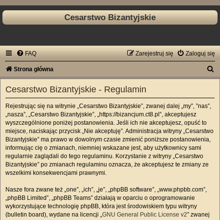
Cesarstwo Bizantyjskie
FAQ
Zarejestruj się
Zaloguj się
S
Strona główna
z
Cesarstwo Bizantyjskie - Regulamin
u
Rejestrując się na witrynie „Cesarstwo Bizantyjskie”, zwanej dalej „my”, ”nas”,
k
„nasza”, „Cesarstwo Bizantyjskie”, „https://bizancjum.ct8.pl”, akceptujesz
a
wyszczególnione poniżej postanowienia. Jeśli ich nie akceptujesz, opuść to
miejsce, naciskając przycisk „Nie akceptuję”. Administracja witryny „Cesarstwo
j
Bizantyjskie” ma prawo w dowolnym czasie zmienić poniższe postanowienia,
informując cię o zmianach, niemniej wskazane jest, aby użytkownicy sami
regularnie zaglądali do tego regulaminu. Korzystanie z witryny „Cesarstwo
Bizantyjskie” po zmianach regulaminu oznacza, że akceptujesz te zmiany ze
wszelkimi konsekwencjami prawnymi.
Nasze fora zwane też „one”, „ich”, „je”, „phpBB software”, „www.phpbb.com”,
„phpBB Limited”, „phpBB Teams” działają w oparciu o oprogramowanie
wykorzystujące technologię phpBB, która jest środowiskiem typu witryny
(bulletin board), wydane na licencji „
GNU General Public License v2
” zwanej