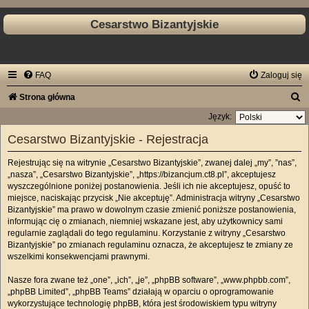
Cesarstwo Bizantyjskie
FAQ
Zaloguj się
S
Strona główna
z
Język:
u
Cesarstwo Bizantyjskie - Rejestracja
k
Rejestrując się na witrynie „Cesarstwo Bizantyjskie”, zwanej dalej „my”, ”nas”,
a
„nasza”, „Cesarstwo Bizantyjskie”, „https://bizancjum.ct8.pl”, akceptujesz
j
wyszczególnione poniżej postanowienia. Jeśli ich nie akceptujesz, opuść to
miejsce, naciskając przycisk „Nie akceptuję”. Administracja witryny „Cesarstwo
Bizantyjskie” ma prawo w dowolnym czasie zmienić poniższe postanowienia,
informując cię o zmianach, niemniej wskazane jest, aby użytkownicy sami
regularnie zaglądali do tego regulaminu. Korzystanie z witryny „Cesarstwo
Bizantyjskie” po zmianach regulaminu oznacza, że akceptujesz te zmiany ze
wszelkimi konsekwencjami prawnymi.
Nasze fora zwane też „one”, „ich”, „je”, „phpBB software”, „www.phpbb.com”,
„phpBB Limited”, „phpBB Teams” działają w oparciu o oprogramowanie
wykorzystujące technologię phpBB, która jest środowiskiem typu witryny