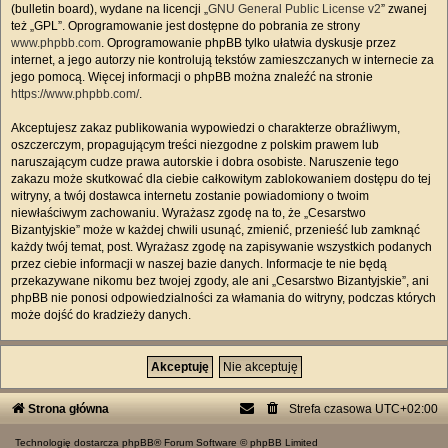
(bulletin board), wydane na licencji „
GNU General Public License v2
” zwanej
też „GPL”. Oprogramowanie jest dostępne do pobrania ze strony
www.phpbb.com
. Oprogramowanie phpBB tylko ułatwia dyskusje przez
internet, a jego autorzy nie kontrolują tekstów zamieszczanych w internecie za
jego pomocą. Więcej informacji o phpBB można znaleźć na stronie
https://www.phpbb.com/
.
Akceptujesz zakaz publikowania wypowiedzi o charakterze obraźliwym,
oszczerczym, propagującym treści niezgodne z polskim prawem lub
naruszającym cudze prawa autorskie i dobra osobiste. Naruszenie tego
zakazu może skutkować dla ciebie całkowitym zablokowaniem dostępu do tej
witryny, a twój dostawca internetu zostanie powiadomiony o twoim
niewłaściwym zachowaniu. Wyrażasz zgodę na to, że „Cesarstwo
Bizantyjskie” może w każdej chwili usunąć, zmienić, przenieść lub zamknąć
każdy twój temat, post. Wyrażasz zgodę na zapisywanie wszystkich podanych
przez ciebie informacji w naszej bazie danych. Informacje te nie będą
przekazywane nikomu bez twojej zgody, ale ani „Cesarstwo Bizantyjskie”, ani
phpBB nie ponosi odpowiedzialności za włamania do witryny, podczas których
może dojść do kradzieży danych.
Strona główna
Strefa czasowa
UTC+02:00
Technologię dostarcza
phpBB
® Forum Software © phpBB Limited