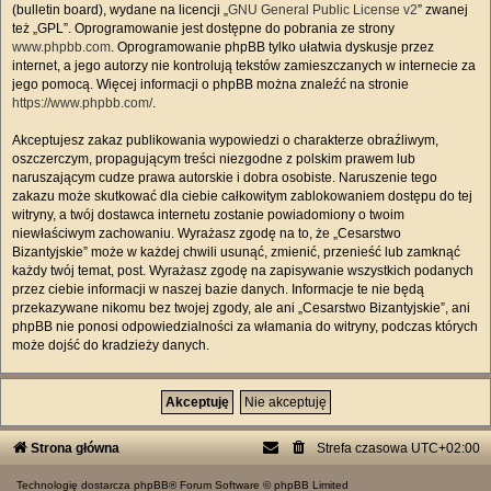
(bulletin board), wydane na licencji „
GNU General Public License v2
” zwanej
też „GPL”. Oprogramowanie jest dostępne do pobrania ze strony
www.phpbb.com
. Oprogramowanie phpBB tylko ułatwia dyskusje przez
internet, a jego autorzy nie kontrolują tekstów zamieszczanych w internecie za
jego pomocą. Więcej informacji o phpBB można znaleźć na stronie
https://www.phpbb.com/
.
Akceptujesz zakaz publikowania wypowiedzi o charakterze obraźliwym,
oszczerczym, propagującym treści niezgodne z polskim prawem lub
naruszającym cudze prawa autorskie i dobra osobiste. Naruszenie tego
zakazu może skutkować dla ciebie całkowitym zablokowaniem dostępu do tej
witryny, a twój dostawca internetu zostanie powiadomiony o twoim
niewłaściwym zachowaniu. Wyrażasz zgodę na to, że „Cesarstwo
Bizantyjskie” może w każdej chwili usunąć, zmienić, przenieść lub zamknąć
każdy twój temat, post. Wyrażasz zgodę na zapisywanie wszystkich podanych
przez ciebie informacji w naszej bazie danych. Informacje te nie będą
przekazywane nikomu bez twojej zgody, ale ani „Cesarstwo Bizantyjskie”, ani
phpBB nie ponosi odpowiedzialności za włamania do witryny, podczas których
może dojść do kradzieży danych.
Strona główna
Strefa czasowa
UTC+02:00
Technologię dostarcza
phpBB
® Forum Software © phpBB Limited