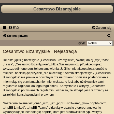
Cesarstwo Bizantyjskie
FAQ
Zaloguj się
S
Strona główna
z
Język:
u
Cesarstwo Bizantyjskie - Rejestracja
k
Rejestrując się na witrynie „Cesarstwo Bizantyjskie”, zwanej dalej „my”, ”nas”,
a
„nasza”, „Cesarstwo Bizantyjskie”, „https://bizancjum.ct8.pl”, akceptujesz
j
wyszczególnione poniżej postanowienia. Jeśli ich nie akceptujesz, opuść to
miejsce, naciskając przycisk „Nie akceptuję”. Administracja witryny „Cesarstwo
Bizantyjskie” ma prawo w dowolnym czasie zmienić poniższe postanowienia,
informując cię o zmianach, niemniej wskazane jest, aby użytkownicy sami
regularnie zaglądali do tego regulaminu. Korzystanie z witryny „Cesarstwo
Bizantyjskie” po zmianach regulaminu oznacza, że akceptujesz te zmiany ze
wszelkimi konsekwencjami prawnymi.
Nasze fora zwane też „one”, „ich”, „je”, „phpBB software”, „www.phpbb.com”,
„phpBB Limited”, „phpBB Teams” działają w oparciu o oprogramowanie
wykorzystujące technologię phpBB, która jest środowiskiem typu witryny