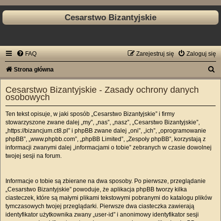
Cesarstwo Bizantyjskie
FAQ
Zarejestruj się
Zaloguj się
S
Strona główna
z
Cesarstwo Bizantyjskie - Zasady ochrony danych
u
osobowych
k
Ten tekst opisuje, w jaki sposób „Cesarstwo Bizantyjskie” i firmy
a
stowarzyszone zwane dalej „my”, „nas”, „nasz”, „Cesarstwo Bizantyjskie”,
„https://bizancjum.ct8.pl” i phpBB zwane dalej „oni”, „ich”, „oprogramowanie
j
phpBB”, „www.phpbb.com”, „phpBB Limited”, „Zespoły phpBB”, korzystają z
informacji zwanymi dalej „informacjami o tobie” zebranych w czasie dowolnej
twojej sesji na forum.
Informacje o tobie są zbierane na dwa sposoby. Po pierwsze, przeglądanie
„Cesarstwo Bizantyjskie” powoduje, że aplikacja phpBB tworzy kilka
ciasteczek, które są małymi plikami tekstowymi pobranymi do katalogu plików
tymczasowych twojej przeglądarki. Pierwsze dwa ciasteczka zawierają
identyfikator użytkownika zwany „user-id” i anonimowy identyfikator sesji