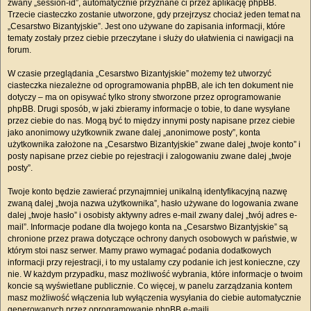
zwany „session-id”, automatycznie przyznane ci przez aplikację phpBB.
Trzecie ciasteczko zostanie utworzone, gdy przejrzysz chociaż jeden temat na
„Cesarstwo Bizantyjskie”. Jest ono używane do zapisania informacji, które
tematy zostały przez ciebie przeczytane i służy do ułatwienia ci nawigacji na
forum.
W czasie przeglądania „Cesarstwo Bizantyjskie” możemy też utworzyć
ciasteczka niezależne od oprogramowania phpBB, ale ich ten dokument nie
dotyczy – ma on opisywać tylko strony stworzone przez oprogramowanie
phpBB. Drugi sposób, w jaki zbieramy informacje o tobie, to dane wysyłane
przez ciebie do nas. Mogą być to między innymi posty napisane przez ciebie
jako anonimowy użytkownik zwane dalej „anonimowe posty”, konta
użytkownika założone na „Cesarstwo Bizantyjskie” zwane dalej „twoje konto” i
posty napisane przez ciebie po rejestracji i zalogowaniu zwane dalej „twoje
posty”.
Twoje konto będzie zawierać przynajmniej unikalną identyfikacyjną nazwę
zwaną dalej „twoja nazwa użytkownika”, hasło używane do logowania zwane
dalej „twoje hasło” i osobisty aktywny adres e-mail zwany dalej „twój adres e-
mail”. Informacje podane dla twojego konta na „Cesarstwo Bizantyjskie” są
chronione przez prawa dotyczące ochrony danych osobowych w państwie, w
którym stoi nasz serwer. Mamy prawo wymagać podania dodatkowych
informacji przy rejestracji, i to my ustalamy czy podanie ich jest konieczne, czy
nie. W każdym przypadku, masz możliwość wybrania, które informacje o twoim
koncie są wyświetlane publicznie. Co więcej, w panelu zarządzania kontem
masz możliwość włączenia lub wyłączenia wysyłania do ciebie automatycznie
generowanych przez oprogramowanie phpBB e-maili.