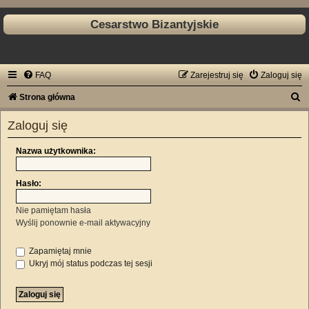
Cesarstwo Bizantyjskie
FAQ
Zarejestruj się
Zaloguj się
S
Strona główna
z
Zaloguj się
u
k
Nazwa użytkownika:
a
Hasło:
j
Nie pamiętam hasła
Wyślij ponownie e-mail aktywacyjny
Zapamiętaj mnie
Ukryj mój status podczas tej sesji