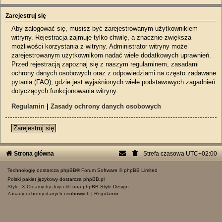
Zarejestruj się
Aby zalogować się, musisz być zarejestrowanym użytkownikiem
witryny. Rejestracja zajmuje tylko chwilę, a znacznie zwiększa
możliwości korzystania z witryny. Administrator witryny może
zarejestrowanym użytkownikom nadać wiele dodatkowych uprawnień.
Przed rejestracją zapoznaj się z naszym regulaminem, zasadami
ochrony danych osobowych oraz z odpowiedziami na często zadawane
pytania (FAQ), gdzie jest wyjaśnionych wiele podstawowych zagadnień
dotyczących funkcjonowania witryny.
Regulamin
|
Zasady ochrony danych osobowych
Zarejestruj się
Strona główna
Strefa czasowa
UTC+02:00
Technologię dostarcza
phpBB
® Forum Software © phpBB Limited
Polski pakiet językowy dostarcza
phpBB.pl
Style: X-Creamy by Joyce&Luna
phpBB-Style-Design
Zasady ochrony danych osobowych
|
Regulamin