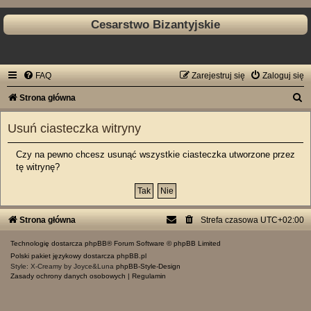
Cesarstwo Bizantyjskie
FAQ
Zarejestruj się
Zaloguj się
S
Strona główna
z
Usuń ciasteczka witryny
u
k
Czy na pewno chcesz usunąć wszystkie ciasteczka utworzone przez
tę witrynę?
a
j
Strona główna
Strefa czasowa
UTC+02:00
Technologię dostarcza
phpBB
® Forum Software © phpBB Limited
Polski pakiet językowy dostarcza
phpBB.pl
Style: X-Creamy by Joyce&Luna
phpBB-Style-Design
Zasady ochrony danych osobowych
|
Regulamin