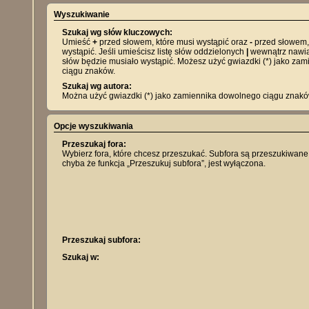
Wyszukiwanie
Szukaj wg słów kluczowych:
Umieść
+
przed słowem, które musi wystąpić oraz
-
przed słowem,
wystąpić. Jeśli umieścisz listę słów oddzielonych
|
wewnątrz nawias
słów będzie musiało wystąpić. Możesz użyć gwiazdki (*) jako za
ciągu znaków.
Szukaj wg autora:
Można użyć gwiazdki (*) jako zamiennika dowolnego ciągu znakó
Opcje wyszukiwania
Przeszukaj fora:
Wybierz fora, które chcesz przeszukać. Subfora są przeszukiwane
chyba że funkcja „Przeszukuj subfora”, jest wyłączona.
Przeszukaj subfora:
Szukaj w: