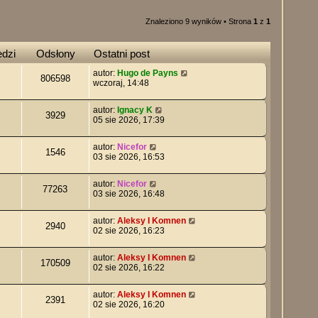
Znaleziono 9 wyników • Strona
1
z
1
dzi
Odsłony
Ostatni post
autor:
Hugo de Payns
806598
wczoraj, 14:48
autor:
Ignacy K
3929
05 sie 2026, 17:39
autor:
Nicefor
1546
03 sie 2026, 16:53
autor:
Nicefor
77263
03 sie 2026, 16:48
autor:
Aleksy I Komnen
2940
02 sie 2026, 16:23
autor:
Aleksy I Komnen
170509
02 sie 2026, 16:22
autor:
Aleksy I Komnen
2391
02 sie 2026, 16:20