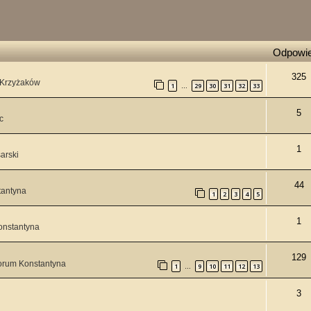
Odpowie
325
 Krzyżaków
1
29
30
31
32
33
…
5
c
1
arski
44
tantyna
1
2
3
4
5
1
onstantyna
129
orum Konstantyna
1
9
10
11
12
13
…
3