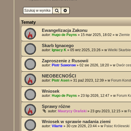
Szukaj
Wyszukiwanie zaawansowane
Tematy
Ewangelizacja Zakonu
autor:
Hugo de Payns
»
15 mar 2025, 18:02
» w
Ziemie
Skarb Ignacego
autor:
Ignacy K
»
05 wrz 2025, 23:26
» w
Wielki Skarbie
Zaproszenie z Rusowii
autor:
Piotr Suworow
»
02 sie 2026, 18:20
» w
Dwór ces
NIEOBECNOŚCI
autor:
Piotr Asen
»
31 paź 2023, 12:39
» w
Forum Kons
Wniosek
autor:
Hugo de Payns
»
23 lip 2026, 12:47
» w
Forum K
Sprawy różne
autor:
Maurycy Orański
»
23 gru 2023, 12:15
» w
F
Wniosek w sprawie nadania ziemi
autor:
Vilarte
»
30 cze 2026, 23:44
» w
Pałac Królewski