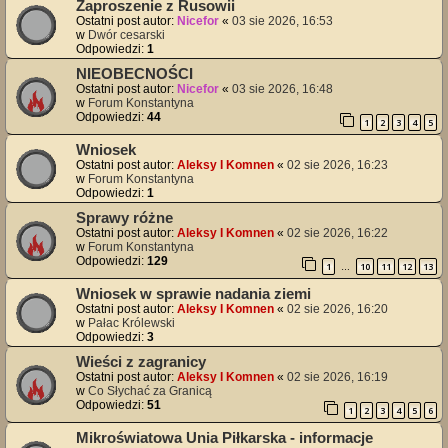
Zaproszenie z Rusowii
Ostatni post autor:
Nicefor
«
03 sie 2026, 16:53
w
Dwór cesarski
Odpowiedzi:
1
NIEOBECNOŚCI
Ostatni post autor:
Nicefor
«
03 sie 2026, 16:48
w
Forum Konstantyna
Odpowiedzi:
44
1
2
3
4
5
Wniosek
Ostatni post autor:
Aleksy I Komnen
«
02 sie 2026, 16:23
w
Forum Konstantyna
Odpowiedzi:
1
Sprawy różne
Ostatni post autor:
Aleksy I Komnen
«
02 sie 2026, 16:22
w
Forum Konstantyna
Odpowiedzi:
129
1
10
11
12
13
…
Wniosek w sprawie nadania ziemi
Ostatni post autor:
Aleksy I Komnen
«
02 sie 2026, 16:20
w
Pałac Królewski
Odpowiedzi:
3
Wieści z zagranicy
Ostatni post autor:
Aleksy I Komnen
«
02 sie 2026, 16:19
w
Co Słychać za Granicą
Odpowiedzi:
51
1
2
3
4
5
6
Mikroświatowa Unia Piłkarska - informacje