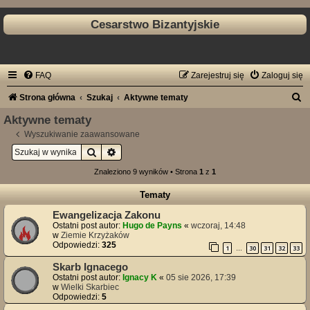
Cesarstwo Bizantyjskie
FAQ
Zarejestruj się
Zaloguj się
S
Strona główna
Szukaj
Aktywne tematy
z
Aktywne tematy
u
Wyszukiwanie zaawansowane
Szukaj
Wyszukiwanie zaawansowane
k
a
Znaleziono 9 wyników • Strona
1
z
1
j
Tematy
Ewangelizacja Zakonu
Ostatni post autor:
Hugo de Payns
«
wczoraj, 14:48
w
Ziemie Krzyżaków
Odpowiedzi:
325
1
30
31
32
33
…
Skarb Ignacego
Ostatni post autor:
Ignacy K
«
05 sie 2026, 17:39
w
Wielki Skarbiec
Odpowiedzi:
5